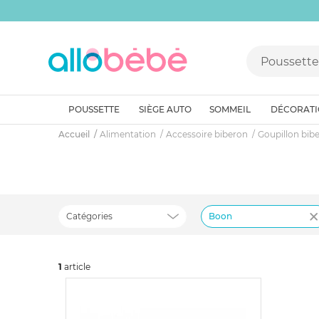
POUSSETTE
SIÈGE AUTO
SOMMEIL
DÉCORAT
Accueil
Alimentation
Accessoire biberon
Goupillon bib
Catégories
Boon
1
art
icle