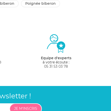
 biberon
poignée biberon
Equipe d'experts
é
à votre écoute :
05 31 53 03 78
sletter !
JE M'INSCRIS