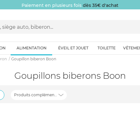
Paiement en plusieurs fois
dès 35€ d'achat
ION
ALIMENTATION
ÉVEIL ET JOUET
TOILETTE
VÊTEME
eron
Goupillon biberon Boon
Goupillons biberons Boon
Produits complémentaires