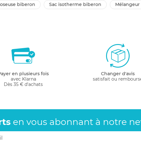
 doseuse biberon
sac isotherme biberon
mélangeur
Payer en plusieurs fois
Changer d'avis
avec Klarna
satisfait ou rembours
Dès 35 € d'achats
rts
en vous abonnant
à notre new