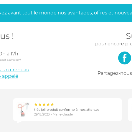
ez avant tout le monde
nos avantages, offres et nouvea
us !
S
pour encore plu
0h à 17h
s coût opérateur)
is un créneau
Partagez-nous 
e appelé
très joli produit conforme à mes attentes
29/12/2023 - Marie-claude