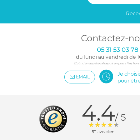
Recev
Contactez-no
05 31 53 03 78
du lundi au vendredi de 1
(Coût d'un appel local depuis un poste fixe, hor
Je chois
EMAIL
pour êtr
4.4
/ 5
511 avis client