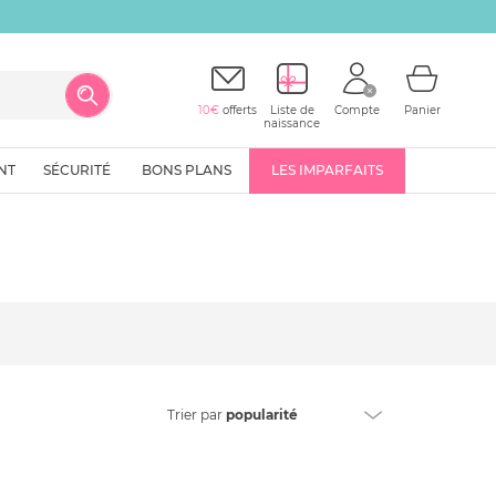
10€
offerts
Liste de
Compte
Panier
naissance
NT
SÉCURITÉ
BONS PLANS
LES IMPARFAITS
Trier
par
popularité