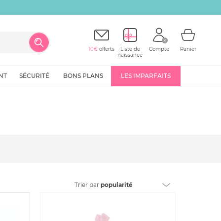
10€
offerts
Liste de
Compte
Panier
naissance
NT
SÉCURITÉ
BONS PLANS
LES IMPARFAITS
Trier
par
popularité