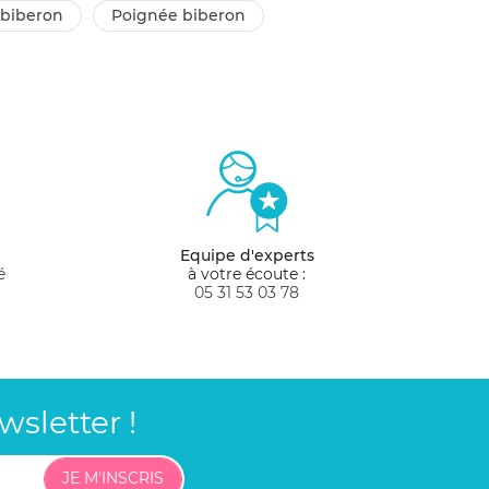
 biberon
poignée biberon
Equipe d'experts
é
à votre écoute :
05 31 53 03 78
sletter !
JE M'INSCRIS