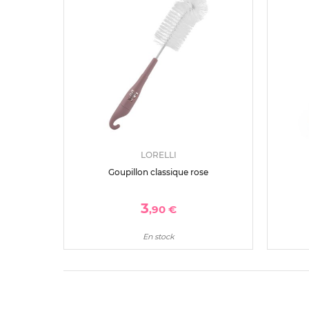
LORELLI
Goupillon classique rose
3
,90 €
En stock