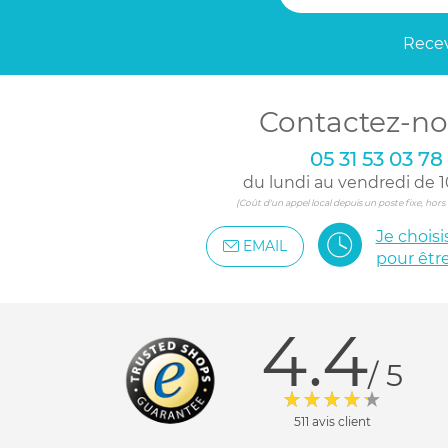
Recev
Contactez-no
05 31 53 03 78
du lundi au vendredi de 1
(Coût d'un appel local depuis un poste fixe, hor
Je chois
EMAIL
pour êtr
4.4
/ 5
511 avis client