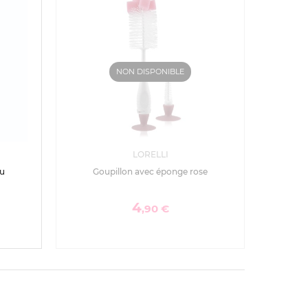
NON DISPONIBLE
LORELLI
eu
Goupillon avec éponge rose
4
,90 €