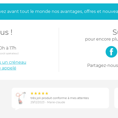
ez avant tout le monde
nos avantages, offres et nouvea
us !
S
pour encore plu
0h à 17h
s coût opérateur)
is un créneau
Partagez-nous 
e appelé
très joli produit conforme à mes attentes
29/12/2023 - Marie-claude