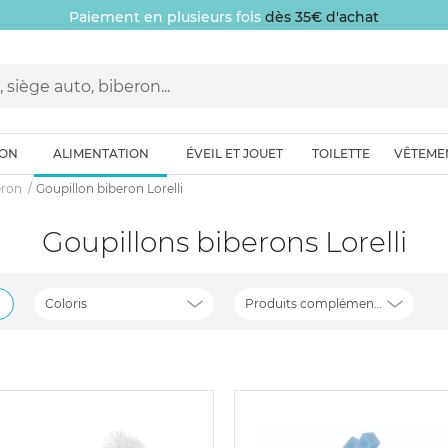
Paiement en plusieurs fois
dès 35€ d'achat
ION
ALIMENTATION
ÉVEIL ET JOUET
TOILETTE
VÊTEME
eron
Goupillon biberon Lorelli
Goupillons biberons Lorelli
Coloris
Produits complémentaires