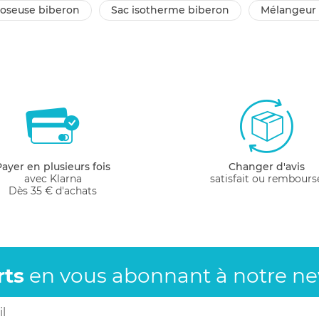
 doseuse biberon
sac isotherme biberon
mélangeur
Payer en plusieurs fois
Changer d'avis
avec Klarna
satisfait ou rembours
Dès 35 € d'achats
rts
en vous abonnant
à notre new