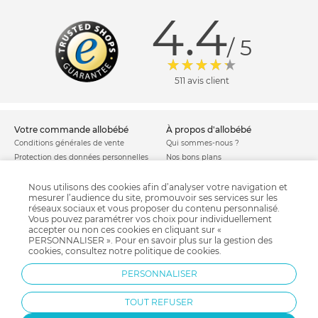
4.4
/ 5
511 avis client
votre commande allobébé
à propos d'allobébé
Conditions générales de vente
Qui sommes-nous ?
Protection des données personnelles
Nos bons plans
Personnaliser les cookies
Nos marques
Politique de cookies
Mentions légales
Nous utilisons des cookies afin d’analyser votre navigation et
mesurer l’audience du site, promouvoir ses services sur les
Modes de livraison
Comment se protéger du phishing ?
réseaux sociaux et vous proposer du contenu personnalisé.
Moyens de paiement
Soldes allobébé
Vous pouvez paramétrer vos choix pour individuellement
Garantie stock & produit
accepter ou non ces cookies en cliquant sur «
PERSONNALISER ». Pour en savoir plus sur la gestion des
Satisfait ou remboursé
cookies, consultez notre
politique de cookies
.
allobébé vous recommande
les plus d'allobébé
PERSONNALISER
Sites et partenaires
Liste de naissance
Nos labels
Infos conseils
TOUT REFUSER
Nos licences
Jeux concours
Valise de maternité