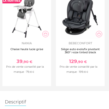
NANIA
BEBECONFORT
Chaise haute lucie grise
Siège auto evolufix pivotant
360° i-size tinted black
39
129
,90 €
,90 €
Prix de vente conseillé par la
Prix de vente conseillé par la
marque :
79
marque :
199
,90 €
,90 €
Descriptif