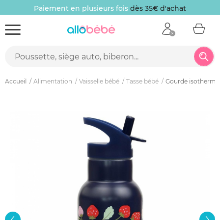
Paiement en plusieurs fois
dès 35€ d'achat
Accueil
Alimentation
Vaisselle bébé
Tasse bébé
Gourde isotherme 