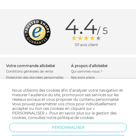
4.4
/ 5
511 avis client
votre commande allobébé
à propos d'allobébé
Conditions générales de vente
Qui sommes-nous ?
Protection des données personnelles
Nos bons plans
Personnaliser les cookies
Nos marques
Politique de cookies
Mentions légales
Nous utilisons des cookies afin d’analyser votre navigation et
mesurer l’audience du site, promouvoir ses services sur les
Modes de livraison
Comment se protéger du phishing ?
réseaux sociaux et vous proposer du contenu personnalisé.
Moyens de paiement
Soldes allobébé
Vous pouvez paramétrer vos choix pour individuellement
Garantie stock & produit
accepter ou non ces cookies en cliquant sur «
PERSONNALISER ». Pour en savoir plus sur la gestion des
Satisfait ou remboursé
cookies, consultez notre
politique de cookies
.
allobébé vous recommande
les plus d'allobébé
PERSONNALISER
Sites et partenaires
Liste de naissance
Nos labels
Infos conseils