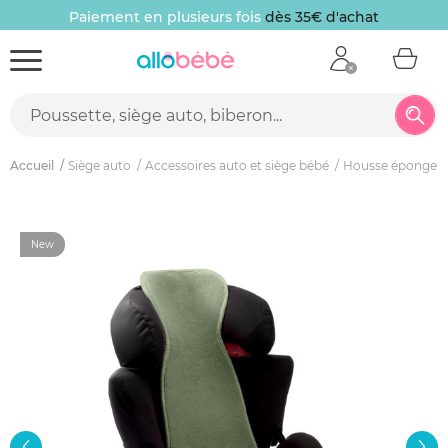
Paiement en plusieurs fois
dès 35€ d'achat
Accueil
Siège auto
Accessoires auto et siège bébé
Housse éponge s
New