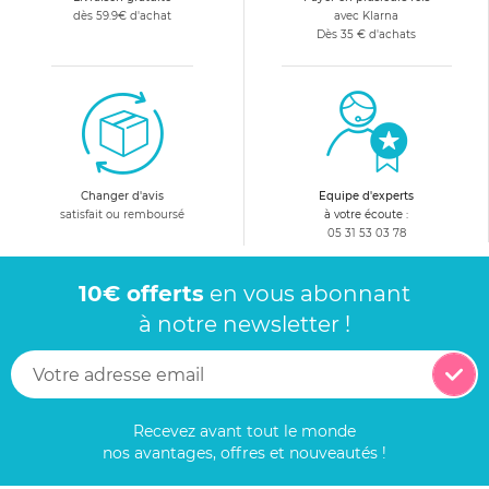
dès 59.9€ d'achat
avec Klarna
Dès 35 € d'achats
Changer d'avis
Equipe d'experts
satisfait ou remboursé
à votre écoute :
05 31 53 03 78
10€ offerts
en vous abonnant
à notre newsletter !
Recevez avant tout le monde
nos avantages, offres et nouveautés !