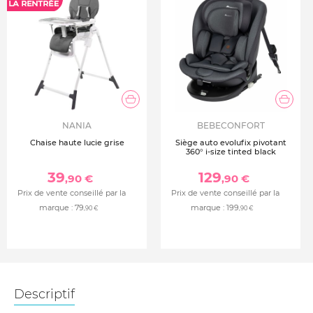
NANIA
BEBECONFORT
Chaise haute lucie grise
Siège auto evolufix pivotant
360° i-size tinted black
39
129
,90 €
,90 €
Prix de vente conseillé par la
Prix de vente conseillé par la
marque :
79
marque :
199
,90 €
,90 €
Descriptif