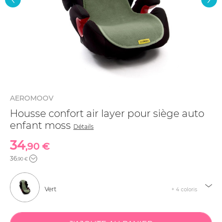
AEROMOOV
Housse confort air layer pour siège auto
enfant moss
Détails
34
,90 €
36
,90 €
Vert
+ 4 coloris