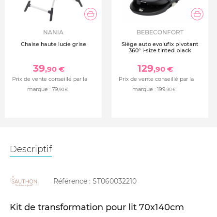
NANIA
BEBECONFORT
Chaise haute lucie grise
Siège auto evolufix pivotant
360° i-size tinted black
39
129
,90 €
,90 €
Prix de vente conseillé par la
Prix de vente conseillé par la
marque :
79
marque :
199
,90 €
,90 €
Descriptif
Référence :
ST060032210
Kit de transformation pour lit 70x140cm