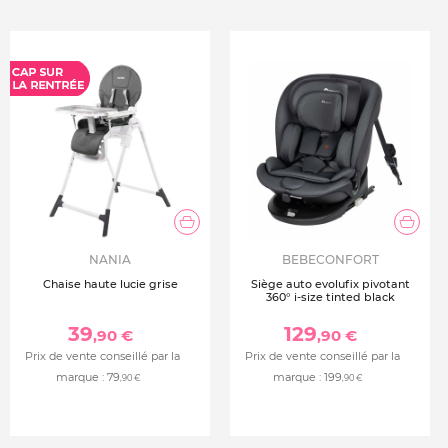
NANIA
BEBECONFORT
Chaise haute lucie grise
Siège auto evolufix pivotant
360° i-size tinted black
39
129
,90 €
,90 €
Prix de vente conseillé par la
Prix de vente conseillé par la
marque :
79
marque :
199
,90 €
,90 €