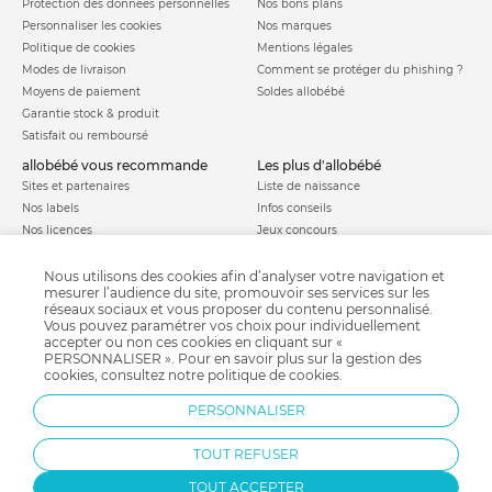
Protection des données personnelles
Nos bons plans
Personnaliser les cookies
Nos marques
Politique de cookies
Mentions légales
Modes de livraison
Comment se protéger du phishing ?
Moyens de paiement
Soldes allobébé
Garantie stock & produit
Satisfait ou remboursé
allobébé vous recommande
les plus d'allobébé
Sites et partenaires
Liste de naissance
Nos labels
Infos conseils
Nos licences
Jeux concours
Valise de maternité
Besoin d'aide ?
Parrainage
Nous utilisons des cookies afin d’analyser votre navigation et
FAQ
mesurer l’audience du site, promouvoir ses services sur les
Paiement sécurisé
réseaux sociaux et vous proposer du contenu personnalisé.
Vous pouvez paramétrer vos choix pour individuellement
accepter ou non ces cookies en cliquant sur «
PERSONNALISER ». Pour en savoir plus sur la gestion des
Charte qualité
cookies, consultez notre
politique de cookies
.
PERSONNALISER
TOUT REFUSER
TOUT ACCEPTER