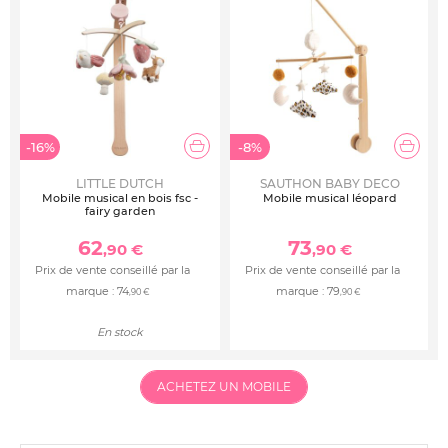
-16%
-8%
LITTLE DUTCH
SAUTHON BABY DECO
Mobile musical en bois fsc -
Mobile musical léopard
fairy garden
62
73
,90 €
,90 €
Prix de vente conseillé par la
Prix de vente conseillé par la
marque :
74
marque :
79
,90 €
,90 €
En stock
ACHETEZ UN MOBILE