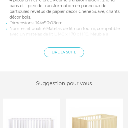
4 pieds en hêtre brut. Pour la transformation : 2 long-
pans et 1 pied de transformation en panneaux de
particules revêtus de papier décor Chêne Suave, chants
décor bois.
Dimensions: 144x90x78cm
Nomres et qualité:Matelas de lit non fourni, compatible
avec un matelas de lit L 140 x l 70 x H 10. Meuble à
monter soi-même. NF EN 716 1&2 + NF D 60-300-4
LIRE LA SUITE
Suggestion pour vous