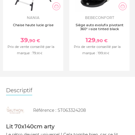
NANIA
BEBECONFORT
Chaise haute lucie grise
Siège auto evolufix pivotant
360° i-size tinted black
39
129
,90 €
,90 €
Prix de vente conseillé par la
Prix de vente conseillé par la
marque :
79
marque :
199
,90 €
,90 €
Descriptif
Référence :
ST063324208
Lit 70x140cm arty
Le rétro devient universel ! Cela tombe bien, car ce lit