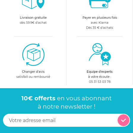
Livraison gratuite
Payer en plusieurs fois
dès 59.9€ d'achat
avec Klarna
Dès 35 € d'achats
Changer d'avis
Equipe d'experts
satisfait ou remboursé
à votre écoute :
05 31 53 03 78
10€ offerts
en vous abonnant
à notre newsletter !