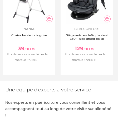
NANIA
BEBECONFORT
Chaise haute lucie grise
Siège auto evolufix pivotant
360° i-size tinted black
39
129
,90 €
,90 €
Prix de vente conseillé par la
Prix de vente conseillé par la
marque :
79
marque :
199
,90 €
,90 €
Une équipe d'experts à votre service
Nos experts en puériculture vous conseillent et vous
accompagnent tout au long de votre visite sur allobébé
!