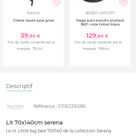
NANIA
BEBECONFORT
Chaise haute lucie grise
Siège auto evolufix pivotant
360° i-size tinted black
39
129
,90 €
,90 €
Prix de vente conseillé par la
Prix de vente conseillé par la
marque :
79
marque :
199
,90 €
,90 €
Descriptif
Référence :
ST063316586
Lit 70x140cm serena
Le lit Little big bed 70X140 de la collection Serena