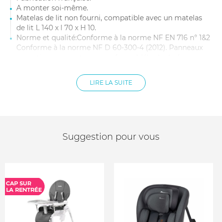
A monter soi-même.
Matelas de lit non fourni, compatible avec un matelas
de lit L 140 x l 70 x H 10.
Norme et qualité:Conforme à la norme NF EN 716 n° 1&2
Conforme à la norme NF D 60-300-4 (2012). Panneaux
garantis avec une teneur en formaldéhyde de 4
mg/100g.Garanti sans solvant.Laque hydro_ Norme
jouet 71/3.Vernis hydro_Norme jouet 71/3.
LIRE LA SUITE
Suggestion pour vous