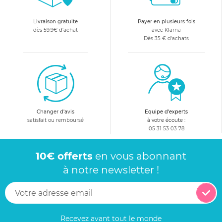
Livraison gratuite
Payer en plusieurs fois
dès 59.9€ d'achat
avec Klarna
Dès 35 € d'achats
Changer d'avis
Equipe d'experts
satisfait ou remboursé
à votre écoute :
05 31 53 03 78
10€ offerts
en vous abonnant
à notre newsletter !
Recevez avant tout le monde