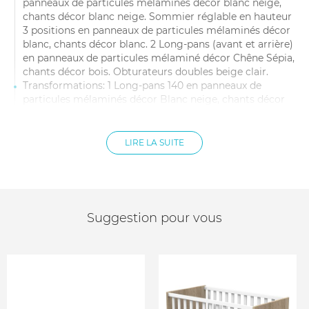
panneaux de particules mélaminés décor blanc neige,
chants décor blanc neige. Sommier réglable en hauteur
3 positions en panneaux de particules mélaminés décor
blanc, chants décor blanc. 2 Long-pans (avant et arrière)
en panneaux de particules mélaminé décor Chêne Sépia,
chants décor bois. Obturateurs doubles beige clair.
Transformations: 1 Long-pans 140 en panneaux de
particules mélaminés décor Blanc neige, chants décor
blanc neige. 2 traverses support sommier en hêtre brut.
(transfo lit junior 90x190) Coté de bureau
complémentaire en panneaux de particules mélaminés
LIRE LA SUITE
décor Chêne Sépia, chants décor Bois.
Dimensions du lit bébé combiné : 195 x 105 x 76 cm
(Matelas et matelas à langer non inclus. Sommier
inclus.)
Dimensions du lit transformé : 195 x 76 x 105 cm
Suggestion pour vous
Dimensions bureau : 144 x 81 x76 cm
Dimensions caisson rangement : 49 x 72 x 73 cm
Meuble à monter soi-même
Conforme à la norme NF EN 716 n° 1&2 + Conforme à la
norme NF D60-300-4
Conforme à la norme NF EN 12221 1&2 (version juillet
2008) + A1 (version 2013)