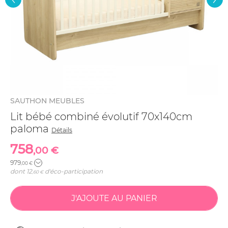
SAUTHON MEUBLES
Lit bébé combiné évolutif 70x140cm
paloma
Détails
758
,00 €
979
,00 €
dont
12
d'éco-participation
,60 €