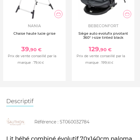
NANIA
BEBECONFORT
Chaise haute lucie grise
Siège auto evolufix pivotant
360° i-size tinted black
39
129
,90 €
,90 €
Prix de vente conseillé par la
Prix de vente conseillé par la
marque :
79
marque :
199
,90 €
,90 €
Descriptif
Référence :
ST060032784
Lit bébé combiné évolutif 70x140cm paloma