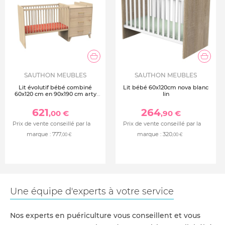
Fabrication Française
Poids maximum d'utilisation : 11 Kgs partie dispositif à
langer
SAUTHON MEUBLES
SAUTHON MEUBLES
Lit évolutif bébé combiné
Lit bébé 60x120cm nova blanc
60x120 cm en 90x190 cm arty
lin
reversible
621
264
,00 €
,90 €
Prix de vente conseillé par la
Prix de vente conseillé par la
marque :
777
marque :
320
,00 €
,00 €
Une équipe d'experts à votre service
Nos experts en puériculture vous conseillent et vous