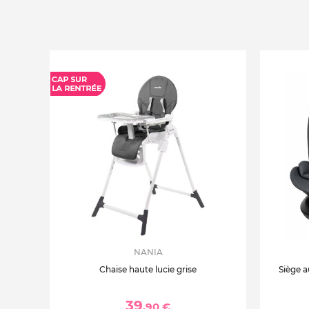
NANIA
Chaise haute lucie grise
Siège a
39
,90 €