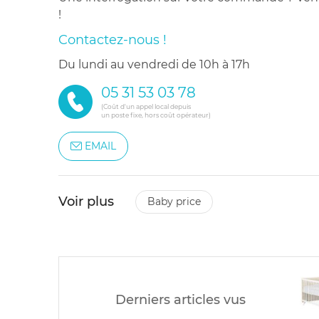
!
Contactez-nous !
du lundi au vendredi de 10h à 17h
05 31 53 03 78
(Coût d'un appel local depuis
un poste fixe, hors coût opérateur)
EMAIL
Voir plus
baby price
Derniers articles vus