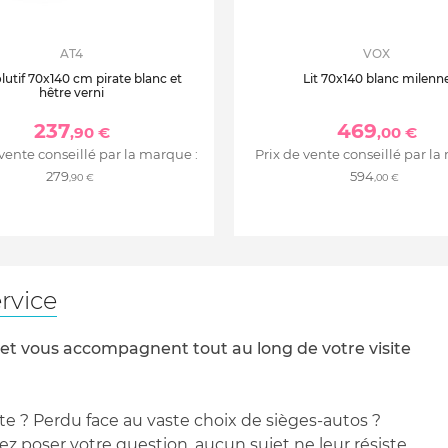
AT4
VOX
olutif 70x140 cm pirate blanc et
Lit 70x140 blanc milenn
hêtre verni
237
469
,90 €
,00 €
 vente conseillé par la marque :
Prix de vente conseillé par la
279
594
,90 €
,00 €
rvice
 et vous accompagnent tout au long de votre visite
te ? Perdu face au vaste choix de sièges-autos ?
 poser votre question, aucun sujet ne leur résiste