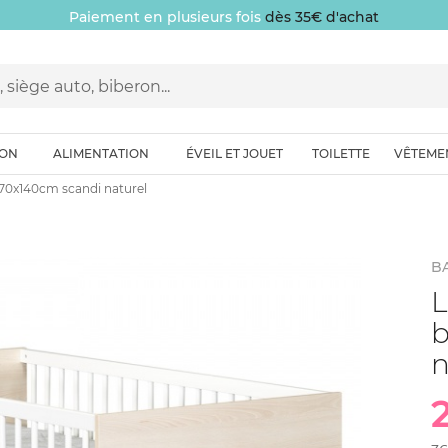
Paiement en plusieurs fois
dès 35€ d'achat
ION
ALIMENTATION
ÉVEIL ET JOUET
TOILETTE
VÊTEME
ed 70x140cm scandi naturel
B
L
b
n