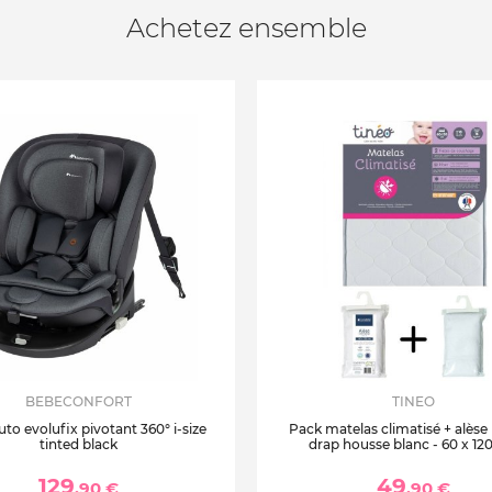
Achetez ensemble
BEBECONFORT
TINEO
uto evolufix pivotant 360° i-size
Pack matelas climatisé + alèse
tinted black
drap housse blanc - 60 x 12
129
49
,90 €
,90 €