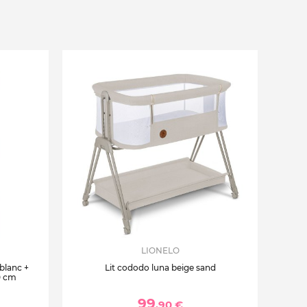
LIONELO
 blanc +
Lit cododo luna beige sand
0 cm
99
,90 €