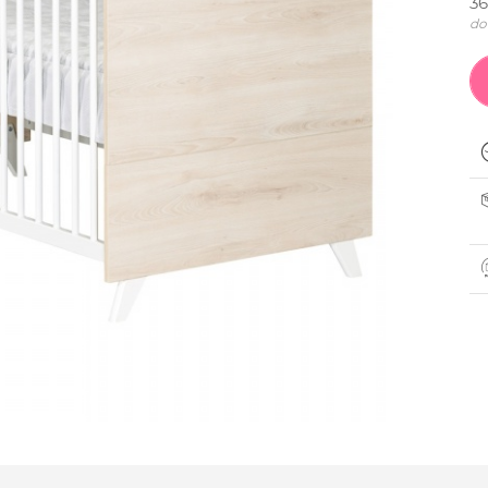
36
do