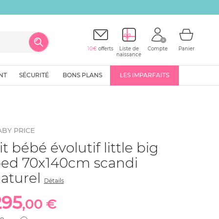
10€
offerts
Liste de
Compte
Panier
naissance
NT
SÉCURITÉ
BONS PLANS
LES IMPARFAITS
ABY PRICE
it bébé évolutif little big
ed 70x140cm scandi
aturel
Détails
295
,00 €