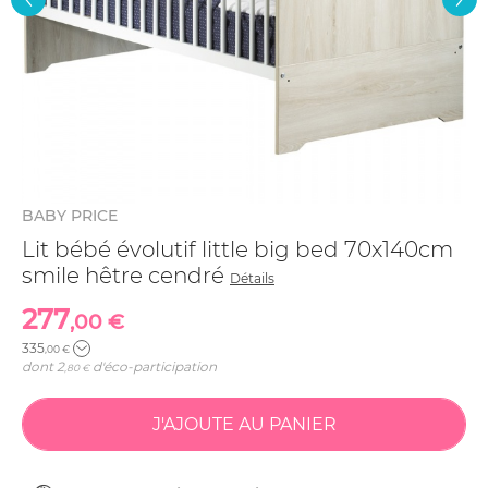
BABY PRICE
Lit bébé évolutif little big bed 70x140cm
smile hêtre cendré
Détails
277
,00 €
335
,00 €
dont
2
d'éco-participation
,80 €