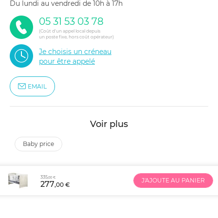
du lundi au vendredi de 10h à 17h
05 31 53 03 78
(Coût d'un appel local depuis
un poste fixe, hors coût opérateur)
Je choisis un créneau
pour être appelé
EMAIL
Voir plus
baby price
335
,00 €
J'AJOUTE AU PANIER
277
,00 €