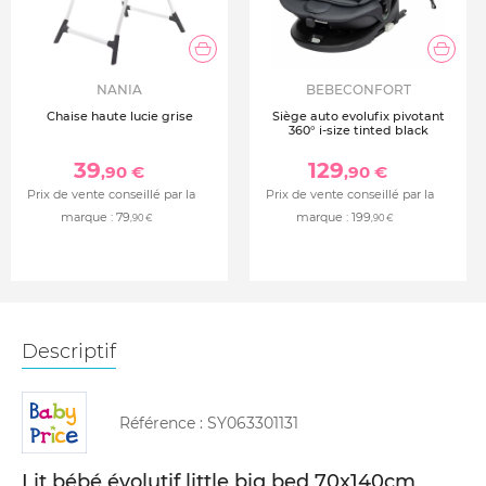
NANIA
BEBECONFORT
Chaise haute lucie grise
Siège auto evolufix pivotant
360° i-size tinted black
39
129
,90 €
,90 €
Prix de vente conseillé par la
Prix de vente conseillé par la
marque :
79
marque :
199
,90 €
,90 €
Descriptif
Référence :
SY063301131
Lit bébé évolutif little big bed 70x140cm