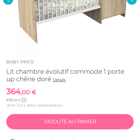
BABY PRICE
Lit chambre évolutif commode 1 porte
up chêne doré
Détails
364
,00 €
455
,00 €
dont
7
d'éco-participation
,00 €