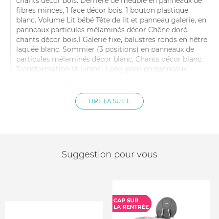
chants décor bois. Derrière de meuble en panneaux de
fibres minces, 1 face décor bois. 1 bouton plastique
blanc. Volume Lit bébé Tête de lit et panneau galerie, en
panneaux particules mélaminés décor Chêne doré,
chants décor bois.1 Galerie fixe, balustres ronds en hêtre
laquée blanc. Sommier (3 positions) en panneaux de
particules mélaminés décor blanc, Chants décor blanc.
Transformation lit junior : Long-pans en panneaux
particules mélaminés décor blanc, chants décor blanc.2
traverses support sommier en hêtre brut.
Dimensions: 177 x 95 x 66 cm
LIRE LA SUITE
Normes et qualité : Matelas de lit non fourni, compatible
avec un matelas de lit L 120 x l 60 x H 10 Matelas non
fourni, la surface à langer est prévue pour recevoir un
matelas à langer, de dimension : 68x52 cm, – H=6 cm En
version transformée : Matelas et sommier de lit non
Suggestion pour vous
fournis, compatible avec un matelas et sommier de lit
L190 x l 90