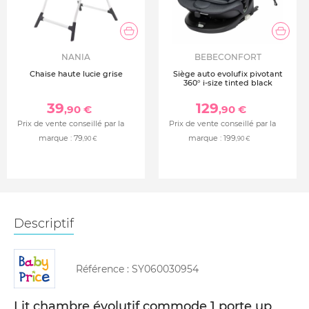
NANIA
BEBECONFORT
Chaise haute lucie grise
Siège auto evolufix pivotant
360° i-size tinted black
39
129
,90 €
,90 €
Prix de vente conseillé par la
Prix de vente conseillé par la
marque :
79
marque :
199
,90 €
,90 €
Descriptif
Référence :
SY060030954
Lit chambre évolutif commode 1 porte up