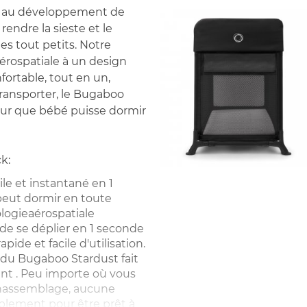
el au développement de
rendre la sieste et le
s tout petits. Notre
érospatiale à un design
nfortable, tout en un,
à transporter, le Bugaboo
our que bébé puisse dormir
k:
le et instantané en 1
eut dormir en toute
ologieaérospatiale
e se déplier en 1 seconde
apide et facile d'utilisation.
du Bugaboo Stardust fait
ent . Peu importe où vous
unassemblage, aucune
mplement pour être prêt à