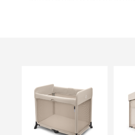
l'utilisation en 1 seconde. Le matelas est inté
en un simple tour de main en seulement 3 s
besoin de retirer le matelas. Il est parfait p
veulent garder la liberté de voyager et une v
jeu d'enfant, pourrait on dire !
Confort intégréLe confort est au coeur de 
Stardust. Le matelas multicouche intégré of
enfants, tout en restant légerIl est conçu po
réparateur et de plus longues siestes aux b
temps pour vous. Pour les nouveau nés, le 
avec un réhausseur à zipper et le matelas s
deux niveaux. Grâce à la hauteur du réhausseur
d'atteindre le nouveau né et de le soulever
produit révolutionnaire assure le confort de
maille légère qui permet la circulation de l'ai
tandis que le lit entier est fabriqué à partir
classiques durables et haute qualité, sans 
vousvoyagiez, rendiez visite à vos amis et à 
vous déplaciez simplement d'une pièce à l'a
Stardust vous offre, à vous et votre bébé, li