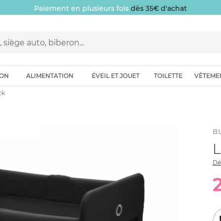
Paiement en plusieurs fois
dès 35€ d'achat
ION
ALIMENTATION
ÉVEIL ET JOUET
TOILETTE
VÊTEME
ck
B
L
Dé