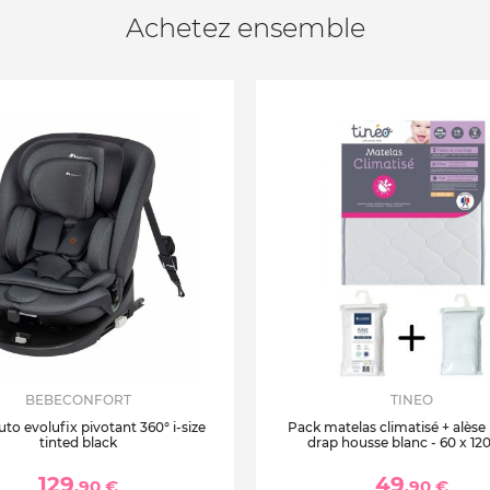
Achetez ensemble
BEBECONFORT
TINEO
uto evolufix pivotant 360° i-size
Pack matelas climatisé + alèse
tinted black
drap housse blanc - 60 x 12
129
49
,90 €
,90 €