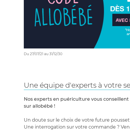
Poids : 6.7kg.
Rangement compact: H 85 cm x L 65 cm x l
Lit parapluie: Supporte jusqu'à 15 kg.Le ré
:Supporte jusqu'à 9 kg.Les deux : Jusqu'à 8
Du 27/07/21 au 31/12/30
Une équipe d'experts à votre se
Nos experts en puériculture vous conseillent
sur allobébé !
Un doute sur le choix de votre future pousset
Une interrogation sur votre commande ? Venez