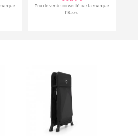
 marque :
Prix de vente conseillé par la marque :
119
,90 €