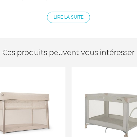
gré pour que le lit se replie
econdes et sans avoir
LIRE LA SUITE
our les parents occupés qui
ie sociale sans tracas. Un
la conception du Bugaboo
fre confort et soutien aux
Ces produits peuvent vous intéresser
ur offrir un sommeil plus
ébés, et donc plus de
Bugaboo Stardust vient
'adapte parfaitement aux
 , il est plus facile
 sans se pencher. Ce
 votre bébé grâce à la
r pour plus de respirabilité,
 des tissus Bugaboo
produits chimiques. Que
votre famille ou que vous
utre de votre maison,
berté et confort où que