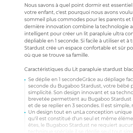
Nous savons à quel point dormir est essenti
votre enfant, c'est pourquoi nous avons voulu 
sommeil plus commodes pour les parents et le
dernière innovation combine la technologie a
intelligent pour créer un lit parapluie ultra co
dépliable en 1 seconde. Si facile à utiliser et 
Stardust crée un espace confortable et sûr p
où que se trouve sa famille.
Caractéristiques du Lit parapluie stardust blac
Se déplie en 1 secondeGrâce au dépliage faci
seconde du Bugaboo Stardust, votre bébé p
simplicité. Son design innovant et sa techn
brevetée permettent au Bugaboo Stardust d
et de se replier en 3 secondes. Il est simple, r
Un design tout en unLa conception unique 
qu'il est constitué d'un seul et même élém
êtes, le Bugaboo Stardust ne requiert auc
technique spéciale il se déplie seul tout si