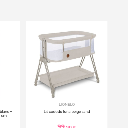
LIONELO
 blanc +
Lit cododo luna beige sand
0 cm
99
,90 €