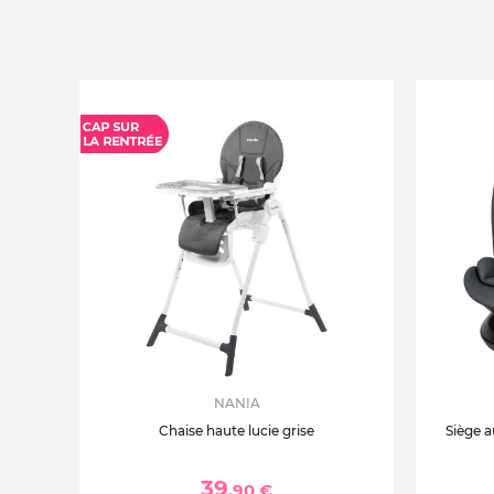
NANIA
Chaise haute lucie grise
Siège a
39
,90 €