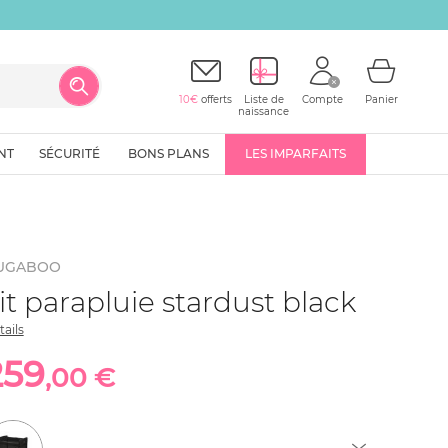
10€
offerts
Liste de
Compte
Panier
naissance
NT
SÉCURITÉ
BONS PLANS
LES IMPARFAITS
UGABOO
it parapluie stardust black
tails
259
,00 €