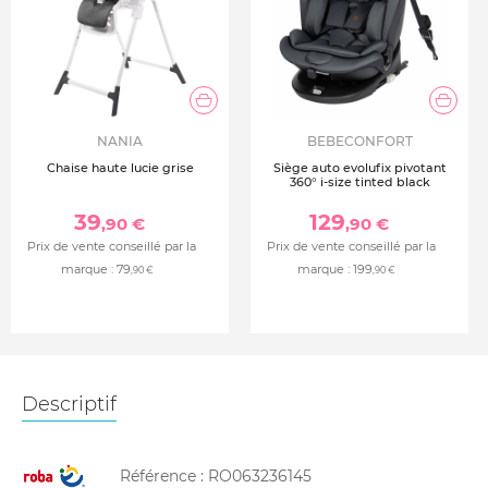
NANIA
BEBECONFORT
Chaise haute lucie grise
Siège auto evolufix pivotant
360° i-size tinted black
39
129
,90 €
,90 €
Prix de vente conseillé par la
Prix de vente conseillé par la
marque :
79
marque :
199
,90 €
,90 €
Descriptif
Référence :
RO063236145