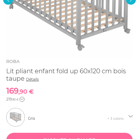
ROBA
Lit pliant enfant fold up 60x120 cm bois
taupe
Détails
169
,90 €
219
,90 €
Gris
+ 3 coloris