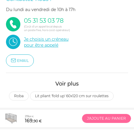
du lundi au vendredi de 10h à 17h
05 31 53 03 78
(Coût d'un appel local depuis
un poste fixe, hors coût opérateur)
Je choisis un créneau
pour être appelé
EMAIL
Voir plus
roba
lit pliant 'fold up' 60x120 cm sur roulettes
219
,90 €
J'AJOUTE AU PANIER
169
,90 €