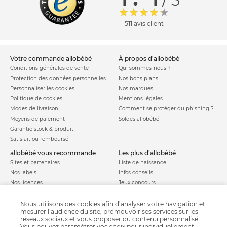
/ 5
511 avis client
votre commande allobébé
à propos d'allobébé
Conditions générales de vente
Qui sommes-nous ?
Protection des données personnelles
Nos bons plans
Personnaliser les cookies
Nos marques
Politique de cookies
Mentions légales
Modes de livraison
Comment se protéger du phishing ?
Moyens de paiement
Soldes allobébé
Garantie stock & produit
Satisfait ou remboursé
allobébé vous recommande
les plus d'allobébé
Sites et partenaires
Liste de naissance
Nos labels
Infos conseils
Nos licences
Jeux concours
Valise de maternité
Besoin d'aide ?
Parrainage
Nous utilisons des cookies afin d’analyser votre navigation et
FAQ
mesurer l’audience du site, promouvoir ses services sur les
Paiement sécurisé
réseaux sociaux et vous proposer du contenu personnalisé.
Vous pouvez paramétrer vos choix pour individuellement