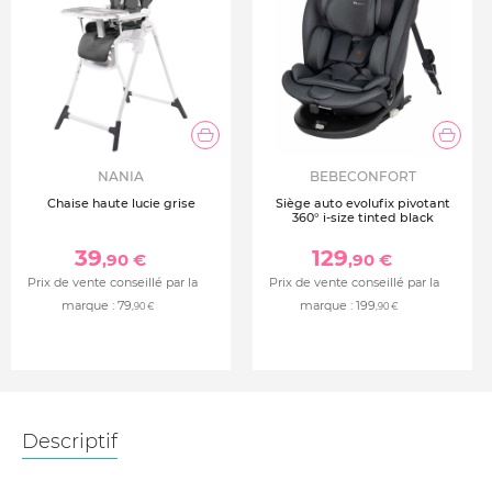
NANIA
BEBECONFORT
Chaise haute lucie grise
Siège auto evolufix pivotant
360° i-size tinted black
39
129
,90 €
,90 €
Prix de vente conseillé par la
Prix de vente conseillé par la
marque :
79
marque :
199
,90 €
,90 €
Descriptif