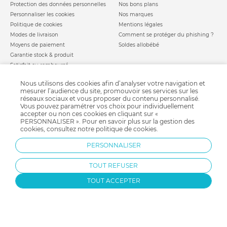
Protection des données personnelles
Nos bons plans
Personnaliser les cookies
Nos marques
Politique de cookies
Mentions légales
Modes de livraison
Comment se protéger du phishing ?
Moyens de paiement
Soldes allobébé
Garantie stock & produit
Satisfait ou remboursé
allobébé vous recommande
les plus d'allobébé
Nous utilisons des cookies afin d’analyser votre navigation et
Sites et partenaires
Liste de naissance
mesurer l’audience du site, promouvoir ses services sur les
réseaux sociaux et vous proposer du contenu personnalisé.
Nos labels
Infos conseils
Vous pouvez paramétrer vos choix pour individuellement
Nos licences
Jeux concours
accepter ou non ces cookies en cliquant sur «
Valise de maternité
PERSONNALISER ». Pour en savoir plus sur la gestion des
Besoin d'aide ?
cookies, consultez notre
politique de cookies
.
Parrainage
FAQ
Paiement sécurisé
PERSONNALISER
TOUT REFUSER
Charte qualité
TOUT ACCEPTER