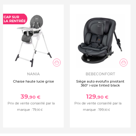
NANIA
BEBECONFORT
Chaise haute lucie grise
Siège auto evolufix pivotant
360° i-size tinted black
39
129
,90 €
,90 €
Prix de vente conseillé par la
Prix de vente conseillé par la
marque :
79
marque :
199
,90 €
,90 €