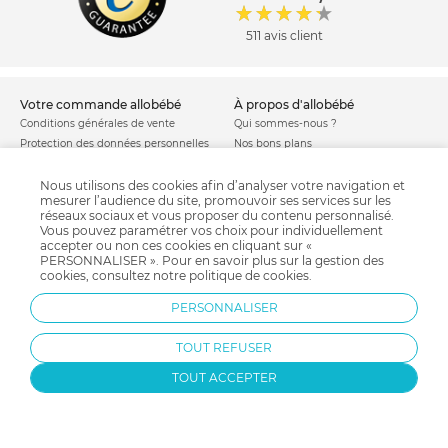
511 avis client
votre commande allobébé
à propos d'allobébé
Conditions générales de vente
Qui sommes-nous ?
Protection des données personnelles
Nos bons plans
Personnaliser les cookies
Nos marques
Politique de cookies
Mentions légales
Nous utilisons des cookies afin d’analyser votre navigation et
mesurer l’audience du site, promouvoir ses services sur les
Modes de livraison
Comment se protéger du phishing ?
réseaux sociaux et vous proposer du contenu personnalisé.
Moyens de paiement
Soldes allobébé
Vous pouvez paramétrer vos choix pour individuellement
Garantie stock & produit
accepter ou non ces cookies en cliquant sur «
PERSONNALISER ». Pour en savoir plus sur la gestion des
Satisfait ou remboursé
cookies, consultez notre
politique de cookies
.
allobébé vous recommande
les plus d'allobébé
PERSONNALISER
Sites et partenaires
Liste de naissance
Nos labels
Infos conseils
TOUT REFUSER
Nos licences
Jeux concours
Valise de maternité
Besoin d'aide ?
TOUT ACCEPTER
Parrainage
FAQ
Paiement sécurisé