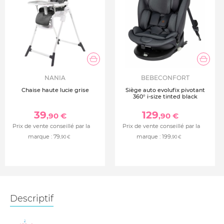
NANIA
BEBECONFORT
Chaise haute lucie grise
Siège auto evolufix pivotant
360° i-size tinted black
39
129
,90 €
,90 €
Prix de vente conseillé par la
Prix de vente conseillé par la
marque :
79
marque :
199
,90 €
,90 €
Descriptif