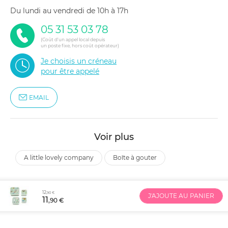
du lundi au vendredi de 10h à 17h
05 31 53 03 78
(Coût d'un appel local depuis
un poste fixe, hors coût opérateur)
Je choisis un créneau
pour être appelé
EMAIL
Voir plus
a little lovely company
boîte à gouter
12
,90 €
J'AJOUTE AU PANIER
11
,90 €