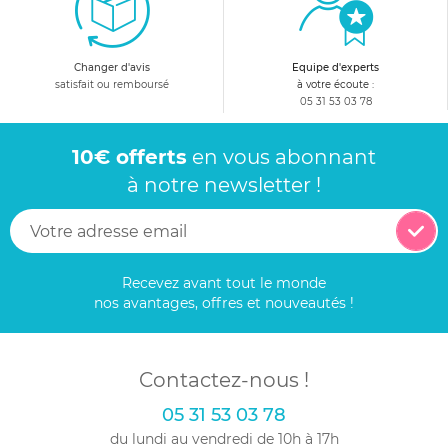
Changer d'avis
Equipe d'experts
satisfait ou remboursé
à votre écoute :
05 31 53 03 78
10€ offerts
en vous abonnant
à notre newsletter !
Recevez avant tout le monde
nos avantages, offres et nouveautés !
Contactez-nous !
05 31 53 03 78
du lundi au vendredi de 10h à 17h