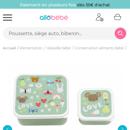
Paiement en plusieurs fois
dès 35€ d'achat
Accueil
Alimentation
Vaisselle bébé
Conservation aliments bébé
L