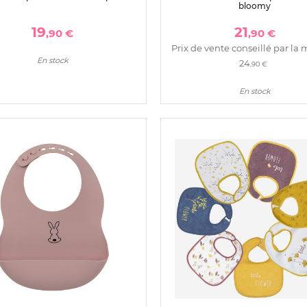
bloomy
19
21
,90 €
,90 €
Prix de vente conseillé par la 
En stock
24
,90 €
En stock