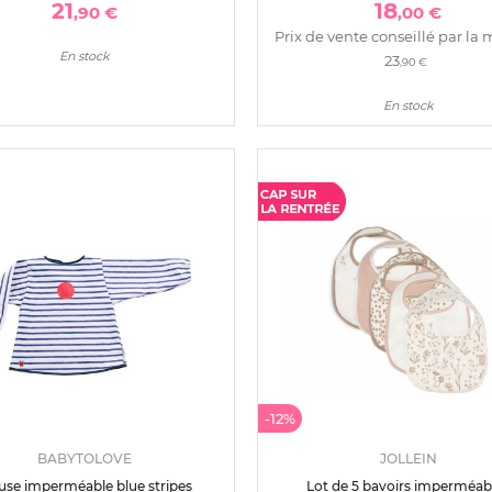
21
18
,90 €
,00 €
Prix de vente conseillé par la 
En stock
23
,90 €
En stock
-12%
BABYTOLOVE
JOLLEIN
use imperméable blue stripes
Lot de 5 bavoirs imperméab