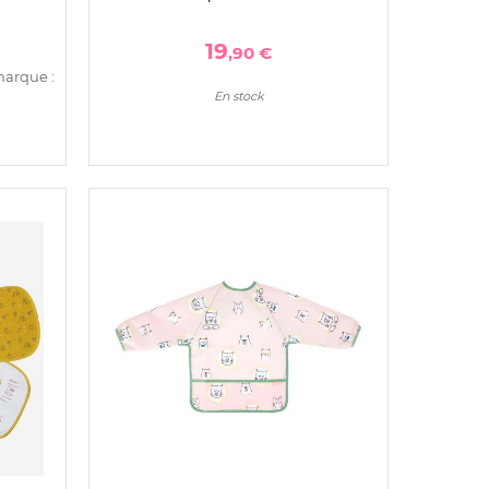
19
,90 €
marque :
En stock