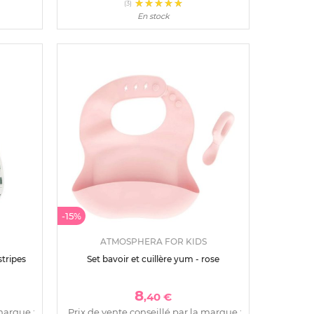
(3)
En stock
-15%
ATMOSPHERA FOR KIDS
stripes
Set bavoir et cuillère yum - rose
8
,40 €
marque :
Prix de vente conseillé par la marque :