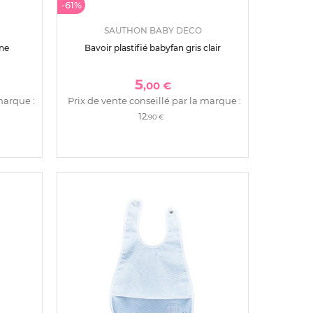
-61%
SAUTHON BABY DECO
une
Bavoir plastifié babyfan gris clair
5
,00 €
marque :
Prix de vente conseillé par la marque :
12
,90 €