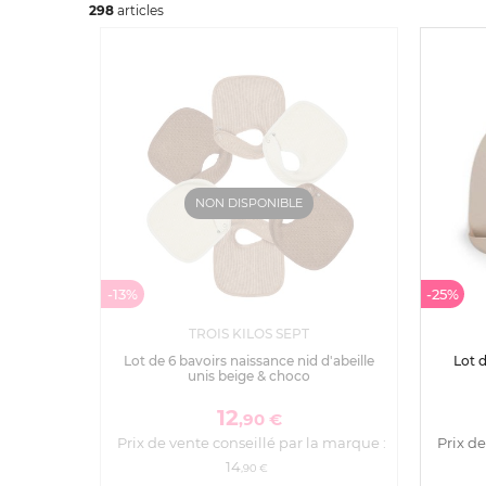
298
art
icles
NON DISPONIBLE
-13%
-25%
TROIS KILOS SEPT
Lot de 6 bavoirs naissance nid d'abeille
Lot d
unis beige & choco
12
,90 €
Prix de vente conseillé par la marque :
Prix de
14
,90 €