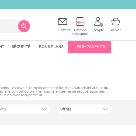
10€
offerts
Liste de
Compte
Panier
naissance
NT
SÉCURITÉ
BONS PLANS
LES IMPARFAITS
ments. Les bavoirs remplissent cette fonction, s'attachant autour du
légie le confort ou bien l'efficacité en terme de récupération des
 ou bien avec récupérateur.
Prix
Offres