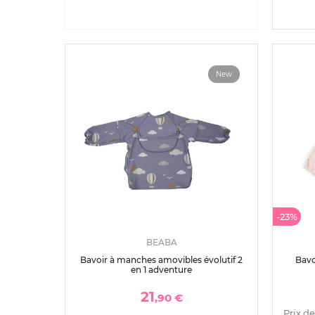
New
-23%
BEABA
Bavoir à manches amovibles évolutif 2
Bavo
en 1 adventure
21
,90 €
Prix de