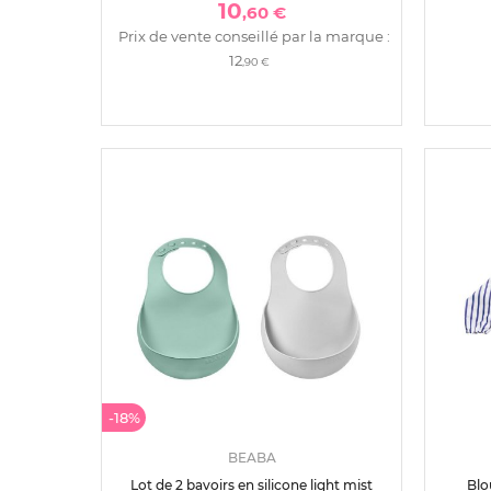
10
,60 €
Prix de vente conseillé par la marque :
12
,90 €
-18%
BEABA
Lot de 2 bavoirs en silicone light mist
Blo