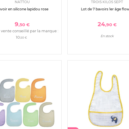
NATTOU
TROIS KILOS SEPT
voir en silicone lapidou rose
Lot de 7 bavoirs 1er âge flo
9
24
,50 €
,90 €
 vente conseillé par la marque :
En stock
10
,50 €