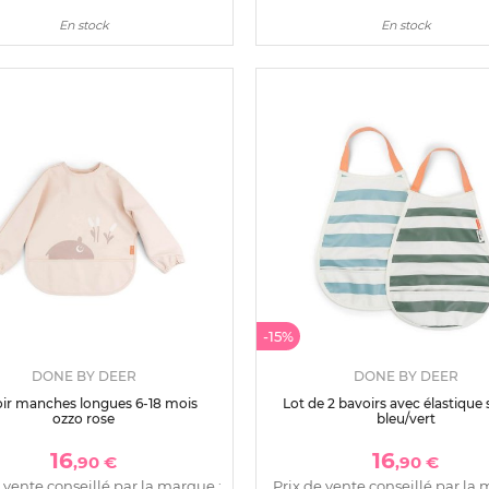
En stock
En stock
-15%
DONE BY DEER
DONE BY DEER
ir manches longues 6-18 mois
Lot de 2 bavoirs avec élastique 
ozzo rose
bleu/vert
16
16
,90 €
,90 €
 vente conseillé par la marque :
Prix de vente conseillé par la 