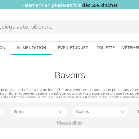
Paiement en plusieurs fois
dès 35€ d'achat
ION
ALIMENTATION
ÉVEIL ET JOUET
TOILETTE
VÊTEME
Bavoirs
 du repas, il est nécessaire de leur offrir un minimum de protection pour leurs vête
ourriture. Ils peuvent être en plastique, coton ou tissu éponge selon que l'on privi
ments. La forme classique est la plus répandue mais il existe aussi la forme bandana
Sexes
Coloris
Plus de filtres