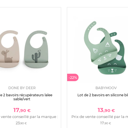
-22%
DONE BY DEER
BABYMOOV
e 2 bavoirs récupérateurs lalee
Lot de 2 bavoirs en silicone bi
sable/vert
17
13
,90 €
,90 €
 vente conseillé par la marque :
Prix de vente conseillé par la 
23
17
,90 €
,90 €