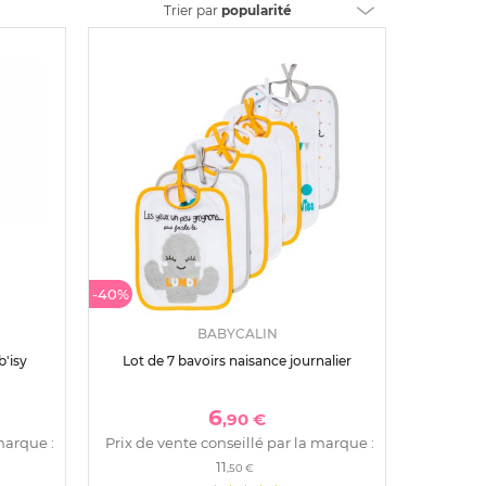
Trier
par
popularité
-40%
BABYCALIN
b'isy
Lot de 7 bavoirs naisance journalier
6
,90 €
marque :
Prix de vente conseillé par la marque :
11
,50 €