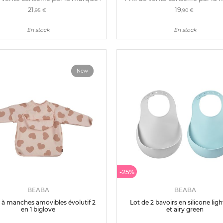
21
19
,95 €
,90 €
En stock
En stock
New
-25%
BEABA
BEABA
 à manches amovibles évolutif 2
Lot de 2 bavoirs en silicone ligh
en 1 biglove
et airy green