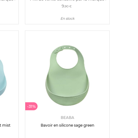
9
,90 €
En stock
-31%
BEABA
t mist
Bavoir en silicone sage green