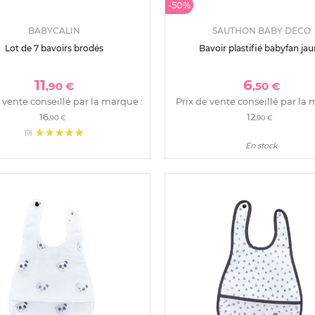
-50%
BABYCALIN
SAUTHON BABY DECO
Lot de 7 bavoirs brodés
Bavoir plastifié babyfan ja
11
6
,90 €
,50 €
 vente conseillé par la marque :
Prix de vente conseillé par la 
16
12
,90 €
,90 €
(9)
En stock