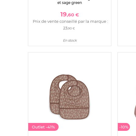
et sage green
19
,60 €
Prix de vente conseillé par la marque :
23
,90 €
En stock
Outlet
-41%
-10%