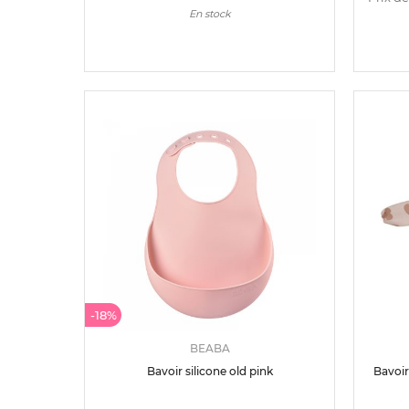
En stock
-18%
BEABA
Bavoir silicone old pink
Bavoir