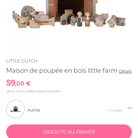
LITTLE DUTCH
Maison de poupée en bois little farm
Détails
59
,00 €
dont
0
d'éco-participation
,26 €
Autres
+ 4 coloris