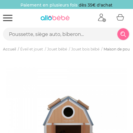
Paiement en plusieurs fois
dès 35€ d'achat
Accueil
Éveil et jouet
Jouet bébé
Jouet bois bébé
Maison de poupée