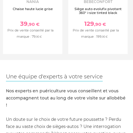
NANIA
BEBECONFORT
Chaise haute lucie grise
Siège auto evolufix pivotant
360° i-size tinted black
39
129
,90 €
,90 €
Prix de vente conseillé par la
Prix de vente conseillé par la
marque :
79
marque :
199
,90 €
,90 €
Une équipe d'experts à votre service
Nos experts en puériculture vous conseillent et vous
accompagnent tout au long de votre visite sur allobébé
!
Un doute sur le choix de votre future poussette ? Perdu
face au vaste choix de sièges-autos ? Une interrogation