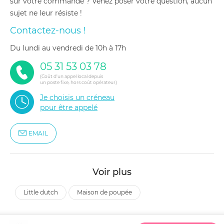
sur votre commande ? Venez poser votre question, aucun
sujet ne leur résiste !
Contactez-nous !
du lundi au vendredi de 10h à 17h
05 31 53 03 78
(Coût d'un appel local depuis
un poste fixe, hors coût opérateur)
Je choisis un créneau
pour être appelé
EMAIL
Voir plus
little dutch
maison de poupée