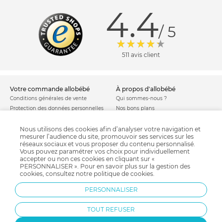
4.4
/ 5
511 avis client
votre commande allobébé
à propos d'allobébé
Conditions générales de vente
Qui sommes-nous ?
Protection des données personnelles
Nos bons plans
Personnaliser les cookies
Nos marques
Politique de cookies
Mentions légales
Nous utilisons des cookies afin d’analyser votre navigation et
mesurer l’audience du site, promouvoir ses services sur les
Modes de livraison
Comment se protéger du phishing ?
réseaux sociaux et vous proposer du contenu personnalisé.
Moyens de paiement
Soldes allobébé
Vous pouvez paramétrer vos choix pour individuellement
Garantie stock & produit
accepter ou non ces cookies en cliquant sur «
PERSONNALISER ». Pour en savoir plus sur la gestion des
Satisfait ou remboursé
cookies, consultez notre
politique de cookies
.
allobébé vous recommande
les plus d'allobébé
PERSONNALISER
Sites et partenaires
Liste de naissance
Nos labels
Infos conseils
TOUT REFUSER
Nos licences
Jeux concours
Valise de maternité