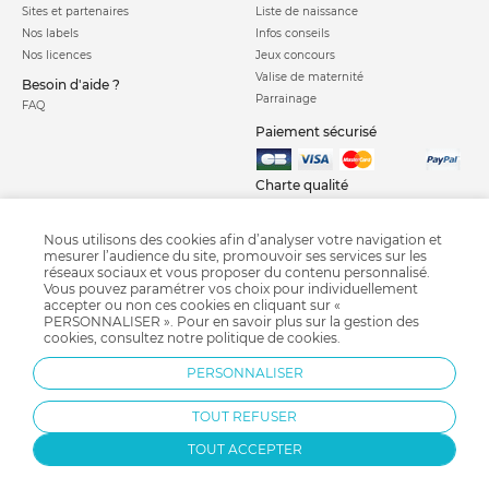
Sites et partenaires
Liste de naissance
Nos labels
Infos conseils
Nos licences
Jeux concours
Valise de maternité
Besoin d'aide ?
Parrainage
FAQ
Paiement sécurisé
Charte qualité
Nous utilisons des cookies afin d’analyser votre navigation et
mesurer l’audience du site, promouvoir ses services sur les
réseaux sociaux et vous proposer du contenu personnalisé.
Vous pouvez paramétrer vos choix pour individuellement
accepter ou non ces cookies en cliquant sur «
PERSONNALISER ». Pour en savoir plus sur la gestion des
Courbe de croissance
Crash test siège auto
Calendrier chinois
cookies, consultez notre
politique de cookies
.
Grossesse semaine après semaine
Diversification alimentaire
Pédimètre
PERSONNALISER
Bi-Oil
Fête des pères
TOUT REFUSER
TOUT ACCEPTER
Protection par reCAPTCHA