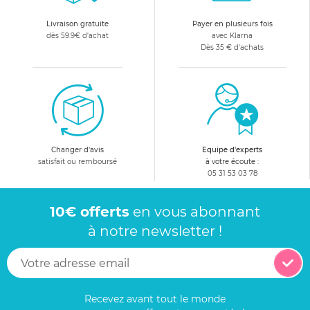
Livraison gratuite
Payer en plusieurs fois
dès 59.9€ d'achat
avec Klarna
Dès 35 € d'achats
Changer d'avis
Equipe d'experts
satisfait ou remboursé
à votre écoute :
05 31 53 03 78
10€ offerts
en vous abonnant
à notre newsletter !
Recevez avant tout le monde