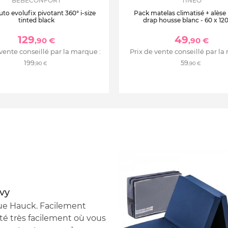
BEBECONFORT
TINEO
uto evolufix pivotant 360° i-size
Pack matelas climatisé + alèse
tinted black
drap housse blanc - 60 x 12
129
49
,90 €
,90 €
 vente conseillé par la marque :
Prix de vente conseillé par la
199
59
,90 €
,90 €
avy
que Hauck. Facilement
rté très facilement où vous