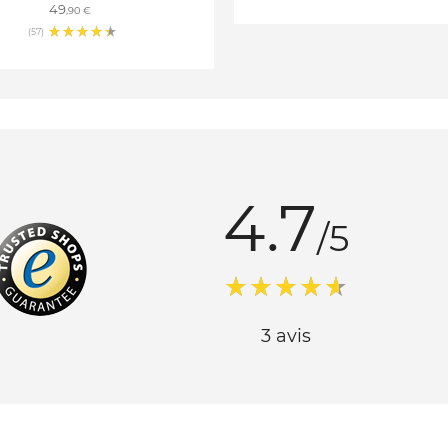
49
,90 €
(57)
4.7
/5
3 avis