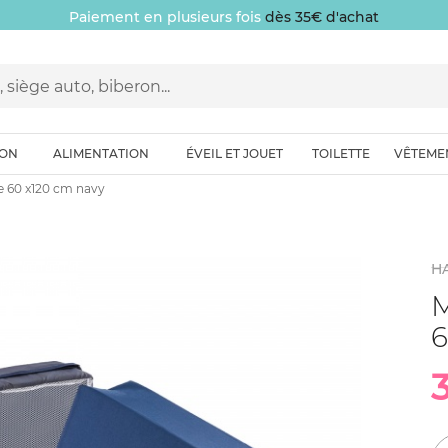
Paiement en plusieurs fois
dès 35€ d'achat
ION
ALIMENTATION
ÉVEIL ET JOUET
TOILETTE
VÊTEME
ie 60 x120 cm navy
H
M
6