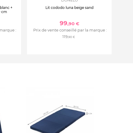
LIONELO
 blanc +
Lit cododo luna beige sand
0 cm
99
,90 €
 marque :
Prix de vente conseillé par la marque :
119
,90 €