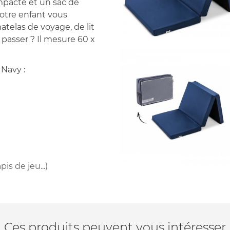
ompacte et un sac de
votre enfant vous
elas de voyage, de lit
 passer ? Il mesure 60 x
 Navy :
is de jeu...)
Ces produits peuvent vous intéresser