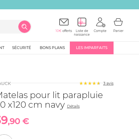
10€
offerts
Liste de
Compte
Panier
naissance
NT
SÉCURITÉ
BONS PLANS
LES IMPARFAITS
AUCK
3
avis
atelas pour lit parapluie
0 x120 cm navy
Détails
39
,90 €