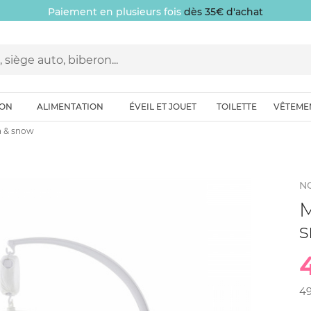
Paiement en plusieurs fois
dès 35€ d'achat
ION
ALIMENTATION
ÉVEIL ET JOUET
TOILETTE
VÊTEME
a & snow
N
M
4