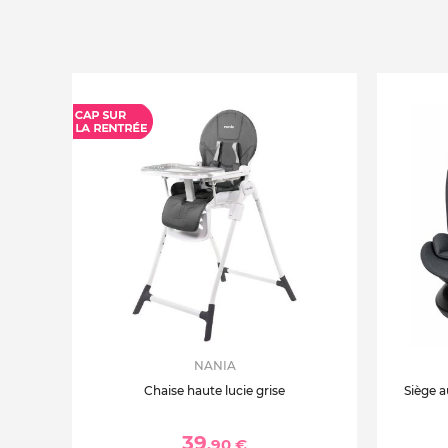
NANIA
Chaise haute lucie grise
Siège a
39
,90 €