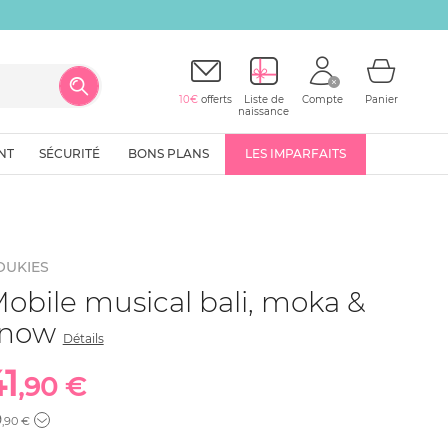
10€
offerts
Liste de
Compte
Panier
naissance
NT
SÉCURITÉ
BONS PLANS
LES IMPARFAITS
OUKIES
obile musical bali, moka &
snow
Détails
41
,90 €
9
,90 €