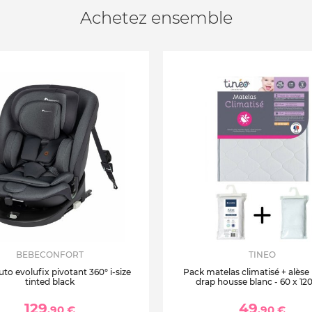
Achetez ensemble
BEBECONFORT
TINEO
uto evolufix pivotant 360° i-size
Pack matelas climatisé + alèse
tinted black
drap housse blanc - 60 x 12
129
49
,90 €
,90 €