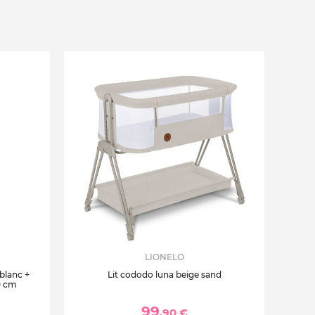
LIONELO
 blanc +
Lit cododo luna beige sand
0 cm
99
,90 €