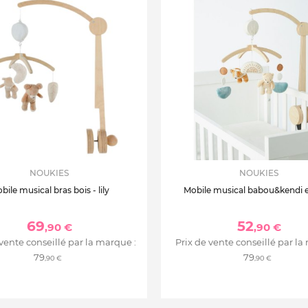
NOUKIES
NOUKIES
bile musical bras bois - lily
Mobile musical babou&kendi e
69
52
,90 €
,90 €
 vente conseillé par la marque :
Prix de vente conseillé par la
79
79
,90 €
,90 €