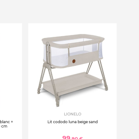
LIONELO
 blanc +
Lit cododo luna beige sand
0 cm
99
,90 €