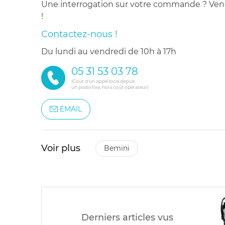
Une interrogation sur votre commande ? Venez
!
Contactez-nous !
du lundi au vendredi de 10h à 17h
05 31 53 03 78
(Coût d'un appel local depuis
un poste fixe, hors coût opérateur)
EMAIL
Voir plus
bemini
Derniers articles vus