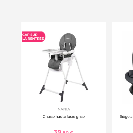
NANIA
Chaise haute lucie grise
Siège a
39
,90 €