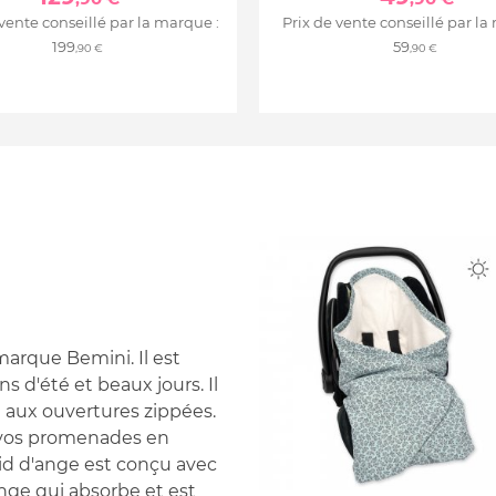
 vente conseillé par la marque :
Prix de vente conseillé par la
199
59
,90 €
,90 €
marque Bemini. Il est
ns d'été et beaux jours. Il
e aux ouvertures zippées.
 vos promenades en
nid d'ange est conçu avec
nge qui absorbe et est