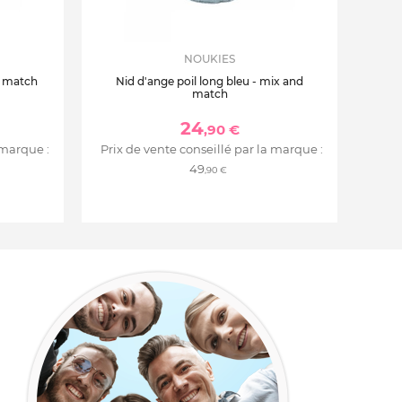
NOUKIES
d match
Nid d'ange poil long bleu - mix and
match
24
,90 €
 marque :
Prix de vente conseillé par la marque :
49
,90 €