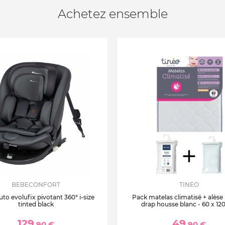
Achetez ensemble
BEBECONFORT
TINEO
uto evolufix pivotant 360° i-size
Pack matelas climatisé + alèse
tinted black
drap housse blanc - 60 x 12
129
49
,90 €
,90 €