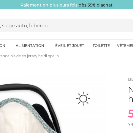
Paiement en plusieurs fois
dès 35€ d'achat
ION
ALIMENTATION
ÉVEIL ET JOUET
TOILETTE
VÊTEME
'ange biside en jersey heidi opalin
BE
N
h
7