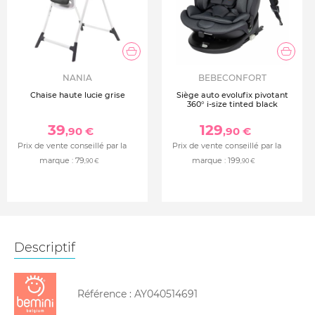
NANIA
BEBECONFORT
Chaise haute lucie grise
Siège auto evolufix pivotant
360° i-size tinted black
39
129
,90 €
,90 €
Prix de vente conseillé par la
Prix de vente conseillé par la
marque :
79
marque :
199
,90 €
,90 €
Descriptif
Référence :
AY040514691