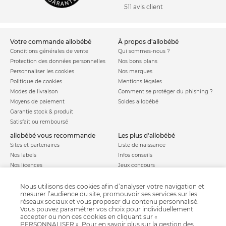
511 avis client
votre commande allobébé
à propos d'allobébé
Conditions générales de vente
Qui sommes-nous ?
Protection des données personnelles
Nos bons plans
Personnaliser les cookies
Nos marques
Politique de cookies
Mentions légales
Modes de livraison
Comment se protéger du phishing ?
Moyens de paiement
Soldes allobébé
Garantie stock & produit
Satisfait ou remboursé
allobébé vous recommande
les plus d'allobébé
Sites et partenaires
Liste de naissance
Nos labels
Infos conseils
Nos licences
Jeux concours
Valise de maternité
Besoin d'aide ?
Parrainage
Nous utilisons des cookies afin d’analyser votre navigation et
FAQ
mesurer l’audience du site, promouvoir ses services sur les
Paiement sécurisé
réseaux sociaux et vous proposer du contenu personnalisé.
Vous pouvez paramétrer vos choix pour individuellement
accepter ou non ces cookies en cliquant sur «
PERSONNALISER ». Pour en savoir plus sur la gestion des
Charte qualité