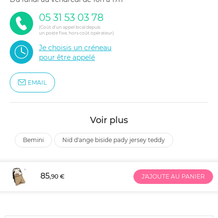
05 31 53 03 78
(Coût d'un appel local depuis
un poste fixe, hors coût opérateur)
Je choisis un créneau
pour être appelé
EMAIL
Voir plus
bemini
nid d'ange biside pady jersey teddy
85
,90 €
J'AJOUTE AU PANIER