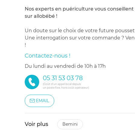
Nos experts en puériculture vous conseillent
sur allobébé !
Un doute sur le choix de votre future pousset
Une interrogation sur votre commande ? Venez
!
Contactez-nous !
du lundi au vendredi de 10h à 17h
05 31 53 03 78
(Coût d'un appel local depuis
un poste fixe, hors coût opérateur)
EMAIL
Voir plus
bemini