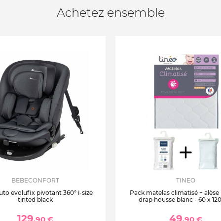
Achetez ensemble
BEBECONFORT
TINEO
uto evolufix pivotant 360° i-size
Pack matelas climatisé + alèse
tinted black
drap housse blanc - 60 x 12
129
49
,90 €
,90 €