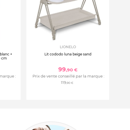
LIONELO
 blanc +
Lit cododo luna beige sand
0 cm
99
,90 €
 marque :
Prix de vente conseillé par la marque :
119
,90 €