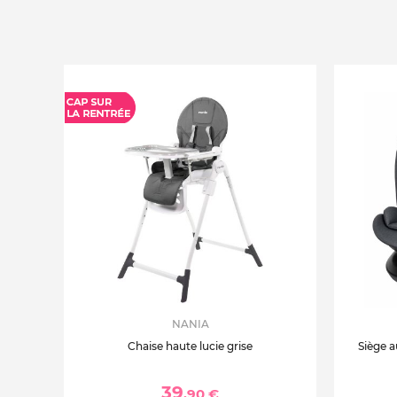
NANIA
Chaise haute lucie grise
Siège a
39
,90 €