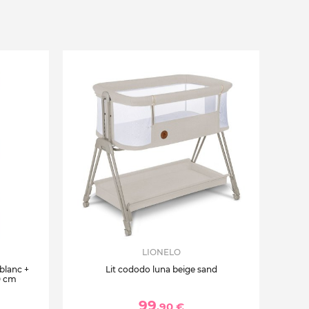
LIONELO
 blanc +
Lit cododo luna beige sand
0 cm
99
,90 €