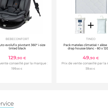
BEBECONFORT
TINEO
uto evolufix pivotant 360° i-size
Pack matelas climatisé + alèse
tinted black
drap housse blanc - 60 x 12
129
49
,90 €
,90 €
 vente conseillé par la marque :
Prix de vente conseillé par la
199
59
,90 €
,90 €
rvice