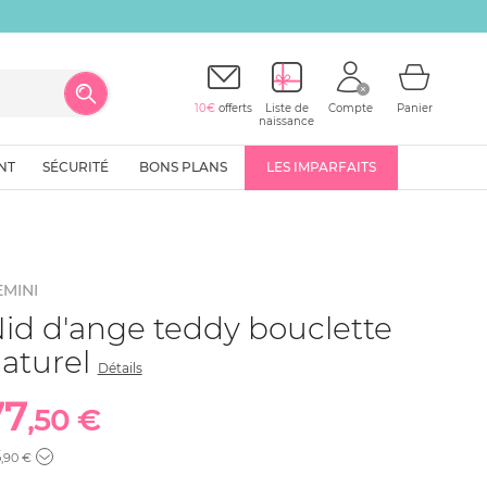
10€
offerts
Liste de
Compte
Panier
naissance
NT
SÉCURITÉ
BONS PLANS
LES IMPARFAITS
MINI
id d'ange teddy bouclette
aturel
Détails
77
,50 €
5
,90 €