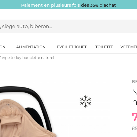
Paiement en plusieurs fois
dès 35€ d'achat
ION
ALIMENTATION
ÉVEIL ET JOUET
TOILETTE
VÊTEME
'ange teddy bouclette naturel
BE
N
n
8