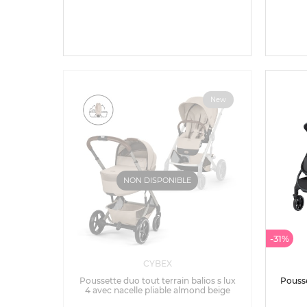
New
NON DISPONIBLE
-31%
CYBEX
Poussette duo tout terrain balios s lux
Pousse
4 avec nacelle pliable almond beige