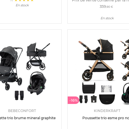
En stock
359
,90 €
En stock
-16%
BEBECONFORT
KINDERKRAFT
tte trio brume mineral graphite
Poussette trio esme pro no