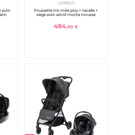
LIONELO
e auto
Poussette trio mika plus + nacelle +
satin
siège auto astrid mocha mousse
484
,90 €