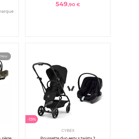
549
,90 €
marque :
New
-15%
CYBEX
+ siège
Poussette duo eezy s twist+ 2