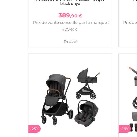
black onyx
389
,90 €
Prix de vente conseillé par la marque :
Prix de
409
,90 €
En stock
-25%
-16%