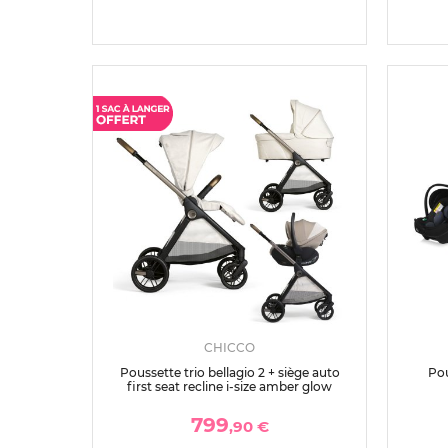
CHICCO
Poussette trio bellagio 2 + siège auto
Pou
first seat recline i-size amber glow
799
,90 €