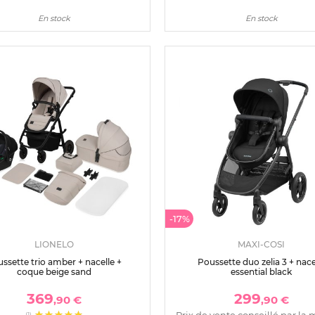
En stock
En stock
-17%
LIONELO
MAXI-COSI
ssette trio amber + nacelle +
Poussette duo zelia 3 + nace
coque beige sand
essential black
369
299
,90 €
,90 €
Prix de vente conseillé par la 
(1)