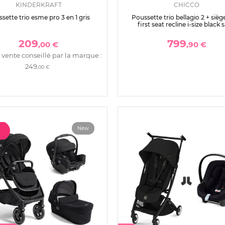
KINDERKRAFT
CHICCO
sette trio esme pro 3 en 1 gris
Poussette trio bellagio 2 + sièg
first seat recline i-size black 
209
799
,00 €
,90 €
 vente conseillé par la marque :
249
,00 €
New