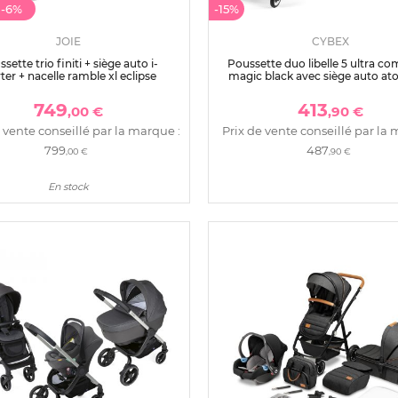
t
-6%
-15%
JOIE
CYBEX
sette trio finiti + siège auto i-
Poussette duo libelle 5 ultra c
rter + nacelle ramble xl eclipse
magic black avec siège auto ato
size
749
413
,00 €
,90 €
 vente conseillé par la marque :
Prix de vente conseillé par la 
799
487
,00 €
,90 €
En stock