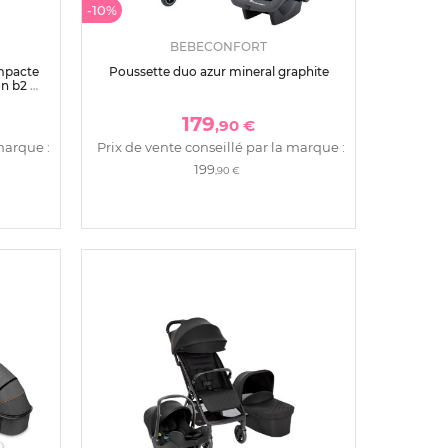
-10%
BEBECONFORT
ompacte
Poussette duo azur mineral graphite
n b2 i-
179
,90 €
marque :
Prix de vente conseillé par la marque :
199
,90 €