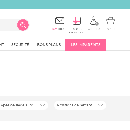
10€
offerts
Liste de
Compte
Panier
naissance
NT
SÉCURITÉ
BONS PLANS
LES IMPARFAITS
Types de siège auto
Positions de l'enfant