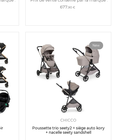
677
,90 €
New
CHICCO
ir
Poussette trio seety2 + siège auto kory
+ nacelle seety sandshell