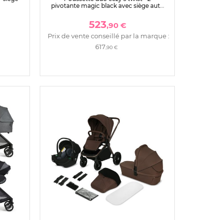
pivotante magic black avec siège auto
aton b2 i-size
523
,90 €
Prix de vente conseillé par la marque :
617
,90 €