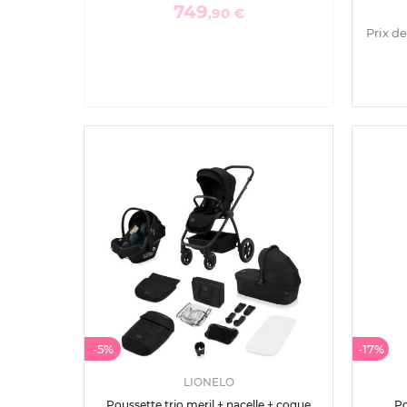
749
,90 €
Prix de
-5%
-17%
LIONELO
Poussette trio meril + nacelle + coque
Po