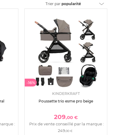
Trier
par
popularité
-16%
KINDERKRAFT
ral
Poussette trio esme pro beige
209
,00 €
marque :
Prix de vente conseillé par la marque :
249
,00 €