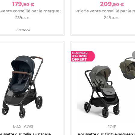
179
209
,90 €
,90 €
 vente conseillé par la marque :
Prix de vente conseillé par la 
259
249
,90 €
,00 €
En stock
MAXI-COSI
JOIE
ussette duo zelia 3 + nacelle
Poussette duo finiti evergreen 