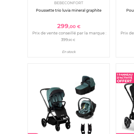
BEBECONFORT
Poussette trio luvia mineral graphite
Pous
299
,00 €
Prix de vente conseillé par la marque :
Prix de
399
,90 €
En stock