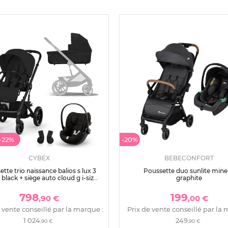
-22%
-20%
CYBEX
BEBECONFORT
tte trio naissance balios s lux 3
Poussette duo sunlite mine
lack + siège auto cloud g i-size
graphite
fort + nacelle - édition limitée
798
199
,90 €
,00 €
 vente conseillé par la marque :
Prix de vente conseillé par la 
1 024
249
,90 €
,90 €