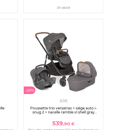
En stock
-20%
JOIE
lle
Poussette trio versatrax + siège auto i-
snug 2 + nacelle ramble xl shell gray
gris
539
,90 €
marque :
Prix de vente conseillé par la marque :