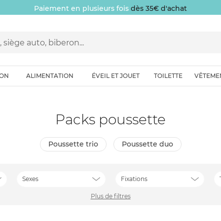
Paiement en plusieurs fois
dès 35€ d'achat
ION
ALIMENTATION
ÉVEIL ET JOUET
TOILETTE
VÊTEME
Packs poussette
poussette trio
poussette duo
Sexes
Fixations
Plus de filtres