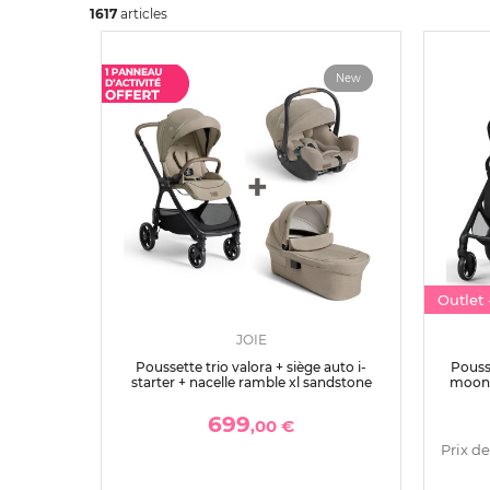
1617
art
icles
New
Outlet
JOIE
Poussette trio valora + siège auto i-
Pousse
starter + nacelle ramble xl sandstone
moon b
con
699
,00 €
Prix de