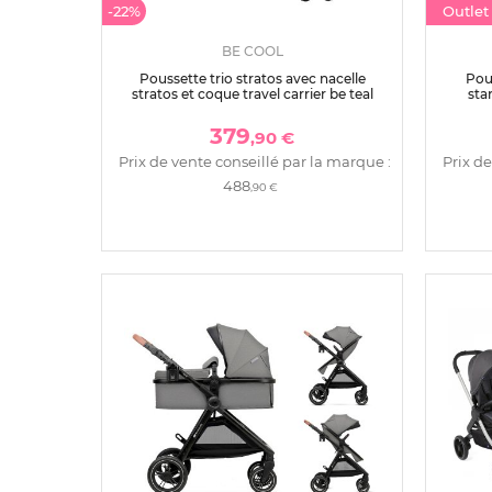
-22%
Outle
BE COOL
Poussette trio stratos avec nacelle
Pous
stratos et coque travel carrier be teal
sta
379
,90 €
Prix de vente conseillé par la marque :
Prix de
488
,90 €