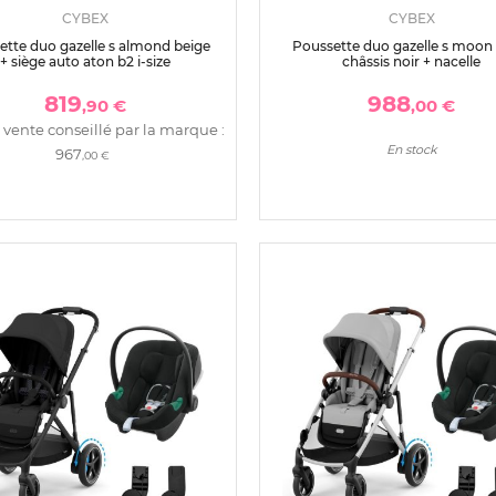
CYBEX
CYBEX
ette duo gazelle s almond beige
Poussette duo gazelle s moon 
+ siège auto aton b2 i-size
châssis noir + nacelle
819
988
,90 €
,00 €
 vente conseillé par la marque :
En stock
967
,00 €