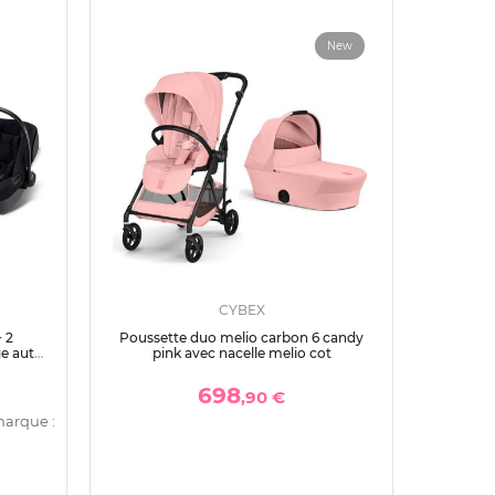
New
CYBEX
 2
Poussette duo melio carbon 6 candy
ge auto
pink avec nacelle melio cot
698
,90 €
marque :