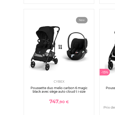
New
-15%
CYBEX
Poussette duo melio carbon 6 magic
Pouss
black avec siège auto cloud t i-size
747
,90 €
Prix de