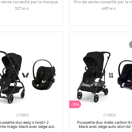
 vente conseillé par la marque :
Prix de vente conseillé par la 
527
487
,90 €
,90 €
-15%
CYBEX
CYBEX
oussette duo eezy s twist+ 2
Poussette duo melio carbon 6
nte magic black avec siège auto
black avec siège auto aton b2 i
cloud g i-size