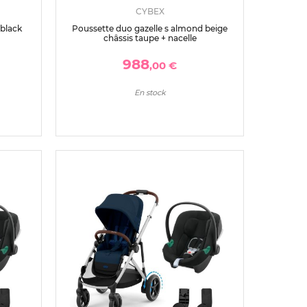
CYBEX
black
Poussette duo gazelle s almond beige
châssis taupe + nacelle
988
,00 €
En stock