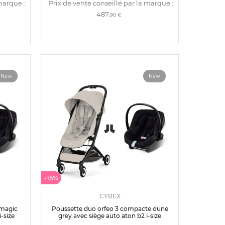
marque :
Prix de vente conseillé par la marque :
487
,90 €
New
New
-15%
CYBEX
 magic
Poussette duo orfeo 3 compacte dune
-size
grey avec siège auto aton b2 i-size