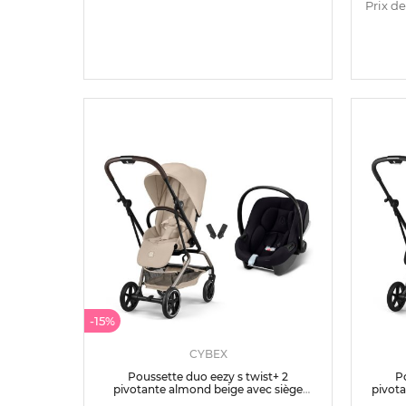
Prix de
-15%
CYBEX
Poussette duo eezy s twist+ 2
P
pivotante almond beige avec siège
pivota
auto aton b2 i-size