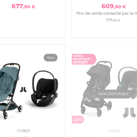
677
609
,90 €
,90 €
Prix de vente conseillé par la 
717
,90 €
New
NON DISPONIBLE
-20%
CYBEX
CYBEX