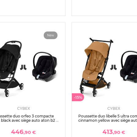
New
-15%
CYBEX
CYBEX
ssette duo orfeo 3 compacte
Poussette duo libelle 5 ultra c
black avec siège auto aton b2 i-
cinnamon yellow avec siège au
size
b2 i-size
446
413
,90 €
,90 €