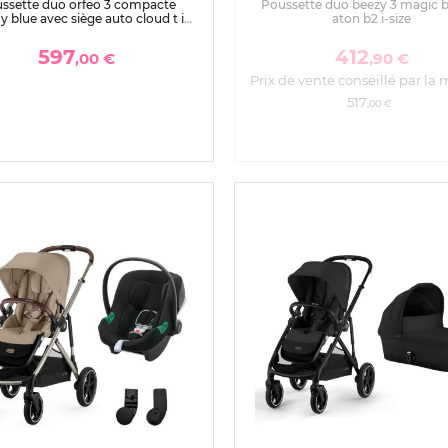
ssette duo orfeo 3 compacte
Poussette duo beezy 3 magic b
 blue avec siège auto cloud t i-
aton b2 i-size
size
597
412
,00 €
,90 €
Prix de vente conseillé par la 
517
,00 €