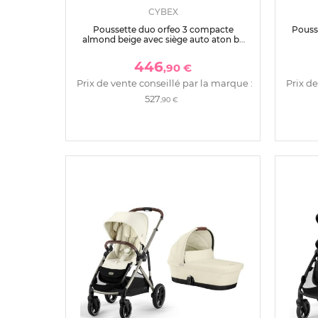
CYBEX
Poussette duo orfeo 3 compacte
Pouss
almond beige avec siège auto aton b2
i-size
446
,90 €
Prix de vente conseillé par la marque :
Prix de
527
,90 €