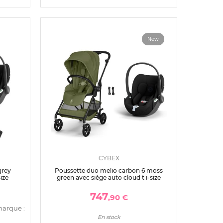
New
CYBEX
grey
Poussette duo melio carbon 6 moss
ize
green avec siège auto cloud t i-size
747
,90 €
marque :
En stock