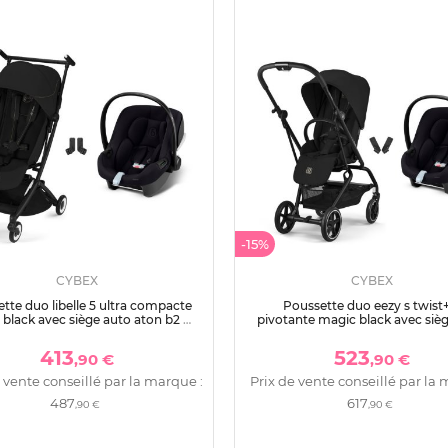
-15%
CYBEX
CYBEX
tte duo libelle 5 ultra compacte
Poussette duo eezy s twist+
black avec siège auto aton b2 i-
pivotante magic black avec siè
size
aton b2 i-size
413
523
,90 €
,90 €
 vente conseillé par la marque :
Prix de vente conseillé par la 
487
617
,90 €
,90 €