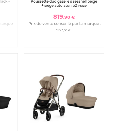
lack +
Poussette duo gazelle s seashell beige
+ siège auto aton b2 i-size
819
,90 €
marque :
Prix de vente conseillé par la marque :
967
,00 €