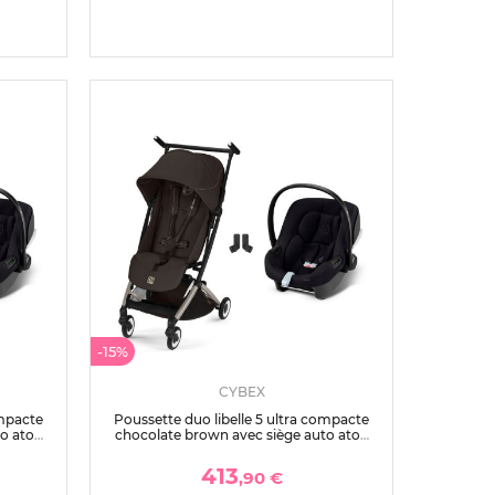
-15%
CYBEX
ompacte
Poussette duo libelle 5 ultra compacte
to aton
chocolate brown avec siège auto aton
b2 i-size
413
,90 €