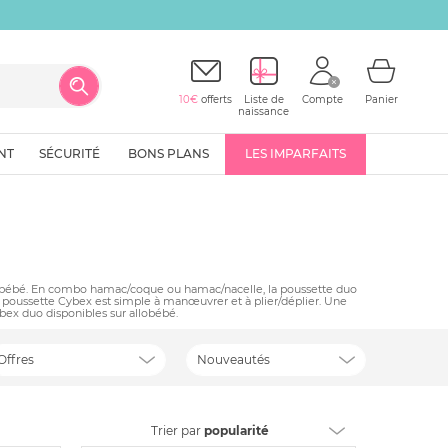
10€
offerts
Liste de
Compte
Panier
naissance
NT
SÉCURITÉ
BONS PLANS
LES IMPARFAITS
e de bébé. En combo hamac/coque ou hamac/nacelle, la poussette duo
ue poussette Cybex est simple à manœuvrer et à plier/déplier. Une
ybex duo disponibles sur allobébé.
Offres
Nouveautés
Trier
par
popularité