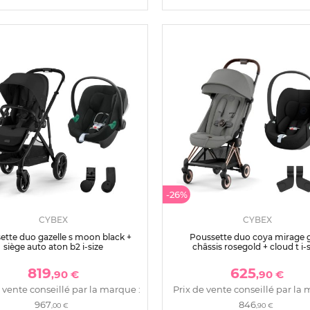
-26%
CYBEX
CYBEX
ette duo gazelle s moon black +
Poussette duo coya mirage 
siège auto aton b2 i-size
châssis rosegold + cloud t i-s
819
625
,90 €
,90 €
 vente conseillé par la marque :
Prix de vente conseillé par la 
967
846
,00 €
,90 €