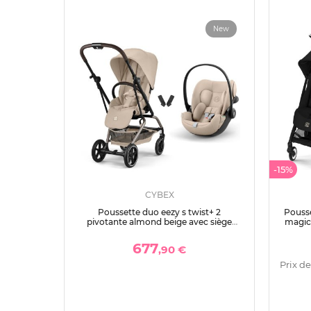
New
-15%
CYBEX
Poussette duo eezy s twist+ 2
Pousse
pivotante almond beige avec siège
magic 
auto cloud g3 i-size
677
,90 €
Prix de