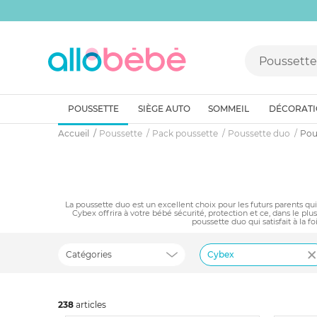
POUSSETTE
SIÈGE AUTO
SOMMEIL
DÉCORAT
Accueil
Poussette
Pack poussette
Poussette duo
Pou
La poussette duo est un excellent choix pour les futurs parents q
Cybex offrira à votre bébé sécurité, protection et ce, dans le p
poussette duo qui satisfait à la 
Catégories
Cybex
238
art
icles