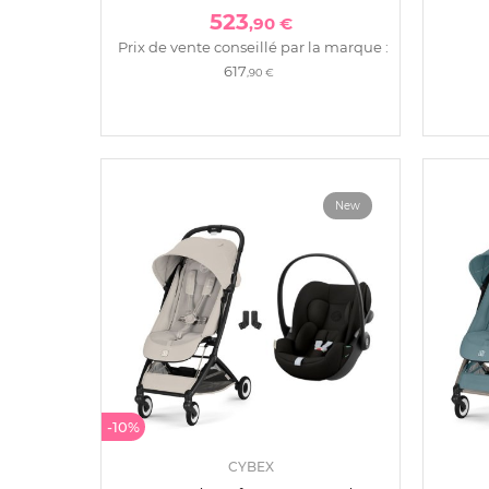
523
,90 €
Prix de vente conseillé par la marque :
617
,90 €
New
-10%
CYBEX