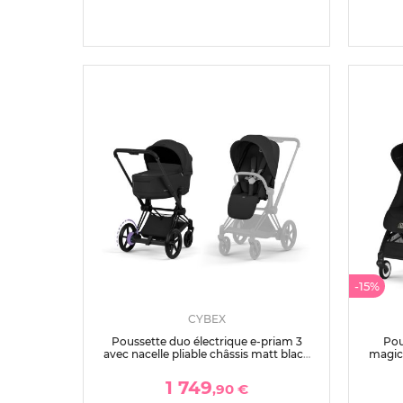
-15%
CYBEX
Poussette duo électrique e-priam 3
Pou
avec nacelle pliable châssis matt black
magic 
sepia black
1 749
,90 €