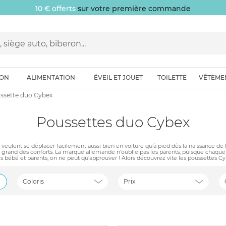
10 € offerts
sur votre première commande
ION
ALIMENTATION
ÉVEIL ET JOUET
TOILETTE
VÊTEME
ssette duo Cybex
Poussettes duo Cybex
ui veulent se déplacer facilement aussi bien en voiture qu’à pied dès la naissanc
lus grand des conforts. La marque allemande n’oublie pas les parents, puisque chaq
fois bébé et parents, on ne peut qu’approuver ! Alors découvrez vite les poussettes C
Coloris
Prix