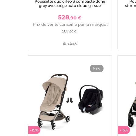
Poussette duo orfeo 3 compacte dune
Pou
grey avec siège auto cloud g i-size
stormy
528
,90 €
Prix de vente conseillé par la marque :
587
,90 €
En stock
New
-15%
-15%