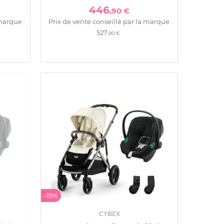
446
,90 €
marque :
Prix de vente conseillé par la marque :
527
,90 €
-15%
CYBEX