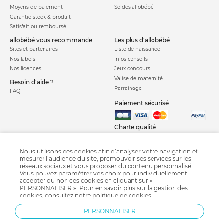
Moyens de paiement
Soldes allobébé
Garantie stock & produit
Satisfait ou remboursé
allobébé vous recommande
les plus d'allobébé
Sites et partenaires
Liste de naissance
Nos labels
Infos conseils
Nos licences
Jeux concours
Valise de maternité
Besoin d'aide ?
Parrainage
FAQ
Paiement sécurisé
Charte qualité
Nous utilisons des cookies afin d’analyser votre navigation et
mesurer l’audience du site, promouvoir ses services sur les
réseaux sociaux et vous proposer du contenu personnalisé.
Vous pouvez paramétrer vos choix pour individuellement
accepter ou non ces cookies en cliquant sur «
PERSONNALISER ». Pour en savoir plus sur la gestion des
Courbe de croissance
Crash test siège auto
Calendrier chinois
cookies, consultez notre
politique de cookies
.
Grossesse semaine après semaine
Diversification alimentaire
Pédimètre
PERSONNALISER
Bi-Oil
Fête des pères