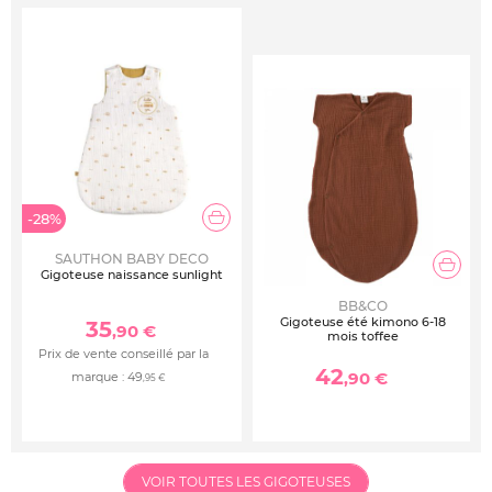
-28%
SAUTHON BABY DECO
Gigoteuse naissance sunlight
BB&CO
Gigoteuse été kimono 6-18
35
,90 €
mois toffee
Prix de vente conseillé par la
42
,90 €
marque :
49
,95 €
VOIR TOUTES LES GIGOTEUSES