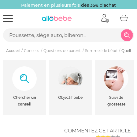
Paiement en plusieurs fois
dès 35€ d'achat
Accueil
Conseils
Questions de parent
Sommeil de bébé
Quelle g
Chercher
un
Objectif bébé
Suivi de
conseil
grossesse
COMMENTEZ CET ARTICLE