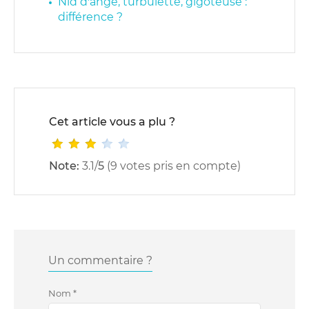
Nid d'ange, turbulette, gigoteuse :
différence ?
Cet article vous a plu ?
Note:
3.1
/
5
(
9
votes pris en compte)
Un commentaire ?
Nom
*