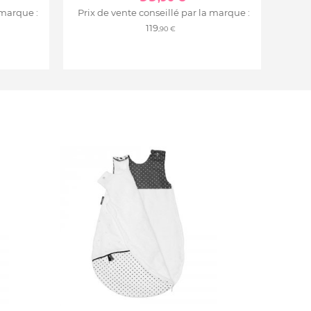
 marque :
Prix de vente conseillé par la marque :
119
,90 €