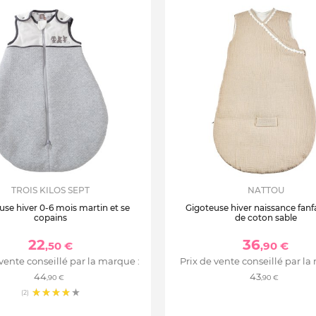
TROIS KILOS SEPT
NATTOU
use hiver 0-6 mois martin et se
Gigoteuse hiver naissance fanf
copains
de coton sable
22
36
,50 €
,90 €
 vente conseillé par la marque :
Prix de vente conseillé par la
44
43
,90 €
,90 €
(2)