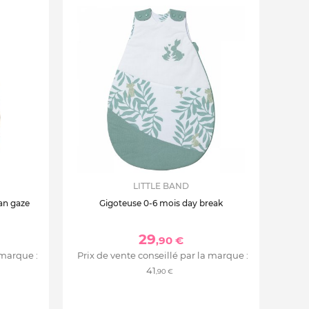
LITTLE BAND
an gaze
Gigoteuse 0-6 mois day break
29
,90 €
 marque :
Prix de vente conseillé par la marque :
41
,90 €