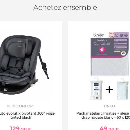
Achetez ensemble
BEBECONFORT
TINEO
uto evolufix pivotant 360° i-size
Pack matelas climatisé + alèse
tinted black
drap housse blanc - 60 x 12
129
49
,90 €
,90 €