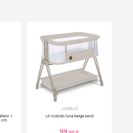
LIONELO
 blanc +
Lit cododo luna beige sand
0 cm
99
,90 €