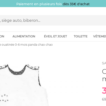
Paiement en plusieurs fois
dès 35€ d'achat
ION
ALIMENTATION
ÉVEIL ET JOUET
TOILETTE
VÊTEME
e ouatinée 0-6 mois panda chao chao
S
G
m
6