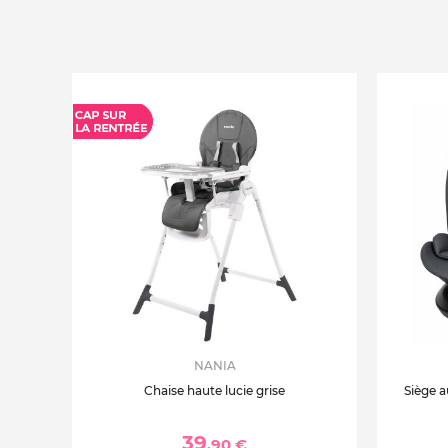
NANIA
Chaise haute lucie grise
Siège a
39
,90 €