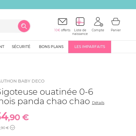
10€
offerts
Liste de
Compte
Panier
naissance
NT
SÉCURITÉ
BONS PLANS
LES IMPARFAITS
AUTHON BABY DECO
igoteuse ouatinée 0-6
ois panda chao chao
Détails
34
,90 €
9
,90 €