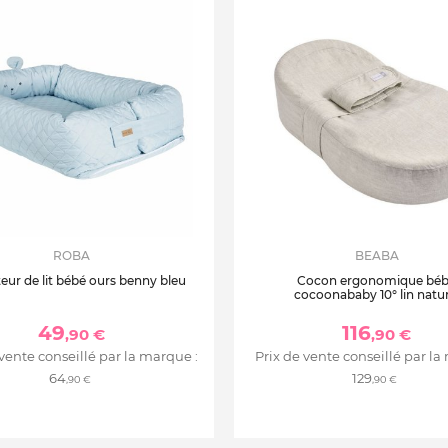
ROBA
BEABA
eur de lit bébé ours benny bleu
Cocon ergonomique bé
cocoonababy 10° lin natur
49
116
,90 €
,90 €
 vente conseillé par la marque :
Prix de vente conseillé par la
64
129
,90 €
,90 €