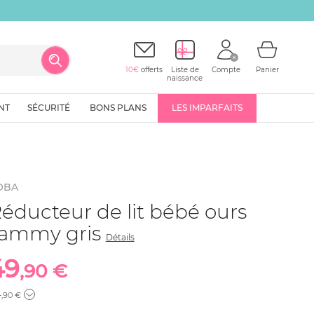
10€
offerts
Liste de
Compte
Panier
naissance
NT
SÉCURITÉ
BONS PLANS
LES IMPARFAITS
OBA
éducteur de lit bébé ours
ammy gris
Détails
49
,90 €
4
,90 €