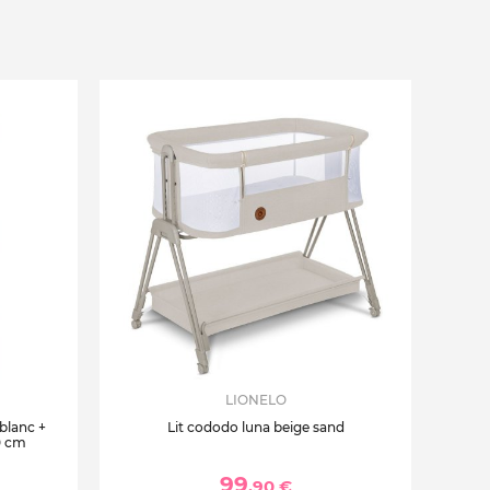
LIONELO
 blanc +
Lit cododo luna beige sand
0 cm
99
,90 €