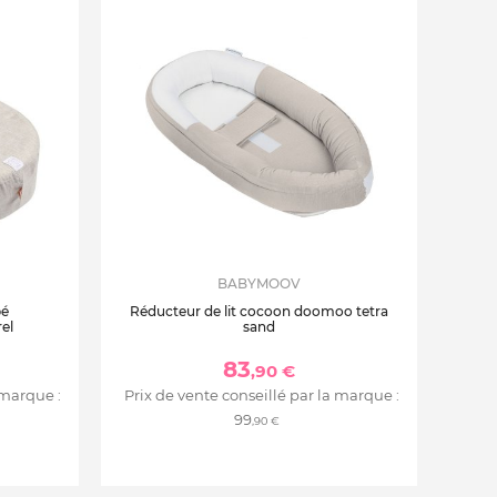
BABYMOOV
bé
Réducteur de lit cocoon doomoo tetra
el
sand
83
,90 €
 marque :
Prix de vente conseillé par la marque :
99
,90 €