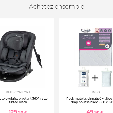
Achetez ensemble
BEBECONFORT
TINEO
uto evolufix pivotant 360° i-size
Pack matelas climatisé + alèse
tinted black
drap housse blanc - 60 x 12
129
49
,90 €
,90 €