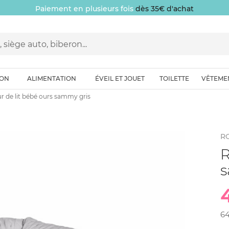
Paiement en plusieurs fois
dès 35€ d'achat
ION
ALIMENTATION
ÉVEIL ET JOUET
TOILETTE
VÊTEME
r de lit bébé ours sammy gris
R
R
s
6