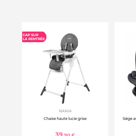
NANIA
Chaise haute lucie grise
Siège a
39
,90 €