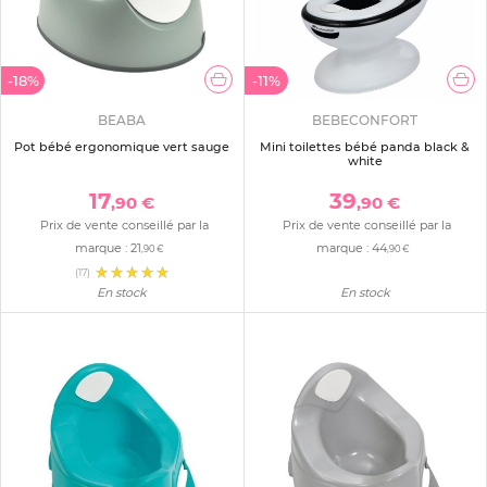
-18%
-11%
BEABA
BEBECONFORT
Pot bébé ergonomique vert sauge
Mini toilettes bébé panda black &
white
17
39
,90 €
,90 €
Prix de vente conseillé par la
Prix de vente conseillé par la
marque :
21
marque :
44
,90 €
,90 €
(17)
En stock
En stock