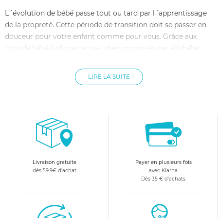
L´évolution de bébé passe tout ou tard par l´apprentissage
de la propreté. Cette période de transition doit se passer en
douceur pour votre enfant comme pour vous. Grâce aux
pots de bébé ludiques et pas chers proposés par allobébé,
votre enfant aura plaisir à utiliser son pot et grandira en
toute sécurité. Les marques Redmond, Chicco ou Bébé
LIRE LA SUITE
Confort ont conçus des pots bébé qui donnent envie.
Trouvez le pot pour bébé qui lui convient : coloré ou de
forme originale pour l´inciter à utiliser son pot de bébé. La
sécurité de bébé n´est pas mise de côté, grâce à l´utilisation
de plastique inoffensif pour la peau de votre enfant.
Livraison gratuite
Payer en plusieurs fois
dès 59.9€ d'achat
avec Klarna
Dès 35 € d'achats