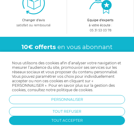
Changer d'avis
Equipe d'experts
satisfait ou remboursé
à votre écoute :
05 31 53 03 78
10€ offerts
en vous abonnant
à notre newsletter !
Nous utilisons des cookies afin d’analyser votre navigation et
mesurer l’audience du site, promouvoir ses services sur les
réseaux sociaux et vous proposer du contenu personnalisé.
Vous pouvez paramétrer vos choix pour individuellement
accepter ou non ces cookies en cliquant sur «
Recevez avant tout le monde
PERSONNALISER ». Pour en savoir plus sur la gestion des
cookies, consultez notre
politique de cookies
.
nos avantages, offres et nouveautés !
PERSONNALISER
TOUT REFUSER
Contactez-nous !
TOUT ACCEPTER
05 31 53 03 78
du lundi au vendredi de 10h à 17h