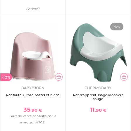
En stock
New
-10%
BABYBJORN
THERMOBABY
Pot fauteuil rose pastel et blanc
Pot d'apprentissage ideo vert
sauge
35
11
,90 €
,90 €
Prix de vente conseillé par la
marque :
39
,90 €