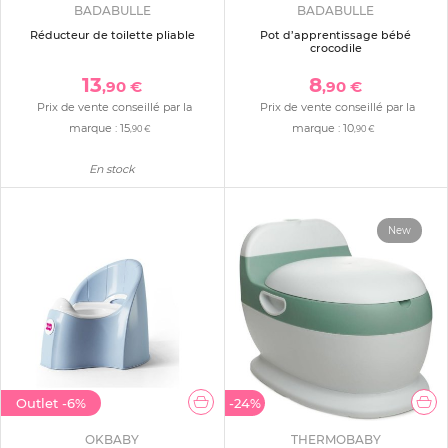
BADABULLE
BADABULLE
Réducteur de toilette pliable
Pot d’apprentissage bébé
crocodile
13
8
,90 €
,90 €
Prix de vente conseillé par la
Prix de vente conseillé par la
marque :
15
marque :
10
,90 €
,90 €
En stock
New
Outlet
-6%
-24%
OKBABY
THERMOBABY