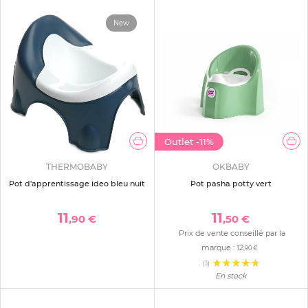
New
Outlet
-11%
THERMOBABY
OKBABY
Pot d'apprentissage ideo bleu nuit
Pot pasha potty vert
11
11
,90 €
,50 €
Prix de vente conseillé par la
marque :
12
,90 €
(3)
En stock