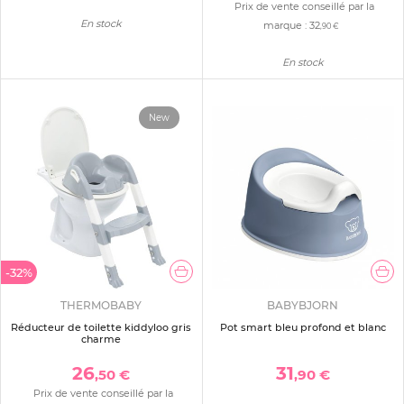
Prix de vente conseillé par la
En stock
marque :
32
,90 €
En stock
New
-32%
THERMOBABY
BABYBJORN
Réducteur de toilette kiddyloo gris
Pot smart bleu profond et blanc
charme
26
31
,50 €
,90 €
Prix de vente conseillé par la