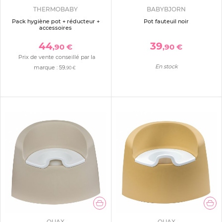
THERMOBABY
BABYBJORN
Pack hygiène pot + réducteur +
Pot fauteuil noir
accessoires
44
39
,90 €
,90 €
Prix de vente conseillé par la
En stock
marque :
59
,90 €
QUAX
QUAX