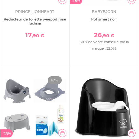
-18%
PRINCE LIONHEART
BABYBJORN
Réducteur de toilette weepod rose
Pot smart noir
fuchsia
17
26
,90 €
,90 €
Prix de vente conseillé par la
marque :
32
,90 €
New
-25%