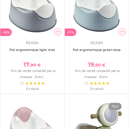
-18%
-11%
BEABA
BEABA
Pot ergonomique light mist
Pot ergonomique green blue
17
19
,90 €
,50 €
Prix de vente conseillé par la
Prix de vente conseillé par la
marque :
21
marque :
21
,90 €
,90 €
(17)
(17)
En stock
En stock
New