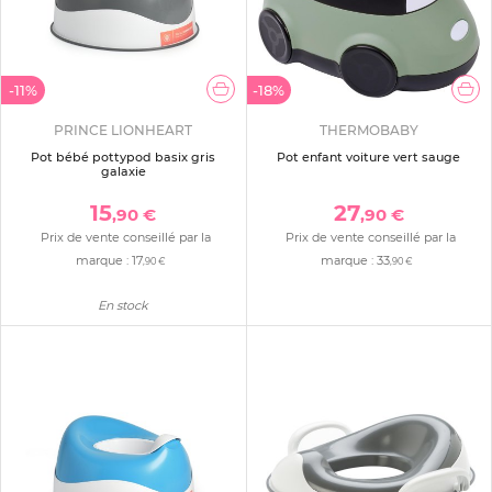
-11%
-18%
PRINCE LIONHEART
THERMOBABY
Pot bébé pottypod basix gris
Pot enfant voiture vert sauge
galaxie
15
27
,90 €
,90 €
Prix de vente conseillé par la
Prix de vente conseillé par la
marque :
17
marque :
33
,90 €
,90 €
En stock