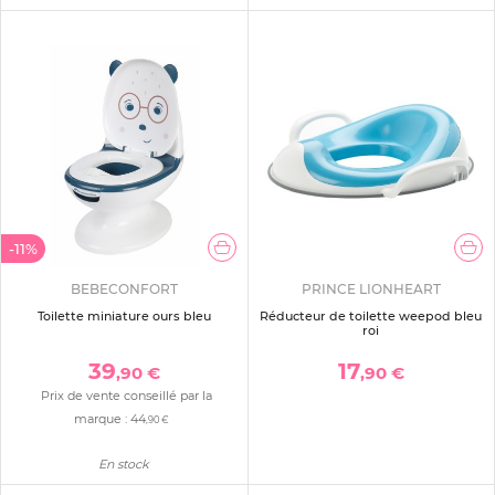
-11%
BEBECONFORT
PRINCE LIONHEART
Toilette miniature ours bleu
Réducteur de toilette weepod bleu
roi
39
17
,90 €
,90 €
Prix de vente conseillé par la
marque :
44
,90 €
En stock