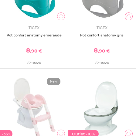
TIGEX
TIGEX
Pot confort anatomy emeraude
Pot confort anatomy gris
8
8
,90 €
,90 €
En stock
En stock
New
-36%
Outlet
-10%