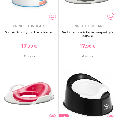
PRINCE LIONHEART
PRINCE LIONHEART
Pot bébé pottypod basix bleu roi
Réducteur de toilette weepod gris
galaxie
17
17
,90 €
,90 €
En stock
En stock