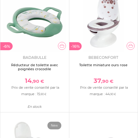
-6%
-16%
BADABULLE
BEBECONFORT
Réducteur de toilette avec
Toilette miniature ours rose
poignées crocodile
14
37
,90 €
,90 €
Prix de vente conseillé par la
Prix de vente conseillé par la
marque :
15
marque :
44
,90 €
,90 €
En stock
New