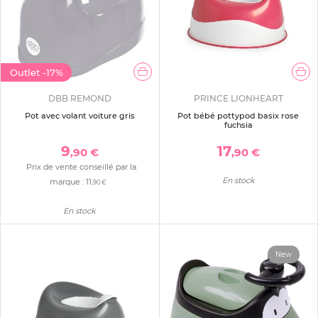
Outlet
-17%
DBB REMOND
PRINCE LIONHEART
Pot avec volant voiture gris
Pot bébé pottypod basix rose
fuchsia
9
17
,90 €
,90 €
Prix de vente conseillé par la
En stock
marque :
11
,90 €
En stock
New