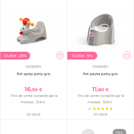
Outlet
-25%
Outlet
-9%
OKBABY
OKBABY
Pot spidy potty gris
Pot pasha potty gris
16
11
,50 €
,80 €
Prix de vente conseillé par la
Prix de vente conseillé par la
marque :
21
marque :
12
,90 €
,90 €
(3)
En stock
En stock
New