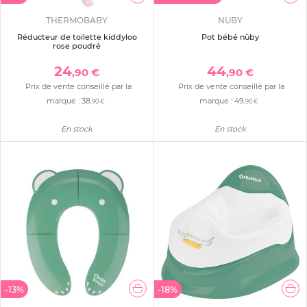
THERMOBABY
NUBY
Réducteur de toilette kiddyloo
Pot bébé nûby
rose poudré
24
44
,90 €
,90 €
Prix de vente conseillé par la
Prix de vente conseillé par la
marque :
38
marque :
49
,90 €
,90 €
En stock
En stock
-13%
-18%