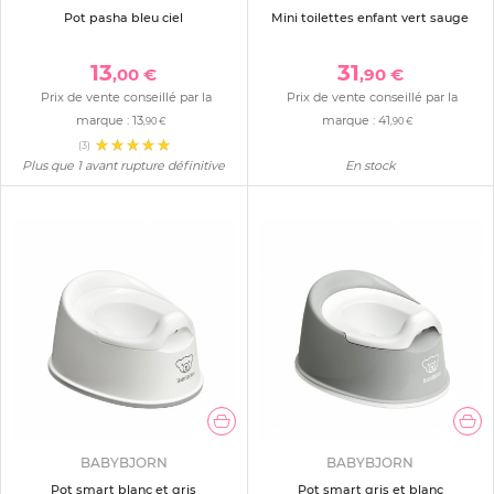
Pot pasha bleu ciel
Mini toilettes enfant vert sauge
13
31
,00 €
,90 €
Prix de vente conseillé par la
Prix de vente conseillé par la
marque :
13
marque :
41
,90 €
,90 €
(3)
Plus que 1 avant rupture définitive
En stock
BABYBJORN
BABYBJORN
Pot smart blanc et gris
Pot smart gris et blanc