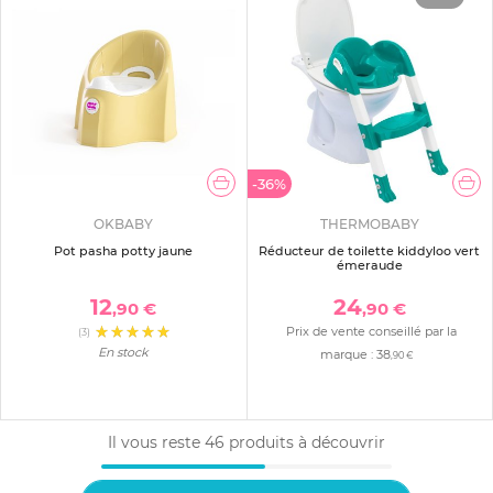
-36%
OKBABY
THERMOBABY
Pot pasha potty jaune
Réducteur de toilette kiddyloo vert
émeraude
12
24
,90 €
,90 €
Prix de vente conseillé par la
(3)
En stock
marque :
38
,90 €
Il vous reste
46
produits à découvrir