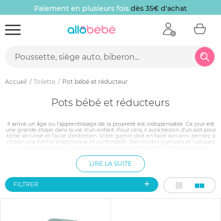
Paiement en plusieurs fois
dès 35€ d'achat
Accueil
Toilette
Pot bébé et réducteur
Pots bébé et réducteurs
Il arrive un âge ou l’apprentissage de la propreté est indispensable. Ce jour est
une grande étape dans la vie d’un enfant. Pour cela, il aura besoin d’un pot pour
bébé sécurisé et facile d’entretien. Votre gamin doit en faire son ami, pensez à
choisir une forme anatomique et confortable. Des teintes joyeuses et ludiques
vous sont proposées. Pas encombrant, vous pourrez l’emmener partout avec
vous, chez Mamie, chez une amie, afin que votre petit ne perde pas ses
repères pendant cette période transitoire. De bébé à la petite enfance, il n’y a
LIRE LA SUITE
qu’un pas.
FILTRER