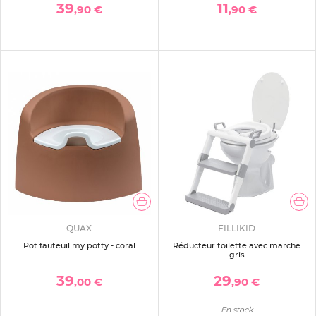
39
11
,90 €
,90 €
QUAX
FILLIKID
Pot fauteuil my potty - coral
Réducteur toilette avec marche
gris
39
29
,00 €
,90 €
En stock