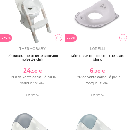
-37%
-22%
THERMOBABY
LORELLI
Réducteur de toilette kiddyloo
Réducteur de toilette little stars
noisette clair
blanc
24
6
,50 €
,90 €
Prix de vente conseillé par la
Prix de vente conseillé par la
marque :
38
marque :
8
,90 €
,90 €
En stock
En stock