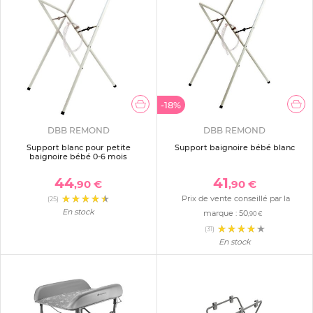
-18%
DBB REMOND
DBB REMOND
Support blanc pour petite
Support baignoire bébé blanc
baignoire bébé 0-6 mois
44
41
,90 €
,90 €
Prix de vente conseillé par la
(25)
En stock
marque :
50
,90 €
(31)
En stock