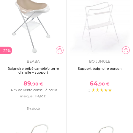
-22%
BEABA
BO JUNGLE
Baignoire bébé camélé'o terre
Support baignoire ourson
d'argile + support
89
64
,90 €
,90 €
Prix de vente conseillé par la
(1)
marque :
114
,90 €
En stock