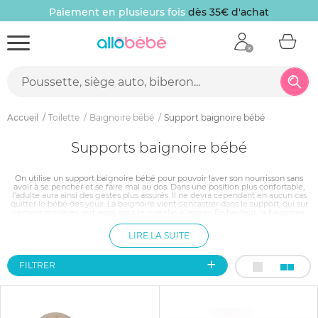
Paiement en plusieurs fois
dès 35€ d'achat
Accueil
Toilette
Baignoire bébé
Support baignoire bébé
Supports baignoire bébé
On utilise un support baignoire bébé pour pouvoir laver son nourrisson sans
avoir à se pencher et se faire mal au dos. Dans une position plus confortable,
l'adulte aura ainsi des gestes plus assurés. Il ne devra cependant en aucun cas
quitter le bébé des yeux. La baignoire vient s'encastrer dans le support, qui sur
certains modèles sert aussi pour le matelas à langer. En hauteur, la baignoire
est également plus facile à vidanger. Les pieds se replient ou sont
escamotables, selon les modèles, pour faciliter le rangement.
LIRE LA SUITE
FILTRER