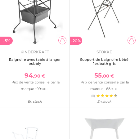
-5%
-20%
KINDERKRAFT
STOKKE
Baignoire avec table à langer
Support de baignoire bébé
bubbly
flexibath gris
94
55
,90 €
,00 €
Prix de vente conseillé par la
Prix de vente conseillé par la
marque :
99
marque :
68
,90 €
,90 €
(11)
En stock
En stock