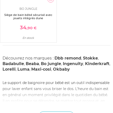
BO JUNGLE
Siège de bain bébé sécurisé avec
jouets intégrés dune
34
,90 €
En stock
Découvrez nos marques :
Dbb remond
,
Stokke
,
Badabulle
,
Beaba
,
Bo jungle
,
Ingenuity
,
Kinderkraft
,
Lorelli
,
Luma
,
Maxi-cosi
,
Okbaby
Le support de baignoire pour bébé est un outil indispensable
pour laver enfant sans vous briser le dos. L'heure du bain est
en général un moment privilégié dans le quotidien du bébé.
Il en profite pour se détendre, se mettre tout propre et, en
même temps, un lien de proximité se forme entre l'enfant et
le parent qui le lave. Cela dit, en déposant le bain de bébé