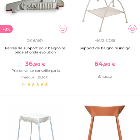
-8%
OKBABY
MAXI-COSI
Barres de support pour baignoire
Support de baignoire indigo
onda et onda evolution
36
64
,90 €
,90 €
Prix de vente conseillé par la
En stock
marque :
39
,90 €
(8)