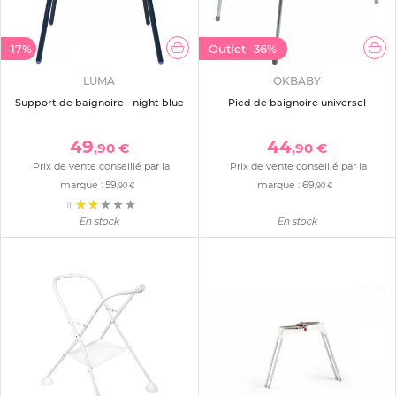
-17%
Outlet
-36%
LUMA
OKBABY
Support de baignoire - night blue
Pied de baignoire universel
49
44
,90 €
,90 €
Prix de vente conseillé par la
Prix de vente conseillé par la
marque :
59
marque :
69
,90 €
,90 €
(1)
En stock
En stock