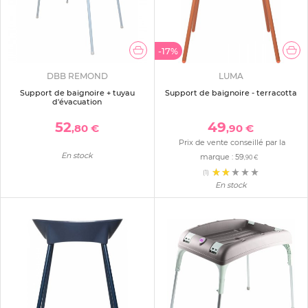
-17%
DBB REMOND
LUMA
Support de baignoire + tuyau
Support de baignoire - terracotta
d'évacuation
52
49
,80 €
,90 €
Prix de vente conseillé par la
En stock
marque :
59
,90 €
(1)
En stock