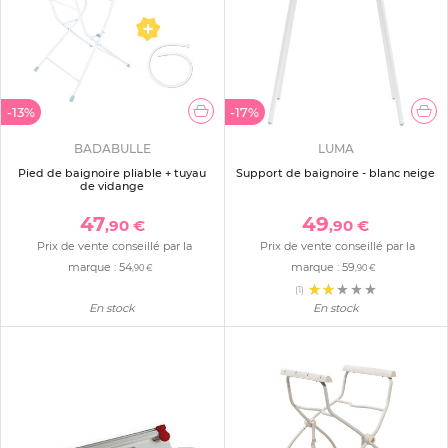
-13%
-17%
BADABULLE
LUMA
Pied de baignoire pliable + tuyau
Support de baignoire - blanc neige
de vidange
47
49
,90 €
,90 €
Prix de vente conseillé par la
Prix de vente conseillé par la
marque :
54
marque :
59
,90 €
,90 €
(1)
En stock
En stock