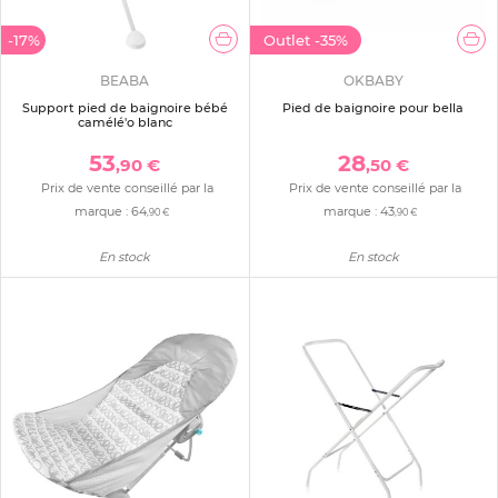
-17%
Outlet
-35%
BEABA
OKBABY
Support pied de baignoire bébé
Pied de baignoire pour bella
camélé'o blanc
53
28
,90 €
,50 €
Prix de vente conseillé par la
Prix de vente conseillé par la
marque :
64
marque :
43
,90 €
,90 €
En stock
En stock