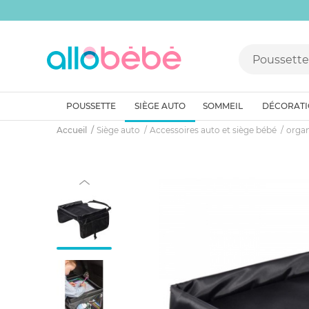
POUSSETTE
SIÈGE AUTO
SOMMEIL
DÉCORAT
Accueil
Siège auto
Accessoires auto et siège bébé
organ