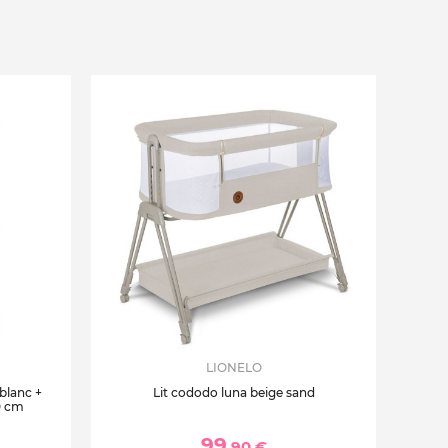
LIONELO
 blanc +
Lit cododo luna beige sand
0 cm
99
,90 €