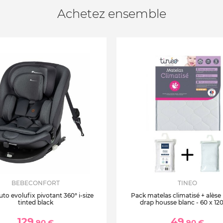
Achetez ensemble
BEBECONFORT
TINEO
uto evolufix pivotant 360° i-size
Pack matelas climatisé + alèse
tinted black
drap housse blanc - 60 x 12
129
49
,90 €
,90 €