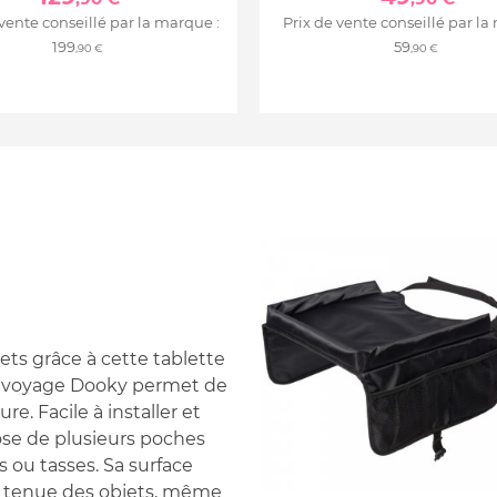
 vente conseillé par la marque :
Prix de vente conseillé par la
199
59
,90 €
,90 €
ets grâce à cette tablette
de voyage Dooky permet de
e. Facile à installer et
pose de plusieurs poches
s ou tasses. Sa surface
e tenue des objets, même