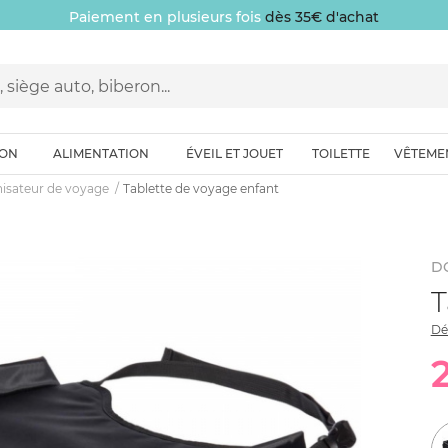
Paiement en plusieurs fois
dès 35€ d'achat
ION
ALIMENTATION
ÉVEIL ET JOUET
TOILETTE
VÊTEME
isateur de voyage
Tablette de voyage enfant
D
T
Dé
2