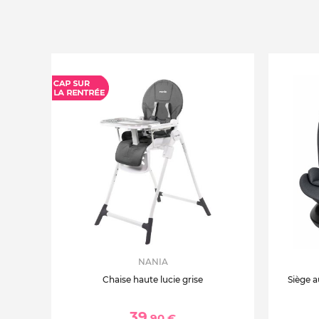
NANIA
Chaise haute lucie grise
Siège a
39
,90 €