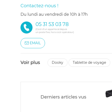
Contactez-nous !
du lundi au vendredi de 10h à 17h
05 31 53 03 78
(Coût d'un appel local depuis
un poste fixe, hors coût opérateur)
EMAIL
Voir plus
dooky
tablette de voyage
Derniers articles vus