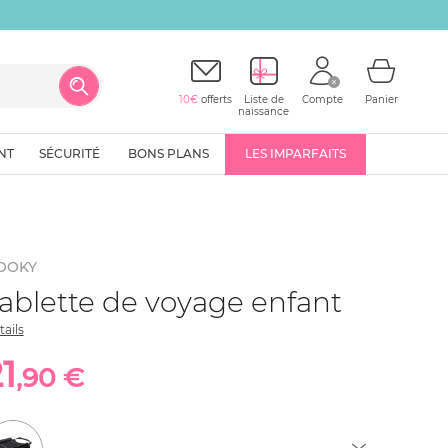
10€
offerts
Liste de
Compte
Panier
naissance
NT
SÉCURITÉ
BONS PLANS
LES IMPARFAITS
OOKY
ablette de voyage enfant
tails
1
,90 €