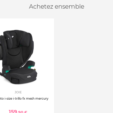
Achetez ensemble
JOIE
to i-size i-trillo fx mesh mercury
159
,90 €