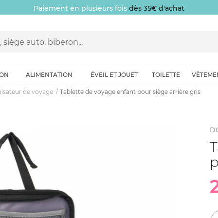
Paiement en plusieurs fois
dès 35€ d'achat
ION
ALIMENTATION
ÉVEIL ET JOUET
TOILETTE
VÊTEME
isateur de voyage
Tablette de voyage enfant pour siège arrière gris
D
T
p