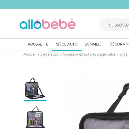
POUSSETTE
SIÈGE AUTO
SOMMEIL
DÉCORAT
Accueil
Siège auto
Accessoires auto et siège bébé
organ