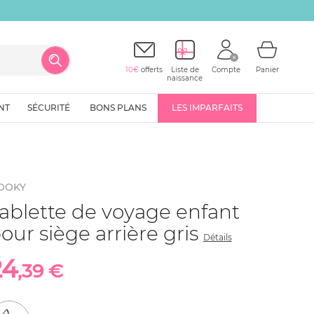
10€
offerts
Liste de
Compte
Panier
naissance
NT
SÉCURITÉ
BONS PLANS
LES IMPARFAITS
OOKY
ablette de voyage enfant
our siège arrière gris
Détails
24
,39 €