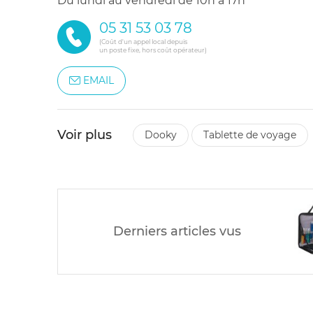
du lundi au vendredi de 10h à 17h
05 31 53 03 78
(Coût d'un appel local depuis
un poste fixe, hors coût opérateur)
EMAIL
Voir plus
dooky
tablette de voyage
Derniers articles vus