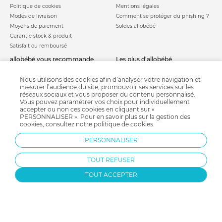
Politique de cookies
Mentions légales
Modes de livraison
Comment se protéger du phishing ?
Moyens de paiement
Soldes allobébé
Garantie stock & produit
Satisfait ou remboursé
allobébé vous recommande
les plus d'allobébé
Sites et partenaires
Liste de naissance
Nos labels
Infos conseils
Nous utilisons des cookies afin d’analyser votre navigation et
mesurer l’audience du site, promouvoir ses services sur les
Nos licences
Jeux concours
réseaux sociaux et vous proposer du contenu personnalisé.
Valise de maternité
Besoin d'aide ?
Vous pouvez paramétrer vos choix pour individuellement
Parrainage
accepter ou non ces cookies en cliquant sur «
FAQ
PERSONNALISER ». Pour en savoir plus sur la gestion des
Paiement sécurisé
cookies, consultez notre
politique de cookies
.
PERSONNALISER
Charte qualité
TOUT REFUSER
TOUT ACCEPTER
Protection par reCAPTCHA