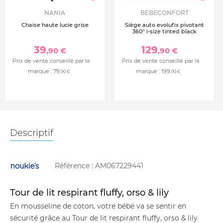
NANIA
BEBECONFORT
Chaise haute lucie grise
Siège auto evolufix pivotant
360° i-size tinted black
39
129
,90 €
,90 €
Prix de vente conseillé par la
Prix de vente conseillé par la
marque :
79
marque :
199
,90 €
,90 €
Descriptif
Référence :
AM067229441
Tour de lit respirant fluffy, orso & lily
En mousseline de coton, votre bébé va se sentir en
sécurité grâce au Tour de lit respirant fluffy, orso & lily