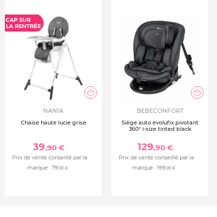
NANIA
BEBECONFORT
Chaise haute lucie grise
Siège auto evolufix pivotant
360° i-size tinted black
39
129
,90 €
,90 €
Prix de vente conseillé par la
Prix de vente conseillé par la
marque :
79
marque :
199
,90 €
,90 €