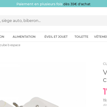
Paiement en plusieurs fois
dès 35€ d'achat
ION
ALIMENTATION
ÉVEIL ET JOUET
TOILETTE
VÊTEME
 cube b espace
C
V
c
1
19
do