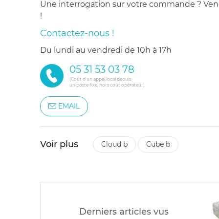
Une interrogation sur votre commande ? Venez
!
Contactez-nous !
du lundi au vendredi de 10h à 17h
05 31 53 03 78
(Coût d'un appel local depuis
un poste fixe, hors coût opérateur)
EMAIL
Voir plus
cloud b
cube b
Derniers articles vus