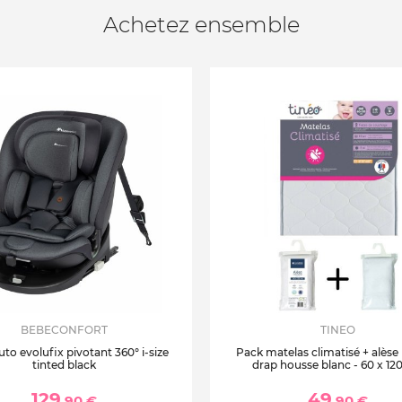
Achetez ensemble
BEBECONFORT
TINEO
uto evolufix pivotant 360° i-size
Pack matelas climatisé + alèse
tinted black
drap housse blanc - 60 x 12
129
49
,90 €
,90 €