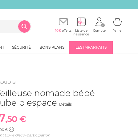
10€
offerts
Liste de
Compte
Panier
naissance
NT
SÉCURITÉ
BONS PLANS
LES IMPARFAITS
LOUD B
eilleuse nomade bébé
ube b espace
Détails
7
,50 €
,90 €
nt
0
d'éco-participation
,04 €