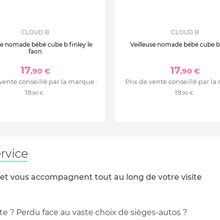
CLOUD B
CLOUD B
se nomade bébé cube b finley le
Veilleuse nomade bébé cube 
faon
17
17
,90 €
,90 €
 vente conseillé par la marque :
Prix de vente conseillé par la
19
19
,90 €
,90 €
rvice
 et vous accompagnent tout au long de votre visite
te ? Perdu face au vaste choix de sièges-autos ?