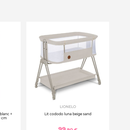
LIONELO
 blanc +
Lit cododo luna beige sand
0 cm
99
,90 €