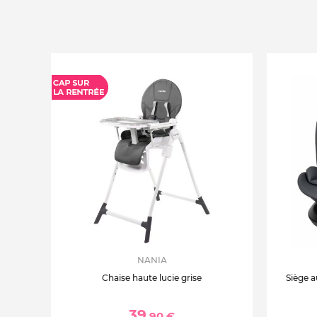
NANIA
Chaise haute lucie grise
Siège a
39
,90 €