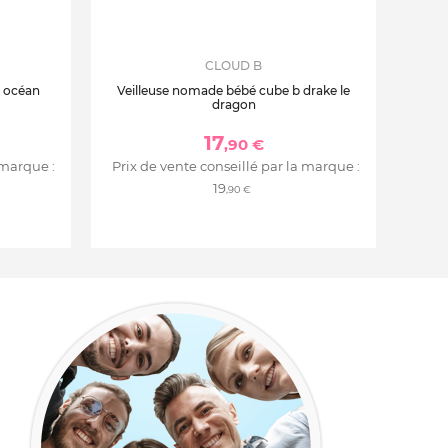
CLOUD B
b océan
Veilleuse nomade bébé cube b drake le
dragon
17
,90 €
 marque :
Prix de vente conseillé par la marque :
19
,90 €