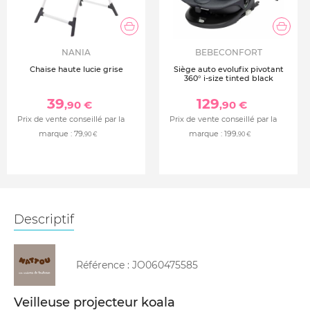
NANIA
BEBECONFORT
Chaise haute lucie grise
Siège auto evolufix pivotant
360° i-size tinted black
39
129
,90 €
,90 €
Prix de vente conseillé par la
Prix de vente conseillé par la
marque :
79
marque :
199
,90 €
,90 €
Descriptif
Référence :
JO060475585
Veilleuse projecteur koala