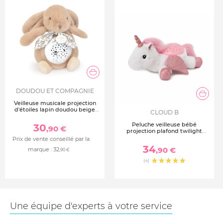
DOUDOU ET COMPAGNIE
Veilleuse musicale projection
d'étoiles lapin doudou beige
CLOUD B
sable
Peluche veilleuse bébé
30
,90 €
projection plafond twilight
buddies licorne
Prix de vente conseillé par la
34
,90 €
marque :
32
,90 €
(4)
Une équipe d'experts à votre service