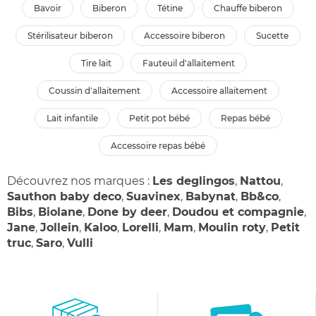
bavoir
biberon
tétine
chauffe biberon
stérilisateur biberon
accessoire biberon
sucette
tire lait
fauteuil d'allaitement
coussin d'allaitement
accessoire allaitement
lait infantile
petit pot bébé
repas bébé
accessoire repas bébé
Découvrez nos marques :
Les deglingos
,
Nattou
,
Sauthon baby deco
,
Suavinex
,
Babynat
,
Bb&co
,
Bibs
,
Biolane
,
Done by deer
,
Doudou et compagnie
,
Jane
,
Jollein
,
Kaloo
,
Lorelli
,
Mam
,
Moulin roty
,
Petit
truc
,
Saro
,
Vulli