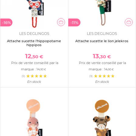
-16%
-11%
LES DEGLINGOS
LES DEGLINGOS
Attache sucette l'hippopotame
Attache sucette le lion jelekros
hippipos
12
13
,50 €
,30 €
Prix de vente conseillé par la
Prix de vente conseillé par la
marque :
14
marque :
14
,90 €
,90 €
(9)
(9)
En stock
En stock