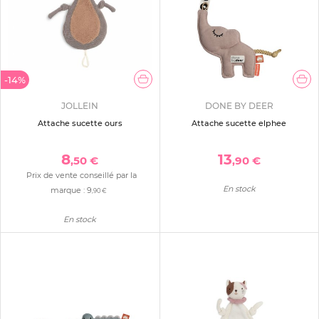
-14%
JOLLEIN
DONE BY DEER
Attache sucette ours
Attache sucette elphee
8
13
,50 €
,90 €
Prix de vente conseillé par la
En stock
marque :
9
,90 €
En stock