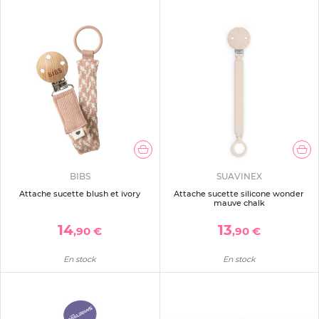
BIBS
SUAVINEX
Attache sucette blush et ivory
Attache sucette silicone wonder
mauve chalk
14
13
,90 €
,90 €
En stock
En stock