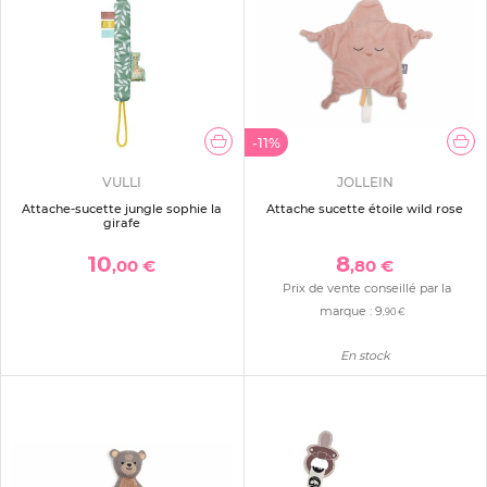
-11%
VULLI
JOLLEIN
Attache-sucette jungle sophie la
Attache sucette étoile wild rose
girafe
10
8
,00 €
,80 €
Prix de vente conseillé par la
marque :
9
,90 €
En stock