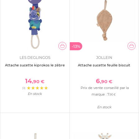
-13%
LES DEGLINGOS
JOLLEIN
Attache sucette kiprokos le zèbre
Attache sucette feuille biscuit
14
6
,90 €
,90 €
Prix de vente conseillé par la
(9)
En stock
marque :
7
,90 €
En stock