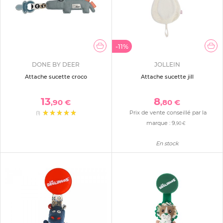
-11%
DONE BY DEER
JOLLEIN
Attache sucette croco
Attache sucette jill
13
8
,90 €
,80 €
Prix de vente conseillé par la
(1)
marque :
9
,90 €
En stock