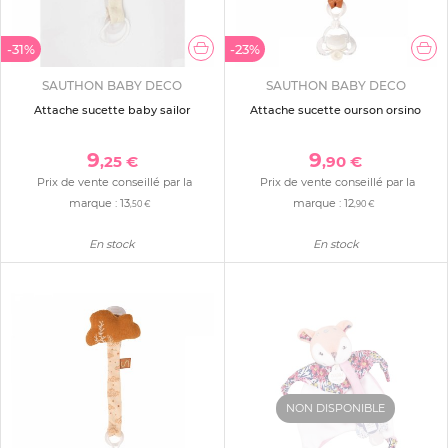
-31%
-23%
SAUTHON BABY DECO
SAUTHON BABY DECO
Attache sucette baby sailor
Attache sucette ourson orsino
9
9
,25 €
,90 €
Prix de vente conseillé par la
Prix de vente conseillé par la
marque :
13
marque :
12
,50 €
,90 €
En stock
En stock
NON DISPONIBLE