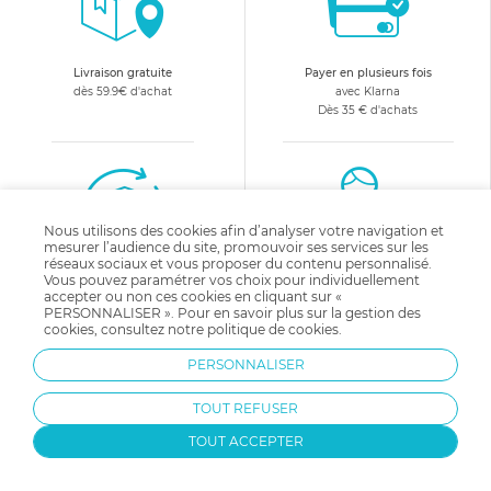
Livraison gratuite
Payer en plusieurs fois
dès 59.9€ d'achat
avec Klarna
Dès 35 € d'achats
Nous utilisons des cookies afin d’analyser votre navigation et
mesurer l’audience du site, promouvoir ses services sur les
réseaux sociaux et vous proposer du contenu personnalisé.
Changer d'avis
Equipe d'experts
Vous pouvez paramétrer vos choix pour individuellement
satisfait ou remboursé
à votre écoute :
accepter ou non ces cookies en cliquant sur «
05 31 53 03 78
PERSONNALISER ». Pour en savoir plus sur la gestion des
cookies, consultez notre
politique de cookies
.
PERSONNALISER
10€ offerts
en vous abonnant
à notre newsletter !
TOUT REFUSER
TOUT ACCEPTER