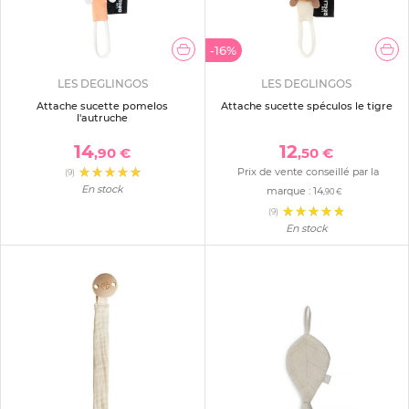
-16%
LES DEGLINGOS
LES DEGLINGOS
Attache sucette pomelos
Attache sucette spéculos le tigre
l'autruche
14
12
,90 €
,50 €
Prix de vente conseillé par la
(9)
En stock
marque :
14
,90 €
(9)
En stock