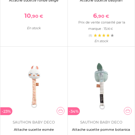
Attache sucette ronde beige
Attache sucette babyfan
10
6
,90 €
,90 €
Prix de vente conseillé par la
En stock
marque :
15
,90 €
(8)
En stock
-23%
-34%
SAUTHON BABY DECO
SAUTHON BABY DECO
Attache sucette esmée
Attache sucette pomme botanica