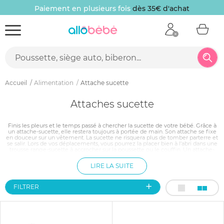
Paiement en plusieurs fois
dès 35€ d'achat
Accueil
Alimentation
Attache sucette
Attaches sucette
Finis les pleurs et le temps passé à chercher la sucette de votre bébé. Grâce à
un attache-sucette, elle restera toujours à portée de main. Son attache se fixe
en douceur sur un vêtement. La sucette ne risquera plus de tomber parterre et
se salir. Lors de vos déplacements, vous pourrez la placer bien à l'abri dans une
trousse range-sucette à accrocher sur la poussette ou le couffin. Un attache-
tétine représente un accessoire à la fois utile et ludique grâce aux nombreux
thèmes proposés.
LIRE LA SUITE
FILTRER