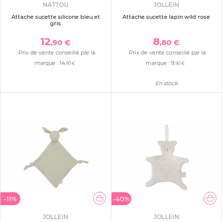
NATTOU
JOLLEIN
Attache sucette silicone bleu et
Attache sucette lapin wild rose
gris
12
8
,90 €
,80 €
Prix de vente conseillé par la
Prix de vente conseillé par la
marque :
14
marque :
9
,90 €
,90 €
En stock
-11%
-40%
JOLLEIN
JOLLEIN