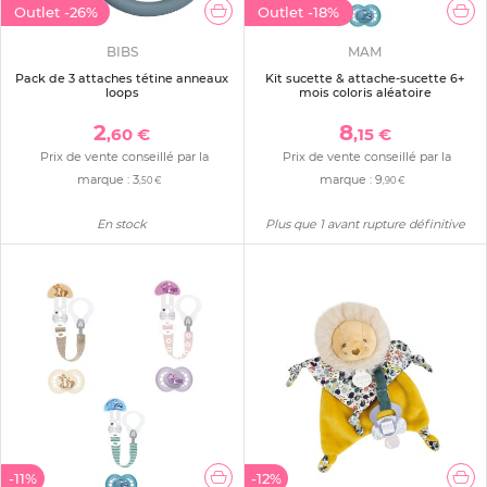
Outlet
-26%
Outlet
-18%
BIBS
MAM
Pack de 3 attaches tétine anneaux
Kit sucette & attache-sucette 6+
loops
mois coloris aléatoire
2
8
,60 €
,15 €
Prix de vente conseillé par la
Prix de vente conseillé par la
marque :
3
marque :
9
,50 €
,90 €
En stock
Plus que 1 avant rupture définitive
-11%
-12%