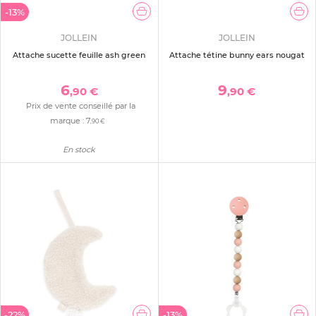
-13%
JOLLEIN
JOLLEIN
Attache sucette feuille ash green
Attache tétine bunny ears nougat
6
9
,90 €
,90 €
Prix de vente conseillé par la
marque :
7
,90 €
En stock
-22%
-13%