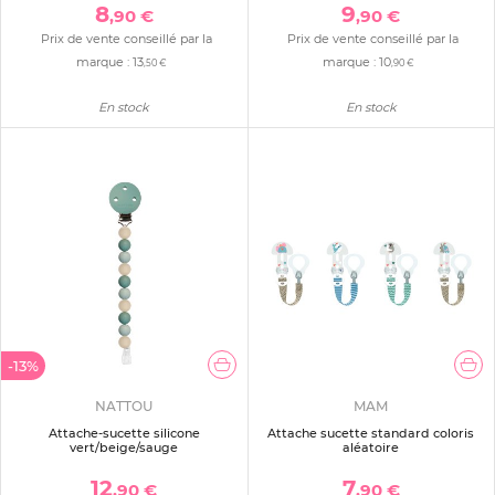
8
9
,90 €
,90 €
Prix de vente conseillé par la
Prix de vente conseillé par la
marque :
13
marque :
10
,50 €
,90 €
En stock
En stock
-13%
NATTOU
MAM
Attache-sucette silicone
Attache sucette standard coloris
vert/beige/sauge
aléatoire
12
7
,90 €
,90 €