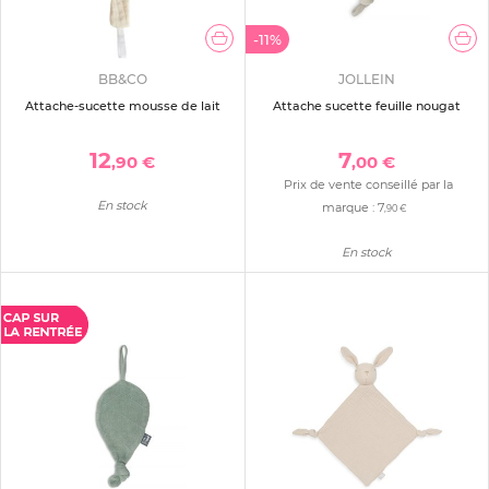
-11%
BB&CO
JOLLEIN
Attache-sucette mousse de lait
Attache sucette feuille nougat
12
7
,90 €
,00 €
Prix de vente conseillé par la
En stock
marque :
7
,90 €
En stock