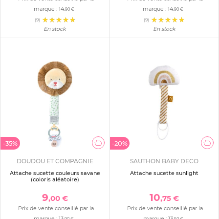
marque :
14
marque :
14
,90 €
,90 €
(9)
(9)
En stock
En stock
-35%
-20%
DOUDOU ET COMPAGNIE
SAUTHON BABY DECO
Attache sucette couleurs savane
Attache sucette sunlight
(coloris aléatoire)
9
10
,00 €
,75 €
Prix de vente conseillé par la
Prix de vente conseillé par la
marque :
13
marque :
13