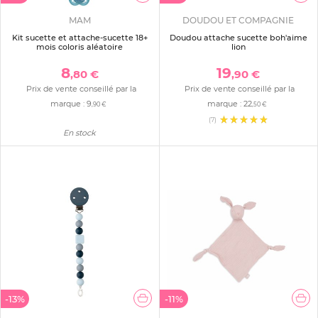
MAM
DOUDOU ET COMPAGNIE
Kit sucette et attache-sucette 18+
Doudou attache sucette boh'aime
mois coloris aléatoire
lion
8
19
,80 €
,90 €
Prix de vente conseillé par la
Prix de vente conseillé par la
marque :
9
marque :
22
,90 €
,50 €
(7)
En stock
-13%
-11%