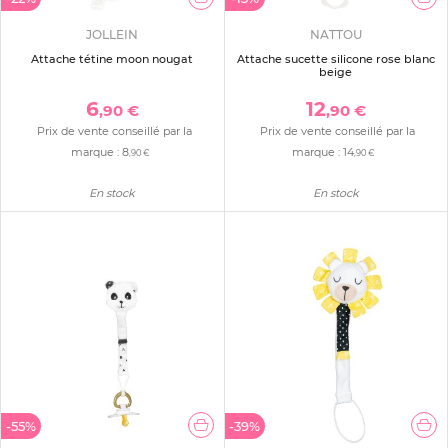
JOLLEIN
NATTOU
Attache tétine moon nougat
Attache sucette silicone rose blanc
beige
6
12
,90 €
,90 €
Prix de vente conseillé par la
Prix de vente conseillé par la
marque :
8
marque :
14
,90 €
,90 €
En stock
En stock
-55%
-39%