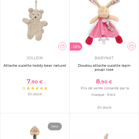
-10%
JOLLEIN
BABYNAT
Attache sucette teddy bear naturel
Doudou attache sucette lapin
poupi rose
7
8
,90 €
,90 €
Prix de vente conseillé par la
(1)
En stock
marque :
9
,90 €
En stock
New