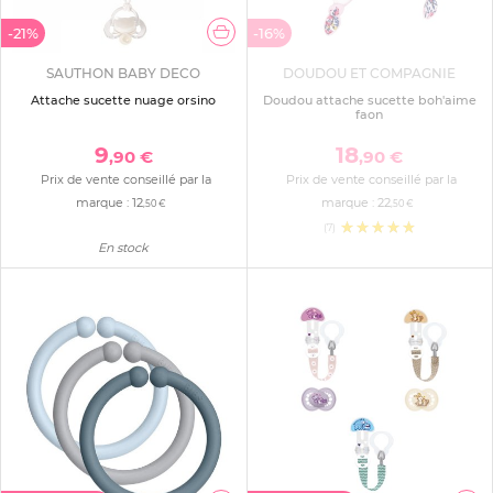
-21%
-16%
SAUTHON BABY DECO
DOUDOU ET COMPAGNIE
Attache sucette nuage orsino
Doudou attache sucette boh'aime
faon
9
18
,90 €
,90 €
Prix de vente conseillé par la
Prix de vente conseillé par la
marque :
12
marque :
22
,50 €
,50 €
(7)
En stock