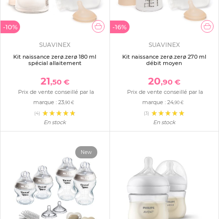
-10%
-16%
SUAVINEX
SUAVINEX
Kit naissance zerø.zerø 180 ml
Kit naissance zerø.zerø 270 ml
spécial allaitement
débit moyen
21
20
,50 €
,90 €
Prix de vente conseillé par la
Prix de vente conseillé par la
marque :
23
marque :
24
,90 €
,90 €
(4)
(3)
En stock
En stock
New