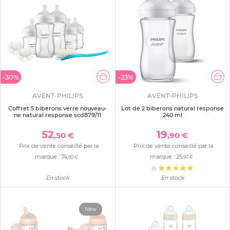
-30%
-23%
AVENT-PHILIPS
AVENT-PHILIPS
Coffret 5 biberons verre nouveau-
Lot de 2 biberons natural response
ne natural response scd879/11
240 ml
52
19
,50 €
,90 €
Prix de vente conseillé par la
Prix de vente conseillé par la
marque :
74
marque :
25
,90 €
,90 €
(1)
En stock
En stock
New