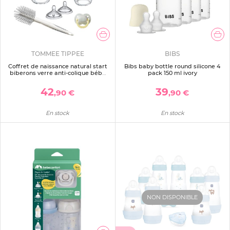
TOMMEE TIPPEE
BIBS
Coffret de naissance natural start
Bibs baby bottle round silicone 4
biberons verre anti-colique bébé
pack 150 ml ivory
150 et 260 ml
42
39
,90 €
,90 €
En stock
En stock
NON DISPONIBLE