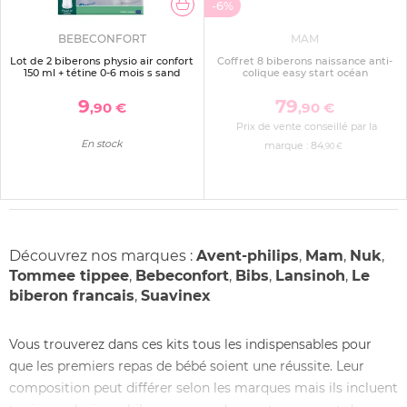
-6%
BEBECONFORT
MAM
Lot de 2 biberons physio air confort
Coffret 8 biberons naissance anti-
150 ml + tétine 0-6 mois s sand
colique easy start océan
9
79
,90 €
,90 €
Prix de vente conseillé par la
En stock
marque :
84
,90 €
Découvrez nos marques :
Avent-philips
,
Mam
,
Nuk
,
Tommee tippee
,
Bebeconfort
,
Bibs
,
Lansinoh
,
Le
biberon francais
,
Suavinex
Vous trouverez dans ces kits tous les indispensables pour
que les premiers repas de bébé soient une réussite. Leur
composition peut différer selon les marques mais ils incluent