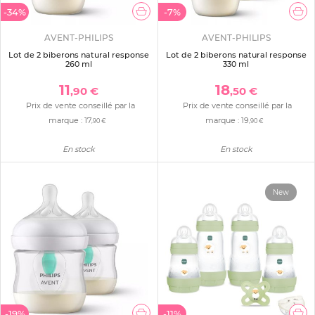
-34%
-7%
AVENT-PHILIPS
AVENT-PHILIPS
Lot de 2 biberons natural response
Lot de 2 biberons natural response
260 ml
330 ml
11
18
,90 €
,50 €
Prix de vente conseillé par la
Prix de vente conseillé par la
marque :
17
marque :
19
,90 €
,90 €
En stock
En stock
New
-19%
-11%