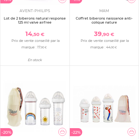
AVENT-PHILIPS
MAM
Lot de 2 biberons natural response
Coffret biberons naissance anti-
125 ml valve airfree
colique nature
14
39
,50 €
,90 €
Prix de vente conseillé par la
Prix de vente conseillé par la
marque :
17
marque :
44
,90 €
,90 €
En stock
-20%
-22%