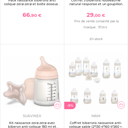
Pack naissance biberons anti
Coffret 3 biberons nouveau-né
colique zerø.zerø et boîte doseuse
natural response et un goupillon
bleu
scd837/12
66
29
,90 €
,00 €
Prix de vente conseillé par la
marque :
37
,90 €
En stock
-9%
SUAVINEX
MAM
Kit naissance zerø.zerø avec
Coffret biberons naissance anti-
biberon anti-colique 180 ml et
colique sable (2*130 4*160 4*260 +1