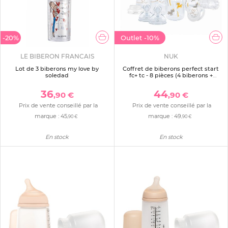
-20%
Outlet
-10%
LE BIBERON FRANCAIS
NUK
Lot de 3 biberons my love by
Coffret de biberons perfect start
soledad
fc+ tc - 8 pièces (4 biberons +
accessoires ) beige
36
44
,90 €
,90 €
Prix de vente conseillé par la
Prix de vente conseillé par la
marque :
45
marque :
49
,90 €
,90 €
En stock
En stock