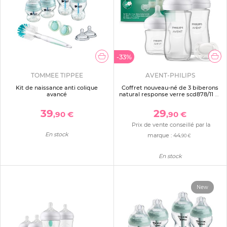
-33%
TOMMEE TIPPEE
AVENT-PHILIPS
Kit de naissance anti colique
Coffret nouveau-né de 3 biberons
avancé
natural response verre scd878/11 + 1
sucette
39
29
,90 €
,90 €
Prix de vente conseillé par la
En stock
marque :
44
,90 €
En stock
New