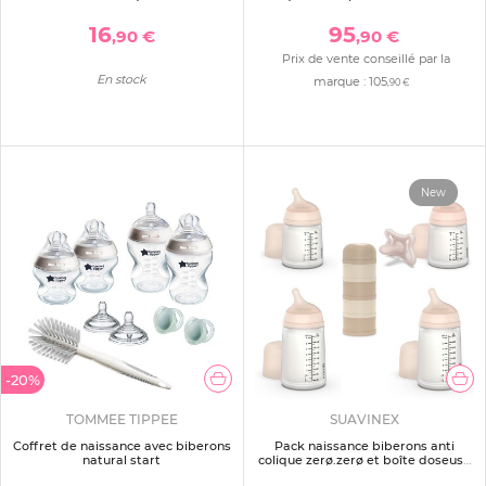
sucette symétrique
sucette naissance et 1 boîte
doseuse de lait )
16
95
,90 €
,90 €
Prix de vente conseillé par la
En stock
marque :
105
,90 €
New
-20%
TOMMEE TIPPEE
SUAVINEX
Coffret de naissance avec biberons
Pack naissance biberons anti
natural start
colique zerø.zerø et boîte doseuse
beige