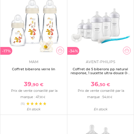
-17%
-34%
MAM
AVENT-PHILIPS
Coffret biberons verre lin
Coffret de 5 biberons pp natural
response, 1 sucette ultra-douce 0-6
mois et 1 goupillon (2 biberons 125
ml+2 biberons 260 ml +1 biberon
39
36
,90 €
,50 €
330 ml) scd8
Prix de vente conseillé par la
Prix de vente conseillé par la
marque :
47
marque :
54
,90 €
,90 €
(15)
En stock
En stock