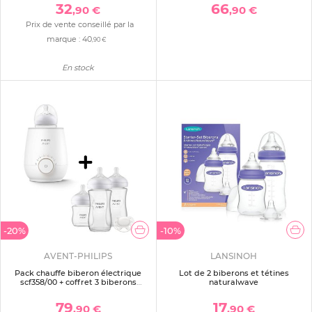
32
66
,90 €
,90 €
Prix de vente conseillé par la
marque :
40
,90 €
En stock
-20%
-10%
AVENT-PHILIPS
LANSINOH
Pack chauffe biberon électrique
Lot de 2 biberons et tétines
scf358/00 + coffret 3 biberons
naturalwave
natural response verre + 1 sucette
scd878/11
79
17
,90 €
,90 €