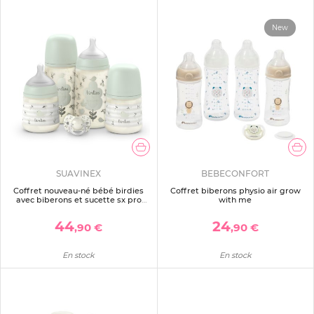
New
SUAVINEX
BEBECONFORT
Coffret nouveau-né bébé birdies
Coffret biberons physio air grow
avec biberons et sucette sx pro
with me
vert
44
24
,90 €
,90 €
En stock
En stock