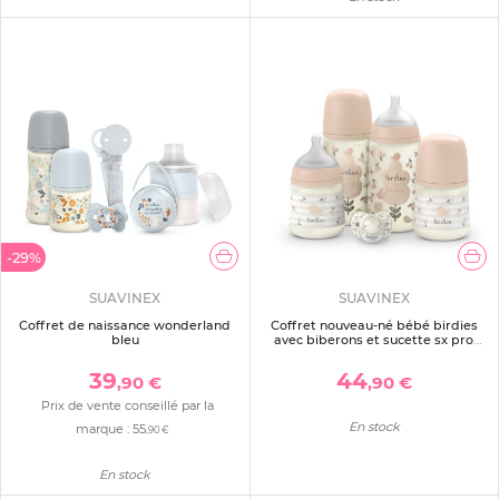
-29%
SUAVINEX
SUAVINEX
Coffret de naissance wonderland
Coffret nouveau-né bébé birdies
bleu
avec biberons et sucette sx pro
rose
39
44
,90 €
,90 €
Prix de vente conseillé par la
En stock
marque :
55
,90 €
En stock