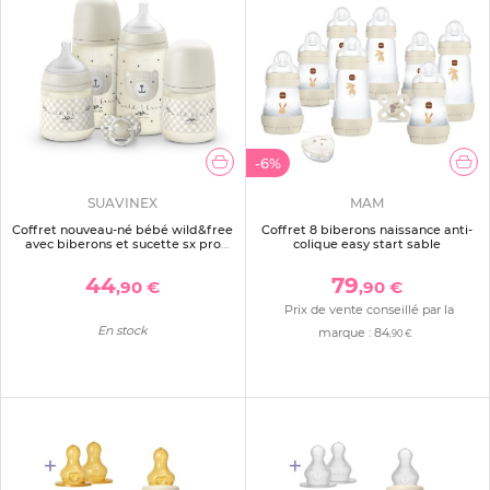
-6%
SUAVINEX
MAM
Coffret nouveau-né bébé wild&free
Coffret 8 biberons naissance anti-
avec biberons et sucette sx pro
colique easy start sable
beige
44
79
,90 €
,90 €
Prix de vente conseillé par la
En stock
marque :
84
,90 €