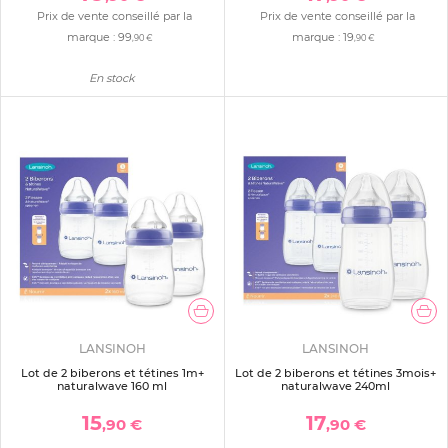
Prix de vente conseillé par la
Prix de vente conseillé par la
marque :
99
marque :
19
,90 €
,90 €
En stock
LANSINOH
LANSINOH
Lot de 2 biberons et tétines 1m+
Lot de 2 biberons et tétines 3mois+
naturalwave 160 ml
naturalwave 240ml
15
17
,90 €
,90 €