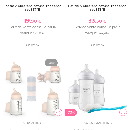
Lot de 2 biberons natural response
Lot de 4 biberons natural response
scd837/11
scd838/11
19
33
,90 €
,50 €
Prix de vente conseillé par la
Prix de vente conseillé par la
marque :
25
marque :
44
,90 €
,90 €
En stock
En stock
New
-23%
SUAVINEX
AVENT-PHILIPS