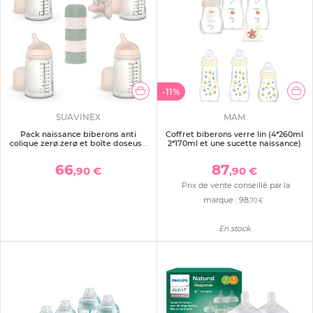
-11%
SUAVINEX
MAM
Pack naissance biberons anti
Coffret biberons verre lin (4*260ml
colique zerø.zerø et boîte doseuse
2*170ml et une sucette naissance)
vert
66
87
,90 €
,90 €
Prix de vente conseillé par la
marque :
98
,70 €
En stock