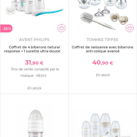
-36%
AVENT-PHILIPS
TOMMEE TIPPEE
Coffret de 4 biberons natural
Coffret de naissance avec biberons
response + 1 sucette ultra-douce 0-
anti-colique avancé
6 mois + 1 goupillon
31
40
,90 €
,90 €
Prix de vente conseillé par la
En stock
marque :
49
,90 €
En stock