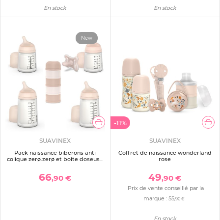
En stock
En stock
New
-11%
SUAVINEX
SUAVINEX
Pack naissance biberons anti
Coffret de naissance wonderland
colique zerø.zerø et boîte doseuse
rose
rose
66
49
,90 €
,90 €
Prix de vente conseillé par la
marque :
55
,90 €
En stock