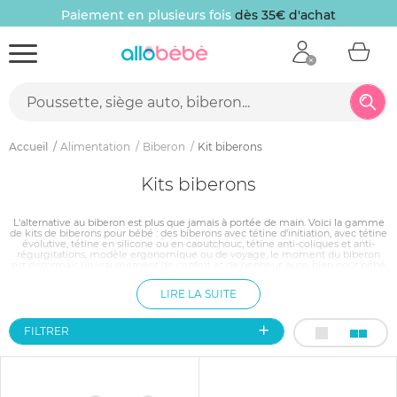
Paiement en plusieurs fois
dès 35€ d'achat
Accueil
Alimentation
Biberon
Kit biberons
Kits biberons
L'alternative au biberon est plus que jamais à portée de main. Voici la gamme
de kits de biberons pour bébé : des biberons avec tétine d'initiation, avec tétine
évolutive, tétine en silicone ou en caoutchouc, tétine anti-coliques et anti-
régurgitations, modèle ergonomique ou de voyage, le moment du biberon
est désormais un vrai moment de confort et de bonheur, aussi bien pour bébé
que pour maman ou papa. Découvrez parmi les modèles présentés sur
AlloBébé.com celui ou ceux qui accompagneront votre petite famille lors des
LIRE LA SUITE
repas ou lors des déplacements.
FILTRER