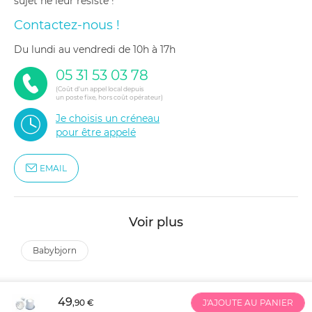
sujet ne leur résiste !
Contactez-nous !
du lundi au vendredi de 10h à 17h
05 31 53 03 78
(Coût d'un appel local depuis
un poste fixe, hors coût opérateur)
Je choisis un créneau
pour être appelé
EMAIL
Voir plus
babybjorn
49
,90 €
J'AJOUTE AU PANIER