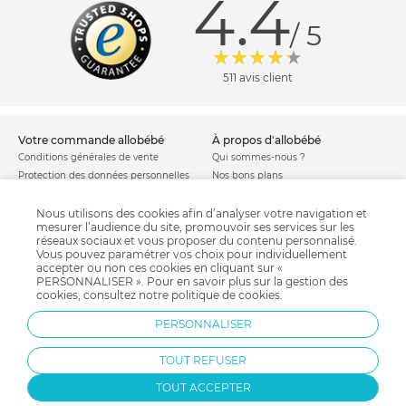
4.4
/ 5
511 avis client
votre commande allobébé
à propos d'allobébé
Conditions générales de vente
Qui sommes-nous ?
Protection des données personnelles
Nos bons plans
Personnaliser les cookies
Nos marques
Politique de cookies
Mentions légales
Nous utilisons des cookies afin d’analyser votre navigation et
mesurer l’audience du site, promouvoir ses services sur les
Modes de livraison
Comment se protéger du phishing ?
réseaux sociaux et vous proposer du contenu personnalisé.
Moyens de paiement
Soldes allobébé
Vous pouvez paramétrer vos choix pour individuellement
Garantie stock & produit
accepter ou non ces cookies en cliquant sur «
PERSONNALISER ». Pour en savoir plus sur la gestion des
Satisfait ou remboursé
cookies, consultez notre
politique de cookies
.
allobébé vous recommande
les plus d'allobébé
PERSONNALISER
Sites et partenaires
Liste de naissance
Nos labels
Infos conseils
TOUT REFUSER
Nos licences
Jeux concours
Valise de maternité
Besoin d'aide ?
TOUT ACCEPTER
Parrainage
FAQ