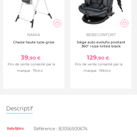
NANIA
BEBECONFORT
Chaise haute lucie grise
Siège auto evolufix pivotant
360° i-size tinted black
39
129
,90 €
,90 €
Prix de vente conseillé par la
Prix de vente conseillé par la
marque :
79
marque :
199
,90 €
,90 €
Descriptif
Référence :
BJ056500674