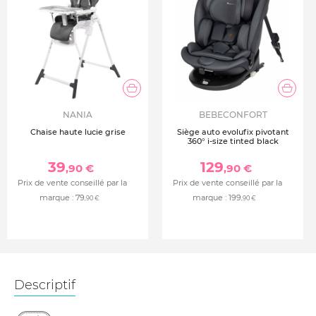
NANIA
BEBECONFORT
Chaise haute lucie grise
Siège auto evolufix pivotant
360° i-size tinted black
39
129
,90 €
,90 €
Prix de vente conseillé par la
Prix de vente conseillé par la
marque :
79
marque :
199
,90 €
,90 €
Descriptif