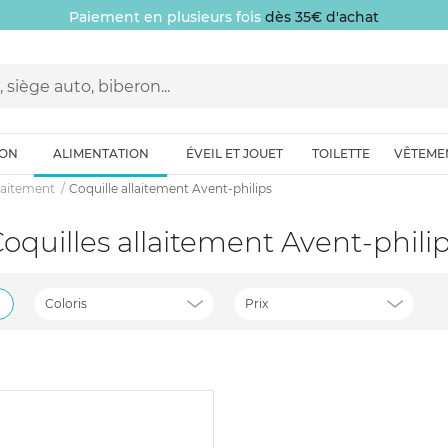
Paiement en plusieurs fois
dès 35€ d'achat
ION
ALIMENTATION
ÉVEIL ET JOUET
TOILETTE
VÊTEME
llaitement
Coquille allaitement Avent-philips
Coquilles allaitement Avent-phili
Coloris
Prix