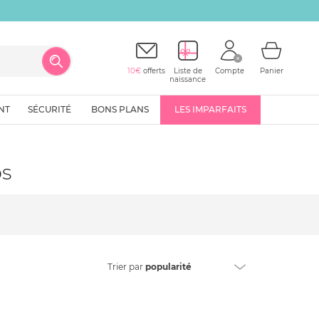
10€
offerts
Liste de
Compte
Panier
naissance
NT
SÉCURITÉ
BONS PLANS
LES IMPARFAITS
ps
Trier
par
popularité