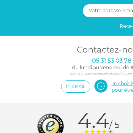
Recev
Contactez-no
05 31 53 03 78
du lundi au vendredi de 1
(Coût d'un appel local depuis un poste fixe, hor
Je chois
EMAIL
pour êtr
4.4
/ 5