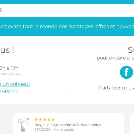
ez avant tout le monde
nos avantages, offres et nouvea
us !
S
pour encore plu
0h à 17h
s coût opérateur)
is un créneau
Partagez-nous 
e appelé
très joli produit conforme à mes attentes
29/12/2023 - Marie-claude