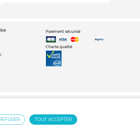
bébé
Paiement sécurisé
Charte qualité
é
n
Bavoir
REFUSER
TOUT ACCEPTER