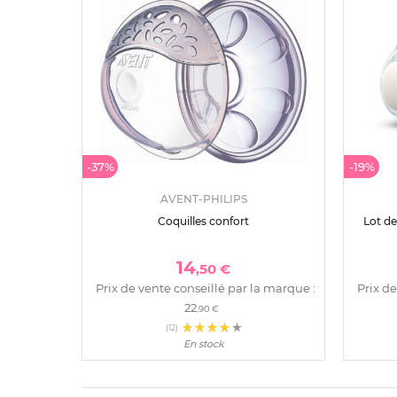
-37%
-19%
AVENT-PHILIPS
Coquilles confort
Lot de
14
,50 €
Prix de vente conseillé par la marque :
Prix de
22
,90 €
(12)
En stock