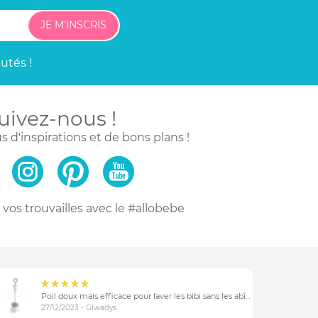
JE M'INSCRIS
utés !
uivez-nous !
s d'inspirations
et de bons plans !
vos trouvailles
avec le #allobebe
Poil doux mais efficace pour laver les bibi sans les abîmer
27/12/2023 - Glwadys