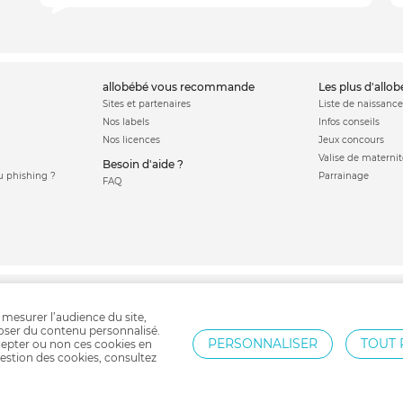
allobébé vous recommande
les plus d'allo
Sites et partenaires
Liste de naissance
Nos labels
Infos conseils
Nos licences
Jeux concours
Valise de maternit
Besoin d'aide ?
 phishing ?
Parrainage
FAQ
ute
Chauffe biberon
Coussin d'allaitement
Tétine
Stérilisateur biberon
Bibero
 mesurer l’audience du site,
poser du contenu personnalisé.
PERSONNALISER
TOUT 
epter ou non ces cookies en
estion des cookies, consultez
Protection par reCAPTCHA