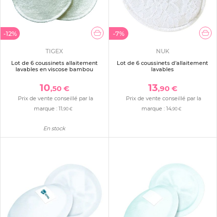
-12%
-7%
TIGEX
NUK
Lot de 6 coussinets allaitement
Lot de 6 coussinets d'allaitement
lavables en viscose bambou
lavables
10
13
,50 €
,90 €
Prix de vente conseillé par la
Prix de vente conseillé par la
marque :
11
marque :
14
,90 €
,90 €
En stock