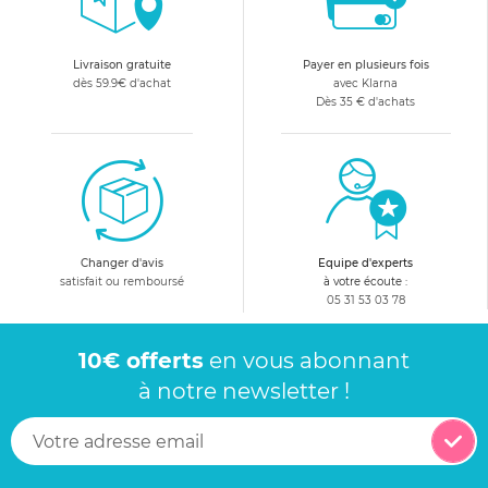
pour un instant de tendresse pendant l'allaitement.
Livraison gratuite
Payer en plusieurs fois
dès 59.9€ d'achat
avec Klarna
Dès 35 € d'achats
Changer d'avis
Equipe d'experts
satisfait ou remboursé
à votre écoute :
05 31 53 03 78
10€ offerts
en vous abonnant
à notre newsletter !