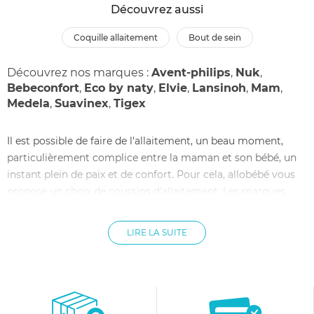
Découvrez aussi
coquille allaitement
bout de sein
Découvrez nos marques :
Avent-philips
,
Nuk
,
Bebeconfort
,
Eco by naty
,
Elvie
,
Lansinoh
,
Mam
,
Medela
,
Suavinex
,
Tigex
Il est possible de faire de l'allaitement, un beau moment,
particulièrement complice entre la maman et son bébé, un
instant plein de paix et de confort. Pour cela, allobébé vous
propose un choix de coussins d'allaitement. Les marques
Baby Boom, Looping, Red Castle et Noukies sélectionnées
par allobébé vous fournissent des coussins d'allaitement pas
LIRE LA SUITE
chers, ergonomiques et pensés pour soulager le dos des
mamans, tout en leur permettant d'installer
confortablement bébé. Cela procurera moins de fatigue et
plus de sourires à la mère comme à l'enfant, qui pourront
également se regarder les yeux dans les yeux très facilement,