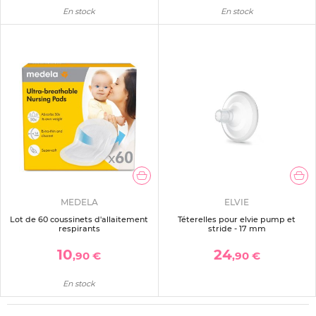
En stock
En stock
MEDELA
ELVIE
Lot de 60 coussinets d'allaitement
Téterelles pour elvie pump et
respirants
stride - 17 mm
10
24
,90 €
,90 €
En stock