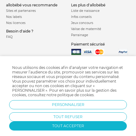
allobébé vous recommande
les plus d'allobébé
Sites et partenaires
Liste de naissance
Nos labels
Infos conseils
Nos licences
Jeux concours
Valise de maternité
Besoin d'aide ?
Parrainage
FAQ
Paiement sécurisé
Charte qualité
Nous utilisons des cookies afin d’analyser votre navigation et
mesurer l’audience du site, promouvoir ses services sur les
réseaux sociaux et vous proposer du contenu personnalisé.
Vous pouvez paramétrer vos choix pour individuellement
accepter ou non ces cookies en cliquant sur «
PERSONNALISER ». Pour en savoir plus sur la gestion des
cookies, consultez notre
politique de cookies
.
Chaise haute
Chauffe biberon
Coussin d'allaitement
Tétine
PERSONNALISER
Stérilisateur biberon
Biberon
Bavoir
TOUT REFUSER
TOUT ACCEPTER
Protection par reCAPTCHA