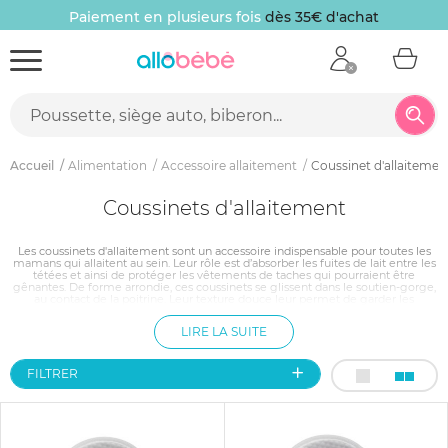
Paiement en plusieurs fois
dès 35€ d'achat
Accueil
Alimentation
Accessoire allaitement
Coussinet d'allaitemen
Coussinets d'allaitement
Les coussinets d'allaitement sont un accessoire indispensable pour toutes les
mamans qui allaitent au sein. Leur rôle est d’absorber les fuites de lait entre les
tétées et ainsi de protéger les vêtements de taches qui pourraient être
gênantes. De forme arrondie, ces coussinets se glissent dans le soutien-gorge,
au contact de la poitrine. Leur texture douce leur permet de garder les
mamelons au sec afin d'éviter les rougeurs et les irritations dans une période
où la poitrine est déjà beaucoup sollicitée.
LIRE LA SUITE
FILTRER