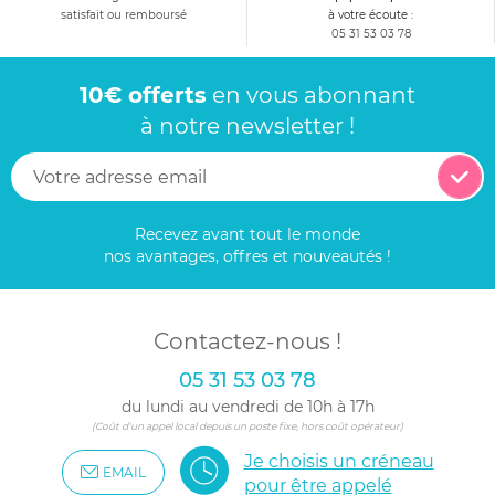
satisfait ou remboursé
à votre écoute :
05 31 53 03 78
10€ offerts
en vous abonnant
à notre newsletter !
Recevez avant tout le monde
nos avantages, offres et nouveautés !
Contactez-nous !
05 31 53 03 78
du lundi au vendredi de 10h à 17h
(Coût d'un appel local depuis un poste fixe, hors coût opérateur)
Je choisis un créneau
EMAIL
pour être appelé