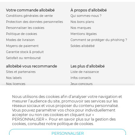
votre commande allobébé
à propos d'allobébé
Conditions générales de vente
Qui sommes-nous ?
Protection des données personnelles
Nos bons plans
Personnaliser les cookies
Nos marques
Politique de cookies
Mentions légales
Modes de livraison
Comment se protéger du phishing ?
Moyens de paiement
Soldes allobébé
Garantie stock & produit
Satisfait ou remboursé
allobébé vous recommande
les plus d'allobébé
Sites et partenaires
Liste de naissance
Nos labels
Infos conseils
Nos licences
Jeux concours
Valise de maternité
Besoin d'aide ?
Parrainage
Nous utilisons des cookies afin d’analyser votre navigation et
FAQ
mesurer l’audience du site, promouvoir ses services sur les
Paiement sécurisé
réseaux sociaux et vous proposer du contenu personnalisé.
Vous pouvez paramétrer vos choix pour individuellement
accepter ou non ces cookies en cliquant sur «
PERSONNALISER ». Pour en savoir plus sur la gestion des
Charte qualité
cookies, consultez notre
politique de cookies
.
PERSONNALISER