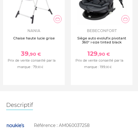
NANIA
BEBECONFORT
Chaise haute lucie grise
Siège auto evolufix pivotant
360° i-size tinted black
39
129
,90 €
,90 €
Prix de vente conseillé par la
Prix de vente conseillé par la
marque :
79
marque :
199
,90 €
,90 €
Descriptif
Référence :
AM060037258