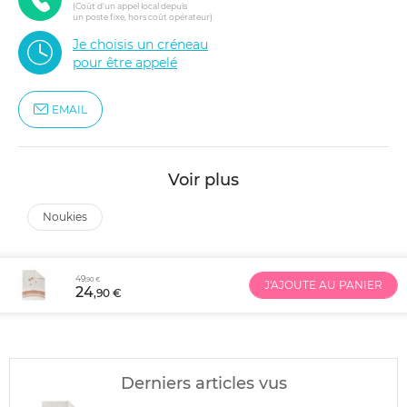
(Coût d'un appel local depuis
un poste fixe, hors coût opérateur)
Je choisis un créneau
pour être appelé
EMAIL
Voir plus
noukies
49
,90 €
J'AJOUTE AU PANIER
24
,90 €
Derniers articles vus