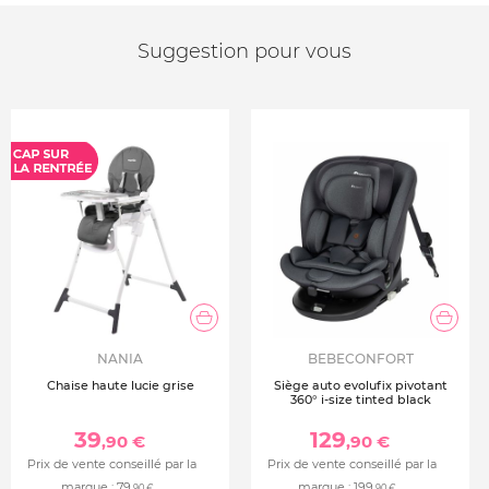
Suggestion pour vous
NANIA
BEBECONFORT
Chaise haute lucie grise
Siège auto evolufix pivotant
360° i-size tinted black
39
129
,90 €
,90 €
Prix de vente conseillé par la
Prix de vente conseillé par la
marque :
79
marque :
199
,90 €
,90 €