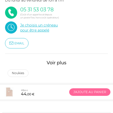
du lundi au vendredi de 10h à 17h
05 31 53 03 78
(Coût d'un appel local depuis
un poste fixe, hors coût opérateur)
Je choisis un créneau
pour être appelé
EMAIL
Voir plus
noukies
49
,90 €
J'AJOUTE AU PANIER
44
,00 €