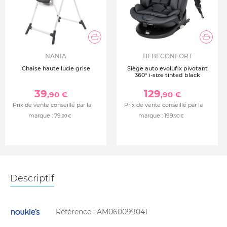
NANIA
BEBECONFORT
Chaise haute lucie grise
Siège auto evolufix pivotant
360° i-size tinted black
39
129
,90 €
,90 €
Prix de vente conseillé par la
Prix de vente conseillé par la
marque :
79
marque :
199
,90 €
,90 €
Descriptif
Référence :
AM060099041