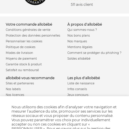
511 avis client
votre commande allobébé
à propos d'allobébé
Conditions générales de vente
Qui sommes-nous ?
Protection des données personnelles
Nos bons plans
Personnaliser les cookies
Nos marques
Politique de cookies
Mentions légales
Modes de livraison
Comment se protéger du phishing ?
Moyens de paiement
Soldes allobébé
Garantie stock & produit
Satisfait ou remboursé
allobébé vous recommande
les plus d'allobébé
Sites et partenaires
Liste de naissance
Nos labels
Infos conseils
Nos licences
Jeux concours
Valise de maternité
Besoin d'aide ?
Parrainage
Nous utilisons des cookies afin d’analyser votre navigation et
FAQ
mesurer l’audience du site, promouvoir ses services sur les
Paiement sécurisé
réseaux sociaux et vous proposer du contenu personnalisé.
Vous pouvez paramétrer vos choix pour individuellement
accepter ou non ces cookies en cliquant sur «
PERSONNALISER ». Pour en savoir plus sur la gestion des