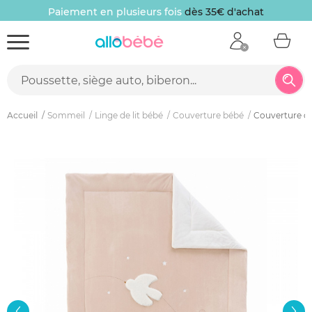
Paiement en plusieurs fois
dès 35€ d'achat
Accueil
Sommeil
Linge de lit bébé
Couverture bébé
Couverture c