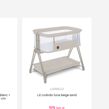
LIONELO
 blanc +
Lit cododo luna beige sand
0 cm
99
,90 €