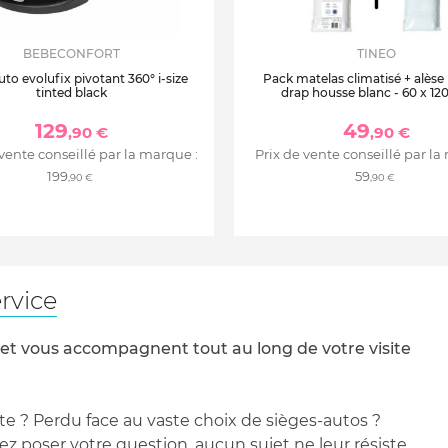
BEBECONFORT
TINEO
uto evolufix pivotant 360° i-size
Pack matelas climatisé + alèse
tinted black
drap housse blanc - 60 x 12
129
49
,90 €
,90 €
 vente conseillé par la marque :
Prix de vente conseillé par la
199
59
,90 €
,90 €
rvice
 et vous accompagnent tout au long de votre visite
te ? Perdu face au vaste choix de sièges-autos ?
 poser votre question, aucun sujet ne leur résiste