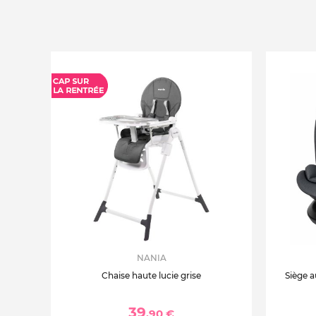
NANIA
Chaise haute lucie grise
Siège a
39
,90 €