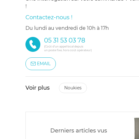
!
Contactez-nous !
du lundi au vendredi de 10h à 17h
05 31 53 03 78
(Coût d'un appel local depuis
un poste fixe, hors coût opérateur)
EMAIL
Voir plus
noukies
Derniers articles vus