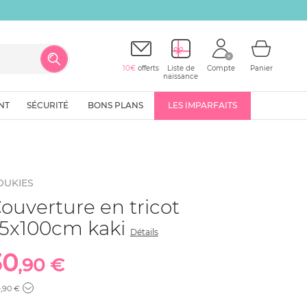
10€
offerts
Liste de
Compte
Panier
naissance
NT
SÉCURITÉ
BONS PLANS
LES IMPARFAITS
OUKIES
ouverture en tricot
5x100cm kaki
Détails
30
,90 €
4
,90 €