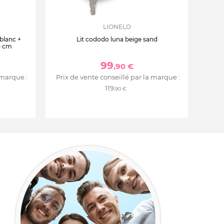
LIONELO
 blanc +
Lit cododo luna beige sand
0 cm
99
,90 €
 marque :
Prix de vente conseillé par la marque :
119
,90 €