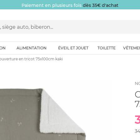
Paiement en plusieurs fois
dès 35€ d'achat
ION
ALIMENTATION
ÉVEIL ET JOUET
TOILETTE
VÊTEME
ouverture en tricot 75x100cm kaki
N
C
7
3