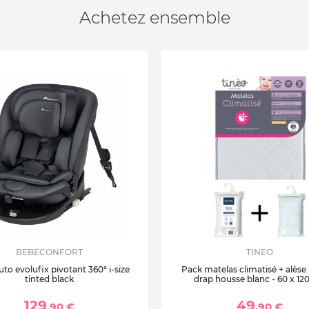
Achetez ensemble
BEBECONFORT
TINEO
uto evolufix pivotant 360° i-size
Pack matelas climatisé + alèse
tinted black
drap housse blanc - 60 x 12
129
49
,90 €
,90 €