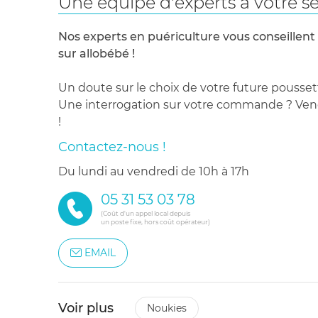
Une équipe d'experts à votre se
Nos experts en puériculture vous conseillent
sur allobébé !
Un doute sur le choix de votre future pousset
Une interrogation sur votre commande ? Venez
!
Contactez-nous !
du lundi au vendredi de 10h à 17h
05 31 53 03 78
(Coût d'un appel local depuis
un poste fixe, hors coût opérateur)
EMAIL
Voir plus
noukies