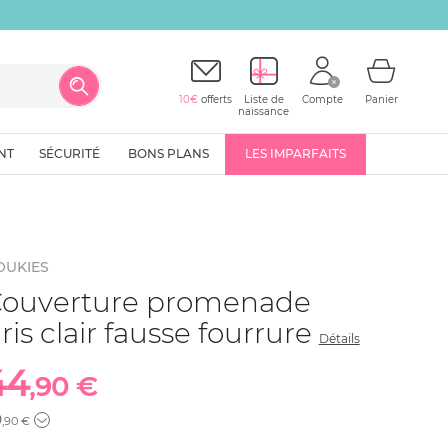
10€
offerts
Liste de
Compte
Panier
naissance
NT
SÉCURITÉ
BONS PLANS
LES IMPARFAITS
OUKIES
ouverture promenade
ris clair fausse fourrure
Détails
44
,90 €
9
,90 €