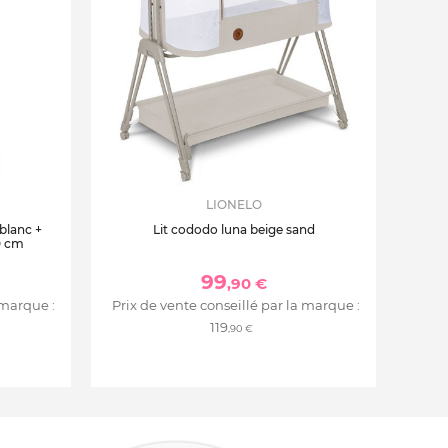
LIONELO
 blanc +
Lit cododo luna beige sand
0 cm
99
,90 €
 marque :
Prix de vente conseillé par la marque :
119
,90 €