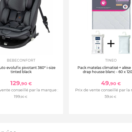
BEBECONFORT
TINEO
uto evolufix pivotant 360° i-size
Pack matelas climatisé + alèse
tinted black
drap housse blanc - 60 x 12
129
49
,90 €
,90 €
 vente conseillé par la marque :
Prix de vente conseillé par la
199
59
,90 €
,90 €