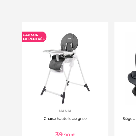
NANIA
Chaise haute lucie grise
Siège a
39
,90 €