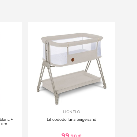
LIONELO
 blanc +
Lit cododo luna beige sand
0 cm
99
,90 €