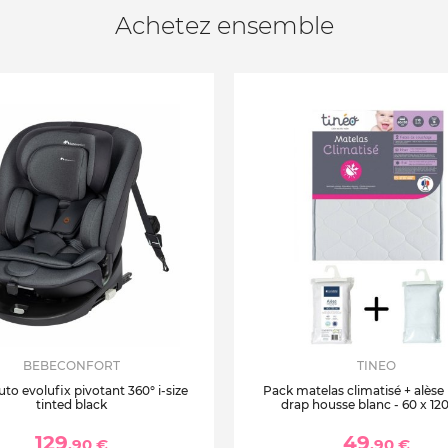
Achetez ensemble
BEBECONFORT
TINEO
uto evolufix pivotant 360° i-size
Pack matelas climatisé + alèse
tinted black
drap housse blanc - 60 x 12
129
49
,90 €
,90 €