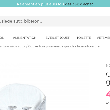
Paiement en plusieurs fois
dès 35€ d'achat
ION
ALIMENTATION
ÉVEIL ET JOUET
TOILETTE
VÊTEME
rture siège auto
Couverture promenade gris clair fausse fourrure
N
C
g
4