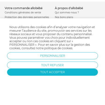
votre commande allobébé
à propos d'allobébé
Conditions générales de vente
Qui sommes-nous ?
Protection des données personnelles
Nos bons plans
Personnaliser les cookies
Nos marques
Politique de cookies
Mentions légales
Nous utilisons des cookies afin d’analyser votre navigation et
mesurer l’audience du site, promouvoir ses services sur les
Modes de livraison
Comment se protéger du phishing ?
réseaux sociaux et vous proposer du contenu personnalisé.
Moyens de paiement
Soldes allobébé
Vous pouvez paramétrer vos choix pour individuellement
Garantie stock & produit
accepter ou non ces cookies en cliquant sur «
PERSONNALISER ». Pour en savoir plus sur la gestion des
Satisfait ou remboursé
cookies, consultez notre
politique de cookies
.
allobébé vous recommande
les plus d'allobébé
PERSONNALISER
Sites et partenaires
Liste de naissance
Nos labels
Infos conseils
TOUT REFUSER
Nos licences
Jeux concours
Valise de maternité
Besoin d'aide ?
TOUT ACCEPTER
Parrainage
FAQ
Paiement sécurisé
Charte qualité