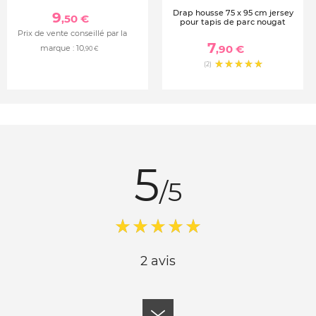
Drap housse 75 x 95 cm jersey
9
,50 €
pour tapis de parc nougat
Prix de vente conseillé par la
7
,90 €
marque :
10
,90 €
(2)
5
/5
2 avis