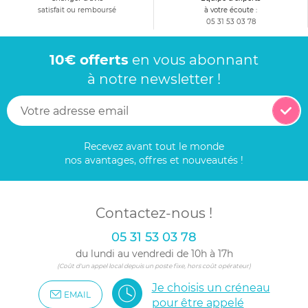
satisfait ou remboursé
à votre écoute :
05 31 53 03 78
10€ offerts
en vous abonnant
à notre newsletter !
Recevez avant tout le monde
nos avantages, offres et nouveautés !
Contactez-nous !
05 31 53 03 78
du lundi au vendredi de 10h à 17h
(Coût d'un appel local depuis un poste fixe, hors coût opérateur)
Je choisis un créneau
EMAIL
pour être appelé