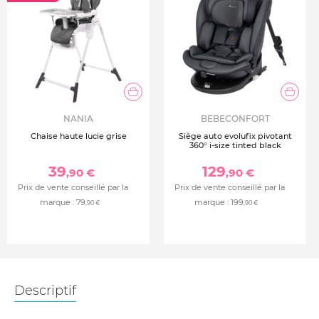
NANIA
BEBECONFORT
Chaise haute lucie grise
Siège auto evolufix pivotant
360° i-size tinted black
39
129
,90 €
,90 €
Prix de vente conseillé par la
Prix de vente conseillé par la
marque :
79
marque :
199
,90 €
,90 €
Descriptif