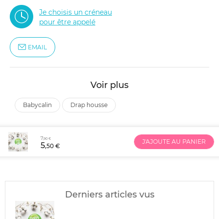
Je choisis un créneau
pour être appelé
EMAIL
Voir plus
babycalin
drap housse
7
,90 €
J'AJOUTE AU PANIER
5
,50 €
Derniers articles vus