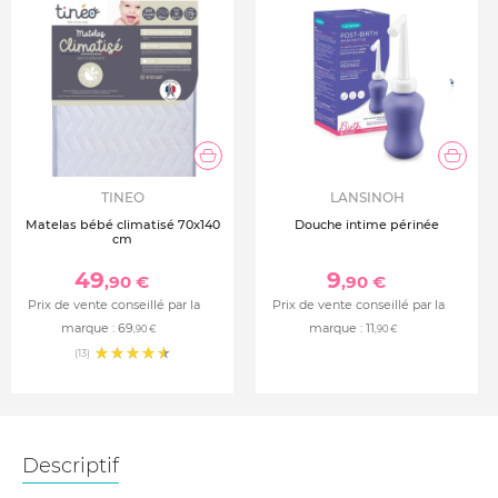
TINEO
LANSINOH
Matelas bébé climatisé 70x140
Douche intime périnée
cm
49
9
,90 €
,90 €
Prix de vente conseillé par la
Prix de vente conseillé par la
marque :
69
marque :
11
,90 €
,90 €
(13)
Descriptif