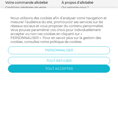
votre commande allobébé
à propos d'allobébé
Conditions générales de vente
Qui sommes-nous ?
Protection des données personnelles
Nos bons plans
Nous utilisons des cookies afin d’analyser votre navigation et
Personnaliser les cookies
Nos marques
mesurer l’audience du site, promouvoir ses services sur les
Politique de cookies
Mentions légales
réseaux sociaux et vous proposer du contenu personnalisé.
Modes de livraison
Comment se protéger du phishing ?
Vous pouvez paramétrer vos choix pour individuellement
accepter ou non ces cookies en cliquant sur «
Moyens de paiement
Soldes allobébé
PERSONNALISER ». Pour en savoir plus sur la gestion des
Garantie stock & produit
cookies, consultez notre
politique de cookies
.
Satisfait ou remboursé
PERSONNALISER
allobébé vous recommande
les plus d'allobébé
Sites et partenaires
Liste de naissance
TOUT REFUSER
Nos labels
Infos conseils
Nos licences
Jeux concours
TOUT ACCEPTER
Valise de maternité
Besoin d'aide ?
Parrainage
FAQ
Paiement sécurisé
Charte qualité