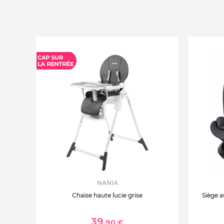
NANIA
Chaise haute lucie grise
Siège a
39
,90 €