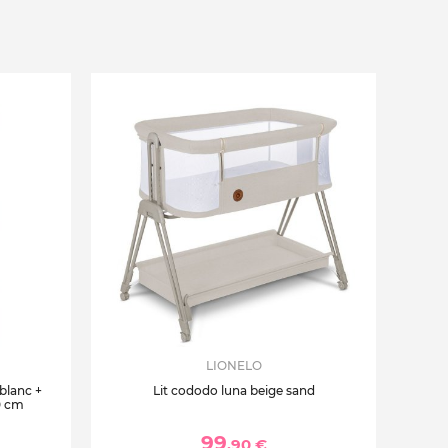
LIONELO
 blanc +
Lit cododo luna beige sand
0 cm
99
,90 €