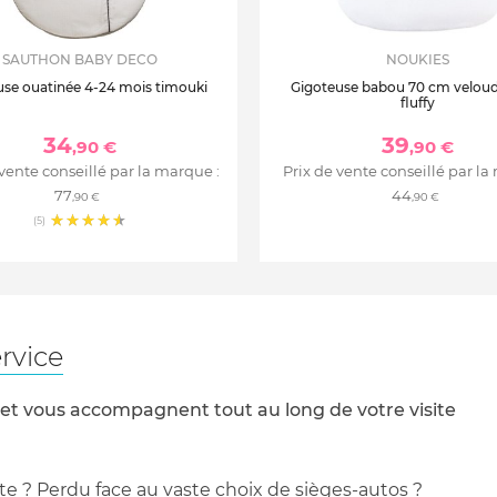
SAUTHON BABY DECO
NOUKIES
use ouatinée 4-24 mois timouki
Gigoteuse babou 70 cm velou
fluffy
34
39
,90 €
,90 €
 vente conseillé par la marque :
Prix de vente conseillé par la
77
44
,90 €
,90 €
(5)
rvice
 et vous accompagnent tout au long de votre visite
te ? Perdu face au vaste choix de sièges-autos ?