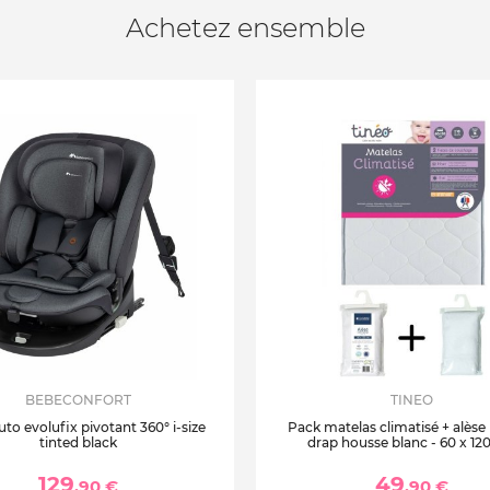
Achetez ensemble
BEBECONFORT
TINEO
uto evolufix pivotant 360° i-size
Pack matelas climatisé + alèse
tinted black
drap housse blanc - 60 x 12
129
49
,90 €
,90 €