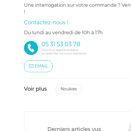
Une interrogation sur votre commande ? Venez
!
Contactez-nous !
du lundi au vendredi de 10h à 17h
05 31 53 03 78
(Coût d'un appel local depuis
un poste fixe, hors coût opérateur)
EMAIL
Voir plus
noukies
Derniers articles vus