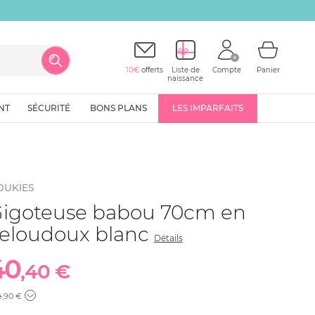
10€
offerts
Liste de
Compte
Panier
naissance
NT
SÉCURITÉ
BONS PLANS
LES IMPARFAITS
OUKIES
igoteuse babou 70cm en
eloudoux blanc
Détails
40
,40 €
4
,90 €