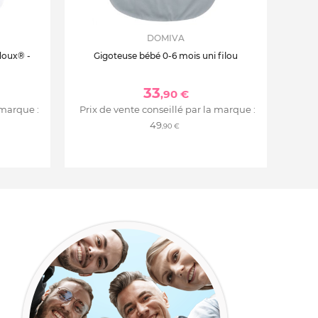
DOMIVA
doux® -
Gigoteuse bébé 0-6 mois uni filou
33
,90 €
 marque :
Prix de vente conseillé par la marque :
49
,90 €