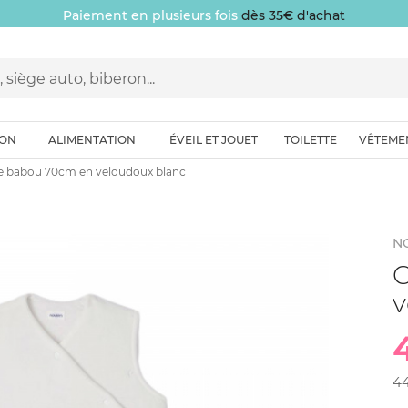
Paiement en plusieurs fois
dès 35€ d'achat
ION
ALIMENTATION
ÉVEIL ET JOUET
TOILETTE
VÊTEME
e babou 70cm en veloudoux blanc
N
G
v
4