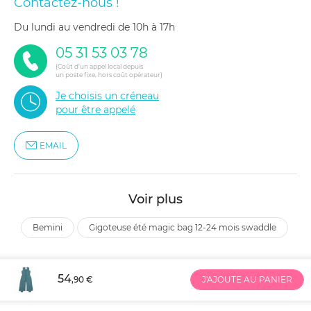
Contactez-nous !
du lundi au vendredi de 10h à 17h
05 31 53 03 78
(Coût d'un appel local depuis
un poste fixe, hors coût opérateur)
Je choisis un créneau
pour être appelé
EMAIL
Voir plus
bemini
gigoteuse été magic bag 12-24 mois swaddle
54
,90 €
J'AJOUTE AU PANIER