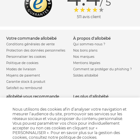
/ 5
511 avis client
votre commande allobébé
à propos d'allobébé
Conditions générales de vente
Qui sommes-nous ?
Protection des données personnelles
Nos bons plans
Personnaliser les cookies
Nos marques
Politique de cookies
Mentions légales
Modes de livraison
Comment se protéger du phishing ?
Moyens de paiement
Soldes allobébé
Garantie stock & produit
Satisfait ou remboursé
allobébé vous recommande
les plus d'allobébé
Sites et partenaires
Liste de naissance
Nos labels
Infos conseils
Nous utilisons des cookies afin d’analyser votre navigation et
mesurer l’audience du site, promouvoir ses services sur les
Nos licences
Jeux concours
réseaux sociaux et vous proposer du contenu personnalisé.
Valise de maternité
Besoin d'aide ?
Vous pouvez paramétrer vos choix pour individuellement
Parrainage
accepter ou non ces cookies en cliquant sur «
FAQ
PERSONNALISER ». Pour en savoir plus sur la gestion des
Paiement sécurisé
cookies, consultez notre
politique de cookies
.