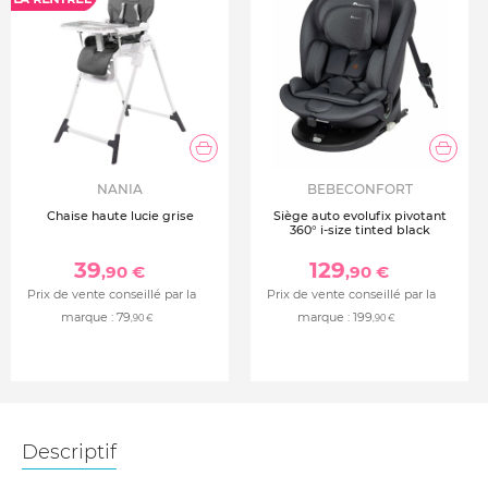
NANIA
BEBECONFORT
Chaise haute lucie grise
Siège auto evolufix pivotant
360° i-size tinted black
39
129
,90 €
,90 €
Prix de vente conseillé par la
Prix de vente conseillé par la
marque :
79
marque :
199
,90 €
,90 €
Descriptif